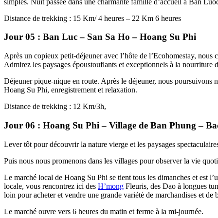
simples. Nuit passée dans une charmante famille d’accueil à Ban Luo
Distance de trekking : 15 Km/ 4 heures – 22 Km 6 heures
Jour 05 : Ban Luc – San Sa Ho – Hoang Su Phi
Après un copieux petit-déjeuner avec l’hôte de l’Ecohomestay, nous 
Admirez les paysages époustouflants et exceptionnels à la nourriture
Déjeuner pique-nique en route. Après le déjeuner, nous poursuivons no
Hoang Su Phi, enregistrement et relaxation.
Distance de trekking : 12 Km/3h,
Jour 06 : Hoang Su Phi – Village de Ban Phung – B
Lever tôt pour découvrir la nature vierge et les paysages spectaculair
Puis nous nous promenons dans les villages pour observer la vie quotid
Le marché local de Hoang Su Phi se tient tous les dimanches et est l’
locale, vous rencontrez ici des
H’mong
Fleuris, des Dao à longues tu
loin pour acheter et vendre une grande variété de marchandises et de b
Le marché ouvre vers 6 heures du matin et ferme à la mi-journée.