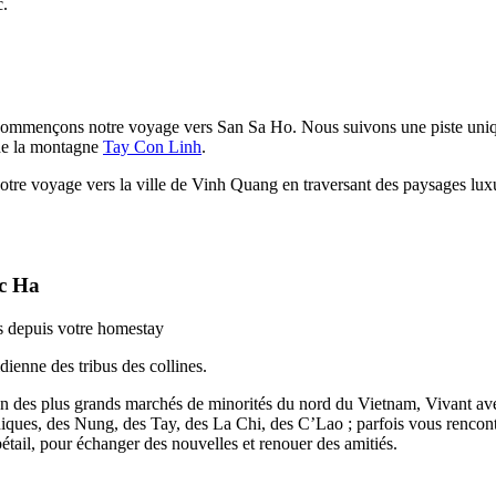
c.
commençons notre voyage vers San Sa Ho. Nous suivons une piste unique
 de la montagne
Tay Con Linh
.
tre voyage vers la ville de Vinh Quang en traversant des paysages luxu
ac Ha
es depuis votre homestay
ienne des tribus des collines.
un des plus grands marchés de minorités du nord du Vietnam, Vivant avec
niques, des Nung, des Tay, des La Chi, des C’Lao ; parfois vous rencon
étail, pour échanger des nouvelles et renouer des amitiés.