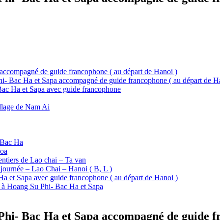
a accompagné de guide francophone ( au départ de Hanoi )
Phi- Bac Ha et Sapa accompagné de guide francophone ( au départ de H
- Bac Ha et Sapa avec guide francophone
llage de Nam Ai
 Bac Ha
Hoa
entiers de Lao chai – Ta van
 journée – Lao Chai – Hanoi ( B, L )
 Ha et Sapa avec guide francophone ( au départ de Hanoi )
rs à Hoang Su Phi- Bac Ha et Sapa
 Phi- Bac Ha et Sapa accompagné de guide f