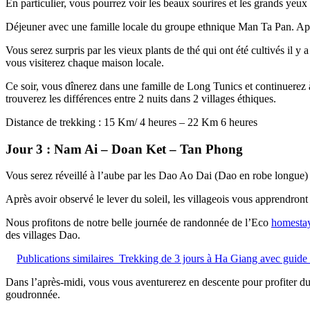
En particulier, vous pourrez voir les beaux sourires et les grands yeux
Déjeuner avec une famille locale du groupe ethnique Man Ta Pan. Apr
Vous serez surpris par les vieux plants de thé qui ont été cultivés il y
vous visiterez chaque maison locale.
Ce soir, vous dînerez dans une famille de Long Tunics et continuerez à
trouverez les différences entre 2 nuits dans 2 villages éthiques.
Distance de trekking : 15 Km/ 4 heures – 22 Km 6 heures
Jour 3 : Nam Ai – Doan Ket – Tan Phong
Vous serez réveillé à l’aube par les Dao Ao Dai (Dao en robe longue) po
Après avoir observé le lever du soleil, les villageois vous apprendront
Nous profitons de notre belle journée de randonnée de l’Eco
homesta
des villages Dao.
Publications similaires
Trekking de 3 jours à Ha Giang avec guide 
Dans l’après-midi, vous vous aventurerez en descente pour profiter du p
goudronnée.