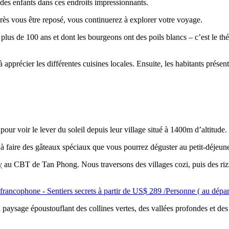
 des enfants dans ces endroits impressionnants.
ès vous être reposé, vous continuerez à explorer votre voyage.
 a plus de 100 ans et dont les bourgeons ont des poils blancs – c’est le 
 apprécier les différentes cuisines locales. Ensuite, les habitants prés
ur voir le lever du soleil depuis leur village situé à 1400m d’altitude.
 à faire des gâteaux spéciaux que vous pourrez déguster au petit-déjeune
y
au CBT de Tan Phong. Nous traversons des villages cozi, puis des rizièr
francophone - Sentiers secrets à partir de US$ 289 /Personne ( au dépa
aysage époustouflant des collines vertes, des vallées profondes et des r