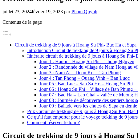
juillet 23, 2024
février 19, 2023
par
Pham Quynh
Contenus de la page
Circuit de trekking de 9 jours à Hoang Su Phi- Bac Ha et Sap
Introduction Circuit de trekking de 9 jours à Hoang Su 
Itinéraire circuit de trekking de 9 jours à Hoang Su Phi
Jour 1 : Hanoi – Hoang Su Phi – Thong Nguyen
Jour 2 : Randonnée du village de Nam Hong au vi
Jour 3 : Nam Ai – Doan Ket – Tan Phong
Jour 4 : Tan Phong – Quang Vinh – Ban Luoc
Jour 05 : Ban Luc – San Sa Ho – Hoang Su Phi
Jour 06 : Hoang Su Phi – Village de Ban Phung –
Jour 07 : Bac Ha – Lao Chai – vallée de Muong 
Jour 08 : Journée de découverte des sentiers hors s
Jour 09 : Ballade vers les chutes de Sapa en demie
Prix Circuit de trekking de 9 jours à Hoang Su Phi- Bac
Ce qu’il faut emporter pour le voyage trekking de 9 jou
Comment réserver le tour ?
Circuit de trekking de 9 jours à Hoang Su