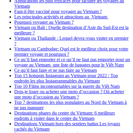
Applications les plus efficaces pour faciliter les voyages au
Vietnam
Faut-il être vacciné pour voyager au Vietnam ?
Les principales activités et attractions au Vietnam
Pourquoi voyager au Vietnam ?
Vietnam ou Bali : Quelle destination d’Asie du Sud-Est est la
meilleure ?
Vietnam ou Thaïlande : Lequel devez-vous visiter en premier
?
Vietnam ou Cambodge: Quel est le meilleur choix pour votre
premier voyage et pourquoi ?
Ce qu’il faut emporter et ce qu’il ne faut pas emporter pour un
voyage au Vietnam une liste de bagages pour le Viêt Nam
Ce qu’il faut faire et ne pas faire au Vietnam
Top 15 hotspots Instagram au Vietnam pour 2022 / Top
endroits les plus Instagrammables du Vietnam
Top 10 Films incontournables sur la guerre du Viêt Nam
Dois-je louer ou acheter une moto d’occasion ? Où acheter
une moto d’occasion au Vietnam ?
Top 7 destinations les plus populaires au Nord du Vietnam à
ne pas manquer
Destinations phares du centre du Vietnam: 6 meilleurs
endroits à visiter dans le centre du Vietnam
Destinations Vietnam hors des sentiers battus Les joyaux
cachés du Vietnam