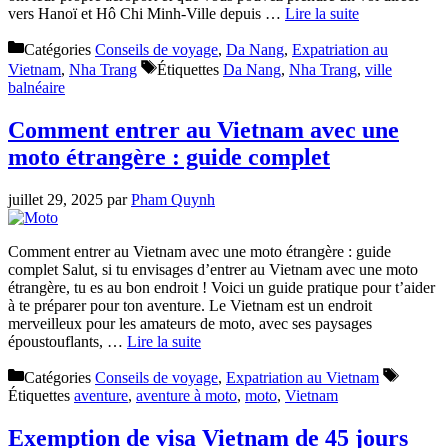
vers Hanoï et Hô Chi Minh-Ville depuis …
Lire la suite
Catégories
Conseils de voyage
,
Da Nang
,
Expatriation au
Vietnam
,
Nha Trang
Étiquettes
Da Nang
,
Nha Trang
,
ville
balnéaire
Comment entrer au Vietnam avec une
moto étrangère : guide complet
juillet 29, 2025
par
Pham Quynh
Comment entrer au Vietnam avec une moto étrangère : guide
complet Salut, si tu envisages d’entrer au Vietnam avec une moto
étrangère, tu es au bon endroit ! Voici un guide pratique pour t’aider
à te préparer pour ton aventure. Le Vietnam est un endroit
merveilleux pour les amateurs de moto, avec ses paysages
époustouflants, …
Lire la suite
Catégories
Conseils de voyage
,
Expatriation au Vietnam
Étiquettes
aventure
,
aventure à moto
,
moto
,
Vietnam
Exemption de visa Vietnam de 45 jours