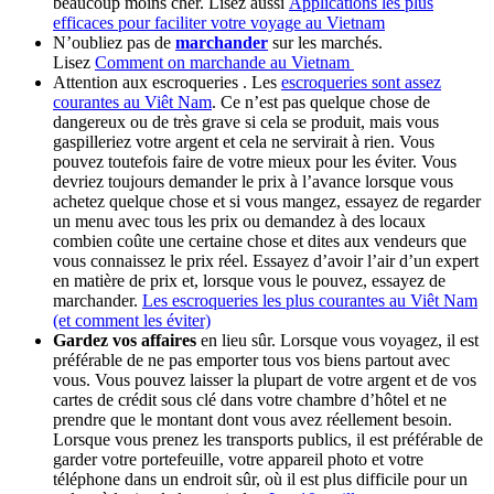
beaucoup moins cher. Lisez aussi
Applications les plus
efficaces pour faciliter votre voyage au Vietnam
N’oubliez pas de
marchander
sur les marchés.
Lisez
Comment on marchande au Vietnam
Attention aux escroqueries . Les
escroqueries sont assez
courantes au Viêt Nam
. Ce n’est pas quelque chose de
dangereux ou de très grave si cela se produit, mais vous
gaspilleriez votre argent et cela ne servirait à rien. Vous
pouvez toutefois faire de votre mieux pour les éviter. Vous
devriez toujours demander le prix à l’avance lorsque vous
achetez quelque chose et si vous mangez, essayez de regarder
un menu avec tous les prix ou demandez à des locaux
combien coûte une certaine chose et dites aux vendeurs que
vous connaissez le prix réel. Essayez d’avoir l’air d’un expert
en matière de prix et, lorsque vous le pouvez, essayez de
marchander.
Les escroqueries les plus courantes au Viêt Nam
(et comment les éviter)
Gardez vos affaires
en lieu sûr. Lorsque vous voyagez, il est
préférable de ne pas emporter tous vos biens partout avec
vous. Vous pouvez laisser la plupart de votre argent et de vos
cartes de crédit sous clé dans votre chambre d’hôtel et ne
prendre que le montant dont vous avez réellement besoin.
Lorsque vous prenez les transports publics, il est préférable de
garder votre portefeuille, votre appareil photo et votre
téléphone dans un endroit sûr, où il est plus difficile pour un