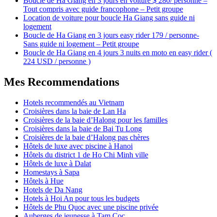
Boucle de Ha Giang en 3 jours en voiture $ 280/ personne –
Tout compris avec guide francophone – Petit groupe
Location de voiture pour boucle Ha Giang sans guide ni
logement
Boucle de Ha Giang en 3 jours easy rider 179 / personne-
Sans guide ni logement – Petit groupe
Boucle de Ha Giang en 4 jours 3 nuits en moto en easy rider (
224 USD / personne )
Mes Recommendations
Hotels recommendés au Vietnam
Croisières dans la baie de Lan Ha
Croisières de la baie d’Halong pour les familles
Croisières dans la baie de Bai Tu Long
Croisières de la baie d’Halong pas chères
Hôtels de luxe avec piscine à Hanoi
Hôtels du district 1 de Ho Chi Minh ville
Hôtels de luxe à Dalat
Homestays à Sapa
Hôtels à Hue
Hotels de Da Nang
Hotels à Hoi An pour tous les budgets
Hôtels de Phu Quoc avec une piscine privée
Auberges de jeunesse à Tam Coc