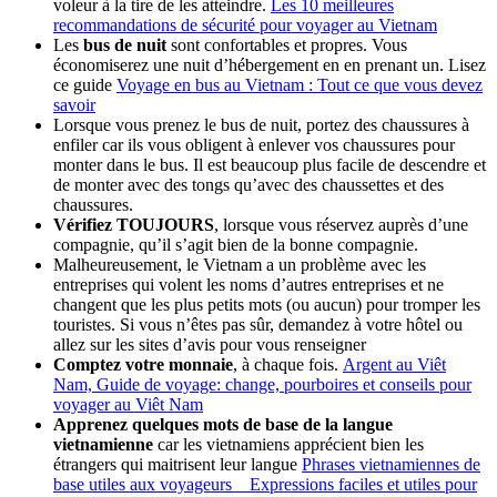
voleur à la tire de les atteindre.
Les 10 meilleures
recommandations de sécurité pour voyager au Vietnam
Les
bus de nuit
sont confortables et propres. Vous
économiserez une nuit d’hébergement en en prenant un. Lisez
ce guide
Voyage en bus au Vietnam : Tout ce que vous devez
savoir
Lorsque vous prenez le bus de nuit, portez des chaussures à
enfiler car ils vous obligent à enlever vos chaussures pour
monter dans le bus. Il est beaucoup plus facile de descendre et
de monter avec des tongs qu’avec des chaussettes et des
chaussures.
Vérifiez TOUJOURS
, lorsque vous réservez auprès d’une
compagnie, qu’il s’agit bien de la bonne compagnie.
Malheureusement, le Vietnam a un problème avec les
entreprises qui volent les noms d’autres entreprises et ne
changent que les plus petits mots (ou aucun) pour tromper les
touristes. Si vous n’êtes pas sûr, demandez à votre hôtel ou
allez sur les sites d’avis pour vous renseigner
Comptez votre monnaie
, à chaque fois.
Argent au Viêt
Nam, Guide de voyage: change, pourboires et conseils pour
voyager au Viêt Nam
Apprenez quelques mots de base de la langue
vietnamienne
car les vietnamiens apprécient bien les
étrangers qui maitrisent leur langue
Phrases vietnamiennes de
base utiles aux voyageurs _ Expressions faciles et utiles pour