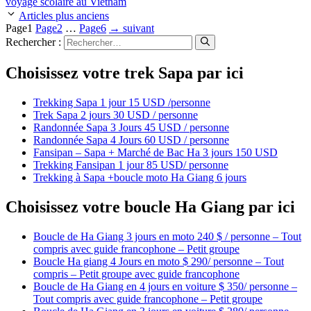
voyage scolaire au Vietnam
Articles plus anciens
Page
1
Page
2
…
Page
6
→
suivant
Rechercher :
Choisissez votre trek Sapa par ici
Trekking Sapa 1 jour 15 USD /personne
Trek Sapa 2 jours 30 USD / personne
Randonnée Sapa 3 Jours 45 USD / personne
Randonnée Sapa 4 Jours 60 USD / personne
Fansipan – Sapa + Marché de Bac Ha 3 jours 150 USD
Trekking Fansipan 1 jour 85 USD/ personne
Trekking à Sapa +boucle moto Ha Giang 6 jours
Choisissez votre boucle Ha Giang par ici
Boucle de Ha Giang 3 jours en moto 240 $ / personne – Tout
compris avec guide francophone – Petit groupe
Boucle Ha giang 4 Jours en moto $ 290/ personne – Tout
compris – Petit groupe avec guide francophone
Boucle de Ha Giang en 4 jours en voiture $ 350/ personne –
Tout compris avec guide francophone – Petit groupe