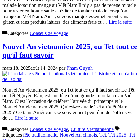
malade lorsqu’on mange au Viêt Nam Il n’y a pas de recette miracle
pour rester en bonne santé et éviter de tomber malade lorsqu’on
mange au Viêt Nam. Ainsi, si vous mangez essentiellement sans
gluten et sans produits laitiers, des aliments frais et …
Lire la suite
Catégories
Conseils de voyage
Nouvel An vietnamien 2025, ou Tet tout ce
qu’il faut savoir
mars 18, 2025
août 14, 2024
par
Pham Quynh
Nouvel An vietnamien 2025, ou Tet tout ce qu’il faut savoir Le Tết,
ou Tết Nguyên Đán, est une fête d’une grande importance au Viêt
Nam. C’est l’occasion de célébrer l’arrivée du printemps et le
Nouvel An vietnamien 2025. Qu’est-ce que le Têt au Viêt Nam
2025? Certains Américains se souviennent peut-être de l’offensive
du …
Lire la suite
Catégories
Conseils de voyage
,
Culture Vietnamienne
Étiquettes
fête traditionnelle
,
Nouvel An chinois
,
Têt
,
Têt 2025
,
Tet