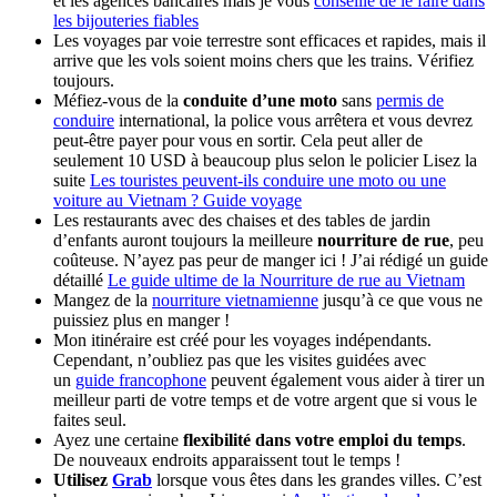
et les agences bancaires mais je vous
conseille de le faire dans
les bijouteries fiables
Les voyages par voie terrestre sont efficaces et rapides, mais il
arrive que les vols soient moins chers que les trains. Vérifiez
toujours.
Méfiez-vous de la
conduite d’une moto
sans
permis de
conduire
international, la police vous arrêtera et vous devrez
peut-être payer pour vous en sortir. Cela peut aller de
seulement 10 USD à beaucoup plus selon le policier Lisez la
suite
Les touristes peuvent-ils conduire une moto ou une
voiture au Vietnam ? Guide voyage
Les restaurants avec des chaises et des tables de jardin
d’enfants auront toujours la meilleure
nourriture de rue
, peu
coûteuse. N’ayez pas peur de manger ici ! J’ai rédigé un guide
détaillé
Le guide ultime de la Nourriture de rue au Vietnam
Mangez de la
nourriture vietnamienne
jusqu’à ce que vous ne
puissiez plus en manger !
Mon itinéraire est créé pour les voyages indépendants.
Cependant, n’oubliez pas que les visites guidées avec
un
guide francophone
peuvent également vous aider à tirer un
meilleur parti de votre temps et de votre argent que si vous le
faites seul.
Ayez une certaine
flexibilité dans votre emploi du temps
.
De nouveaux endroits apparaissent tout le temps !
Utilisez
Grab
lorsque vous êtes dans les grandes villes. C’est