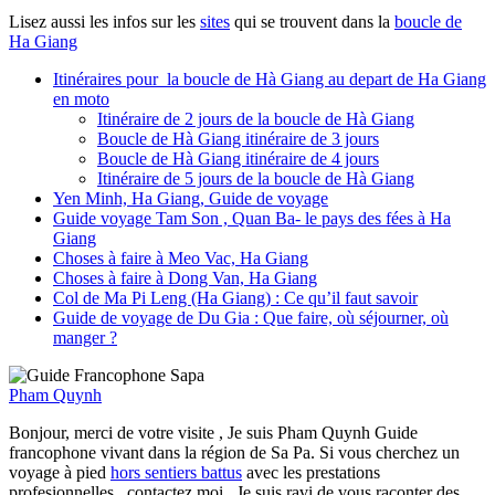
Lisez aussi les infos sur les
sites
qui se trouvent dans la
boucle de
Ha Giang
Itinéraires pour la boucle de Hà Giang au depart de Ha Giang
en moto
Itinéraire de 2 jours de la boucle de Hà Giang
Boucle de Hà Giang itinéraire de 3 jours
Boucle de Hà Giang itinéraire de 4 jours
Itinéraire de 5 jours de la boucle de Hà Giang
Yen Minh, Ha Giang, Guide de voyage
Guide voyage Tam Son , Quan Ba- le pays des fées à Ha
Giang
Choses à faire à Meo Vac, Ha Giang
Choses à faire à Dong Van, Ha Giang
Col de Ma Pi Leng (Ha Giang) : Ce qu’il faut savoir
Guide de voyage de Du Gia : Que faire, où séjourner, où
manger ?
Pham Quynh
Bonjour, merci de votre visite , Je suis Pham Quynh Guide
francophone vivant dans la région de Sa Pa. Si vous cherchez un
voyage à pied
hors sentiers battus
avec les prestations
profesionnelles , contactez moi . Je suis ravi de vous raconter des