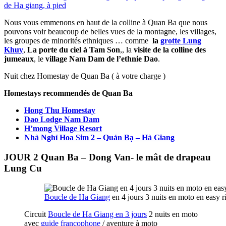
de Ha giang, à pied
Nous vous emmenons en haut de la colline à Quan Ba que nous
pouvons voir beaucoup de belles vues de la montagne, les villages,
les groupes de minorités ethniques … comme
la
grotte Lung
Khuy
,
La porte du ciel à Tam Son
,, la
visite de la colline des
jumeaux
, le
village Nam Dam de l’ethnie Dao
.
Nuit chez Homestay de Quan Ba ( à votre charge )
Homestays recommendés de Quan Ba
Hong Thu Homestay
Dao Lodge Nam Dam
H’mong Village Resort
Nhà Nghỉ Hoa Sim 2 – Quản Bạ – Hà Giang
JOUR 2 Quan Ba – Dong Van- le mât de drapeau
Lung Cu
Boucle de Ha Giang
en 4 jours 3 nuits en moto en easy r
Circuit
Boucle de Ha Giang en 3 jours
2 nuits en moto
avec
guide francophone
/ aventure à moto