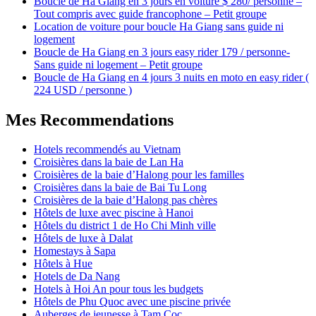
Boucle de Ha Giang en 3 jours en voiture $ 280/ personne –
Tout compris avec guide francophone – Petit groupe
Location de voiture pour boucle Ha Giang sans guide ni
logement
Boucle de Ha Giang en 3 jours easy rider 179 / personne-
Sans guide ni logement – Petit groupe
Boucle de Ha Giang en 4 jours 3 nuits en moto en easy rider (
224 USD / personne )
Mes Recommendations
Hotels recommendés au Vietnam
Croisières dans la baie de Lan Ha
Croisières de la baie d’Halong pour les familles
Croisières dans la baie de Bai Tu Long
Croisières de la baie d’Halong pas chères
Hôtels de luxe avec piscine à Hanoi
Hôtels du district 1 de Ho Chi Minh ville
Hôtels de luxe à Dalat
Homestays à Sapa
Hôtels à Hue
Hotels de Da Nang
Hotels à Hoi An pour tous les budgets
Hôtels de Phu Quoc avec une piscine privée
Auberges de jeunesse à Tam Coc