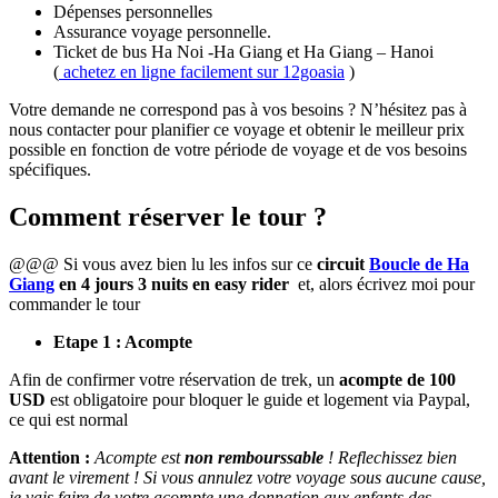
Dépenses personnelles
Assurance voyage personnelle.
Ticket de bus Ha Noi -Ha Giang et Ha Giang – Hanoi
(
achetez en ligne facilement sur 12goasia
)
Votre demande ne correspond pas à vos besoins ? N’hésitez pas à
nous contacter pour planifier ce voyage et obtenir le meilleur prix
possible en fonction de votre période de voyage et de vos besoins
spécifiques.
Comment réserver le tour ?
@@@ Si vous avez bien lu les infos sur ce
circuit
Boucle de Ha
Giang
en 4 jours 3 nuits en easy rider
et, alors écrivez moi pour
commander le tour
Etape 1 : Acompte
Afin de confirmer votre réservation de trek, un
acompte de 100
USD
est obligatoire pour bloquer le guide et logement via Paypal,
ce qui est normal
Attention :
Acompte est
non rembourssable
! Reflechissez bien
avant le virement ! Si vous annulez votre voyage sous aucune cause,
je vais faire de votre acompte une donnation aux enfants des