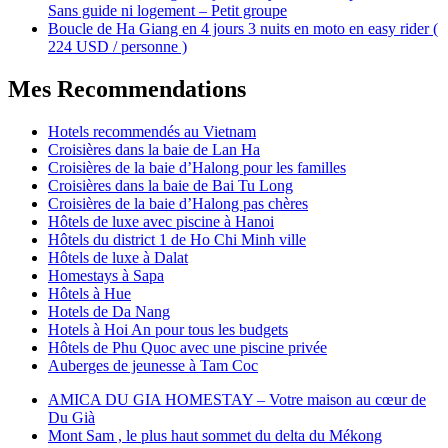
Sans guide ni logement – Petit groupe
Boucle de Ha Giang en 4 jours 3 nuits en moto en easy rider (
224 USD / personne )
Mes Recommendations
Hotels recommendés au Vietnam
Croisières dans la baie de Lan Ha
Croisières de la baie d’Halong pour les familles
Croisières dans la baie de Bai Tu Long
Croisières de la baie d’Halong pas chères
Hôtels de luxe avec piscine à Hanoi
Hôtels du district 1 de Ho Chi Minh ville
Hôtels de luxe à Dalat
Homestays à Sapa
Hôtels à Hue
Hotels de Da Nang
Hotels à Hoi An pour tous les budgets
Hôtels de Phu Quoc avec une piscine privée
Auberges de jeunesse à Tam Coc
AMICA DU GIA HOMESTAY – Votre maison au cœur de
Du Già
Mont Sam , le plus haut sommet du delta du Mékong