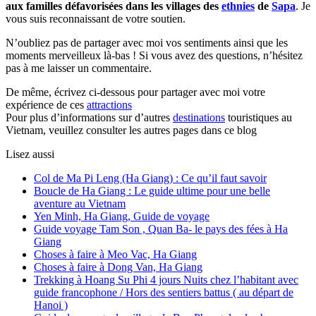
aux familles défavorisées dans les villages des
ethnies
de
Sapa
. Je
vous suis reconnaissant de votre soutien.
N’oubliez pas de partager avec moi vos sentiments ainsi que les
moments merveilleux là-bas ! Si vous avez des questions, n’hésitez
pas à me laisser un commentaire.
De même, écrivez ci-dessous pour partager avec moi votre
expérience de ces
attractions
Pour plus d’informations sur d’autres
destinations
touristiques au
Vietnam, veuillez consulter les autres pages dans ce blog
Lisez aussi
Col de Ma Pi Leng (Ha Giang) : Ce qu’il faut savoir
Boucle de Ha Giang : Le guide ultime pour une belle
aventure au Vietnam
Yen Minh, Ha Giang, Guide de voyage
Guide voyage Tam Son , Quan Ba- le pays des fées à Ha
Giang
Choses à faire à Meo Vac, Ha Giang
Choses à faire à Dong Van, Ha Giang
Trekking à Hoang Su Phi 4 jours Nuits chez l’habitant avec
guide francophone / Hors des sentiers battus ( au départ de
Hanoi )