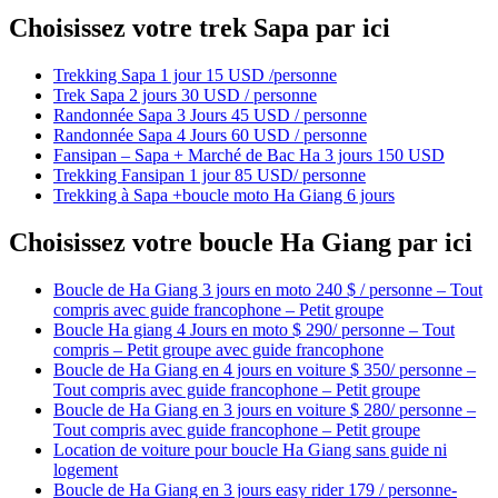
Choisissez votre trek Sapa par ici
Trekking Sapa 1 jour 15 USD /personne
Trek Sapa 2 jours 30 USD / personne
Randonnée Sapa 3 Jours 45 USD / personne
Randonnée Sapa 4 Jours 60 USD / personne
Fansipan – Sapa + Marché de Bac Ha 3 jours 150 USD
Trekking Fansipan 1 jour 85 USD/ personne
Trekking à Sapa +boucle moto Ha Giang 6 jours
Choisissez votre boucle Ha Giang par ici
Boucle de Ha Giang 3 jours en moto 240 $ / personne – Tout
compris avec guide francophone – Petit groupe
Boucle Ha giang 4 Jours en moto $ 290/ personne – Tout
compris – Petit groupe avec guide francophone
Boucle de Ha Giang en 4 jours en voiture $ 350/ personne –
Tout compris avec guide francophone – Petit groupe
Boucle de Ha Giang en 3 jours en voiture $ 280/ personne –
Tout compris avec guide francophone – Petit groupe
Location de voiture pour boucle Ha Giang sans guide ni
logement
Boucle de Ha Giang en 3 jours easy rider 179 / personne-