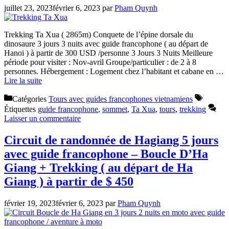
juillet 23, 2023
février 6, 2023
par
Pham Quynh
Trekking Ta Xua ( 2865m) Conquete de l’épine dorsale du
dinosaure 3 jours 3 nuits avec guide francophone ( au départ de
Hanoi ) à partir de 300 USD /personne 3 Jours 3 Nuits Meilleure
période pour visiter : Nov-avril Groupe/particulier : de 2 à 8
personnes. Hébergement : Logement chez l’habitant et cabane en …
Lire la suite
Catégories
Tours avec guides francophones vietnamiens
Étiquettes
guide francophone
,
sommet
,
Ta Xua
,
tours
,
trekking
Laisser un commentaire
Circuit de randonnée de Hagiang 5 jours
avec guide francophone – Boucle D’Ha
Giang + Trekking ( au départ de Ha
Giang ) à partir de $ 450
février 19, 2023
février 6, 2023
par
Pham Quynh