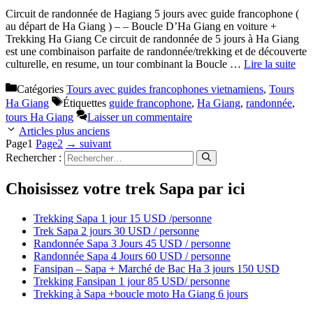
Circuit de randonnée de Hagiang 5 jours avec guide francophone (
au départ de Ha Giang ) – – Boucle D’Ha Giang en voiture +
Trekking Ha Giang Ce circuit de randonnée de 5 jours à Ha Giang
est une combinaison parfaite de randonnée/trekking et de découverte
culturelle, en resume, un tour combinant la Boucle …
Lire la suite
Catégories
Tours avec guides francophones vietnamiens
,
Tours
Ha Giang
Étiquettes
guide francophone
,
Ha Giang
,
randonnée
,
tours Ha Giang
Laisser un commentaire
Articles plus anciens
Page
1
Page
2
→
suivant
Rechercher :
Choisissez votre trek Sapa par ici
Trekking Sapa 1 jour 15 USD /personne
Trek Sapa 2 jours 30 USD / personne
Randonnée Sapa 3 Jours 45 USD / personne
Randonnée Sapa 4 Jours 60 USD / personne
Fansipan – Sapa + Marché de Bac Ha 3 jours 150 USD
Trekking Fansipan 1 jour 85 USD/ personne
Trekking à Sapa +boucle moto Ha Giang 6 jours