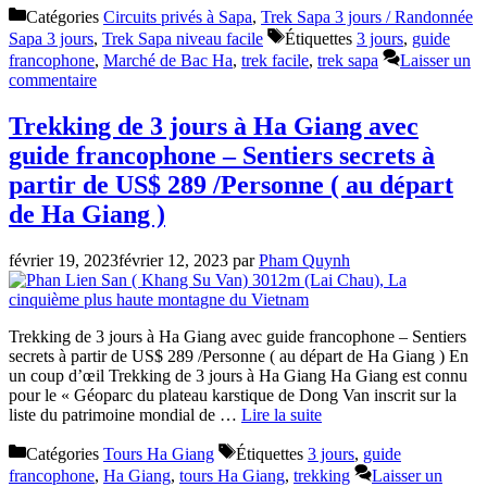
Catégories
Circuits privés à Sapa
,
Trek Sapa 3 jours / Randonnée
Sapa 3 jours
,
Trek Sapa niveau facile
Étiquettes
3 jours
,
guide
francophone
,
Marché de Bac Ha
,
trek facile
,
trek sapa
Laisser un
commentaire
Trekking de 3 jours à Ha Giang avec
guide francophone – Sentiers secrets à
partir de US$ 289 /Personne ( au départ
de Ha Giang )
février 19, 2023
février 12, 2023
par
Pham Quynh
Trekking de 3 jours à Ha Giang avec guide francophone – Sentiers
secrets à partir de US$ 289 /Personne ( au départ de Ha Giang ) En
un coup d’œil Trekking de 3 jours à Ha Giang Ha Giang est connu
pour le « Géoparc du plateau karstique de Dong Van inscrit sur la
liste du patrimoine mondial de …
Lire la suite
Catégories
Tours Ha Giang
Étiquettes
3 jours
,
guide
francophone
,
Ha Giang
,
tours Ha Giang
,
trekking
Laisser un