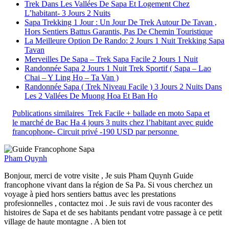
Trek Dans Les Vallées De Sapa Et Logement Chez
L’habitant- 3 Jours 2 Nuits
Sapa Trekking 1 Jour : Un Jour De Trek Autour De Tavan ,
Hors Sentiers Battus Garantis, Pas De Chemin Touristique
La Meilleure Option De Rando: 2 Jours 1 Nuit Trekking Sapa
Tavan
Merveilles De Sapa – Trek Sapa Facile 2 Jours 1 Nuit
Randonnée Sapa 2 Jours 1 Nuit Trek Sportif ( Sapa – Lao
Chai – Y Ling Ho – Ta Van )
Randonnée Sapa ( Trek Niveau Facile ) 3 Jours 2 Nuits Dans
Les 2 Vallées De Muong Hoa Et Ban Ho
Publications similaires
Trek Facile + ballade en moto Sapa et
le marché de Bac Ha 4 jours 3 nuits chez l’habitant avec guide
francophone- Circuit privé -190 USD par personne
Pham Quynh
Bonjour, merci de votre visite , Je suis Pham Quynh Guide
francophone vivant dans la région de Sa Pa. Si vous cherchez un
voyage à pied hors sentiers battus avec les prestations
profesionnelles , contactez moi . Je suis ravi de vous raconter des
histoires de Sapa et de ses habitants pendant votre passage à ce petit
village de haute montagne . A bien tot