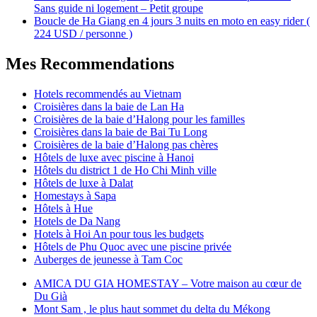
Sans guide ni logement – Petit groupe
Boucle de Ha Giang en 4 jours 3 nuits en moto en easy rider (
224 USD / personne )
Mes Recommendations
Hotels recommendés au Vietnam
Croisières dans la baie de Lan Ha
Croisières de la baie d’Halong pour les familles
Croisières dans la baie de Bai Tu Long
Croisières de la baie d’Halong pas chères
Hôtels de luxe avec piscine à Hanoi
Hôtels du district 1 de Ho Chi Minh ville
Hôtels de luxe à Dalat
Homestays à Sapa
Hôtels à Hue
Hotels de Da Nang
Hotels à Hoi An pour tous les budgets
Hôtels de Phu Quoc avec une piscine privée
Auberges de jeunesse à Tam Coc
AMICA DU GIA HOMESTAY – Votre maison au cœur de
Du Già
Mont Sam , le plus haut sommet du delta du Mékong