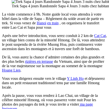
Trek Sapa 4 jours Randonnée Sapa 4 Jours 3 nuits chez habitan
La visite commence à 9h. Notre guide local vous attendra à votre
hôtel dans la ville de Sapa – Règlement du solde avant de partir en
trek. Si vous venez de
Hanoi
en train
, on organisera le transfert
entre Lao Cai et Sapa pour vous
Après une brève introduction, vous serez conduit à 2 km de
Cat Cat
,
un village bien connu de la minorité Hmong. De là, vous atteindrez
le pont suspendu de la rivière Muong Hoa, puis continuerez votre
ascension dans les montagnes et à travers une forêt de bambous.
De là, vous aurez la chance d’admirer certaines des plus grandes et
des plus belles
rizières en terrasse
du Vietnam, ainsi que de profiter
de la vue majestueuse sur la montagne au sommet de la montagne
Hoang Lien
.
Vous vous dirigerez ensuite vers le village
Y Linh Ho
et déjeunerez
dans un petit restaurant traditionnel tenu par une famille Hmong
locale.
Après la pause, vous vous rendrez à Lao Chai, un village de la
célèbre minorité Hmong, où vous passerez votre nuit Pour les
photos des paysages du trek je vous invite a visiter
ma page
Instagram