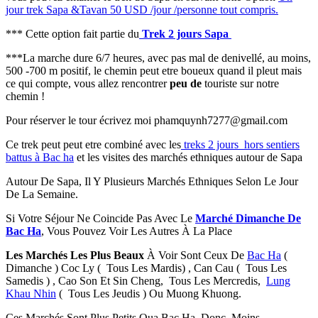
jour trek Sapa &Tavan 50 USD /jour /personne tout compris.
*** Cette option fait partie du
Trek 2 jours Sapa
***La marche dure 6/7 heures, avec pas mal de denivellé, au moins,
500 -700 m positif, le chemin peut etre boueux quand il pleut mais
ce qui compte, vous allez rencontrer
peu de
touriste sur notre
chemin !
Pour réserver le tour écrivez moi phamquynh7277@gmail.com
Ce trek peut peut etre combiné avec les
treks 2 jours hors sentiers
battus à Bac ha
et les visites des marchés ethniques autour de Sapa
Autour De Sapa, Il Y Plusieurs Marchés Ethniques Selon Le Jour
De La Semaine.
Si Votre Séjour Ne Coincide Pas Avec Le
Marché Dimanche De
Bac Ha
, Vous Pouvez Voir Les Autres À La Place
Les Marchés Les Plus Beaux
À Voir Sont Ceux De
Bac Ha
(
Dimanche ) Coc Ly ( Tous Les Mardis) , Can Cau ( Tous Les
Samedis ) , Cao Son Et Sin Cheng, Tous Les Mercredis,
Lung
Khau Nhin
( Tous Les Jeudis ) Ou Muong Khuong.
Ces Marchés Sont Plus Petits Qua Bac Ha, Donc, Moins