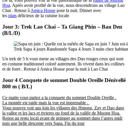
De là, vous pouvez voir la vue panoramique de la
vallée de Muong
Hoa
. Après avoir profité de la vue, nous descendrons au village Lao
Chai . Retour à
Amica House
pour la nuit. Dinner avec
les
plats
délicieux de la cuisine locale
Jour
3: Trek Lao Chai – Ta Giang Phin – Ban Den
(B/L/D)
Trek Sapa 4 jours Randonnée Sapa 4 Jours 3 nuits chez habitan
Un trek de 5 h vous mene au villages des Dao rouges ceux qui sont
en costume traditionnel coloré autrement. Ils vivent dans les collines
et de foret . Retour à Amica House pour la nuit à Lao Chai
Jour
4
Conquete de sommet Double Oreille Dénivellé
800 m ( B/L)
Ce matin vous partez a la conquete du sommet Double Oreille .
La montée est raide mais la vue est imprenable .
Vous pouvez voir aus loin les villages des Hmong, Zay et Dao dans
la vallee et les lacs et rivieres qu fond de la vallée de Muong Hoa.
Repos au resto local avant de grimper au sommet dans l’apres midi
puis une belle descente vers Sapa. Fin du tour