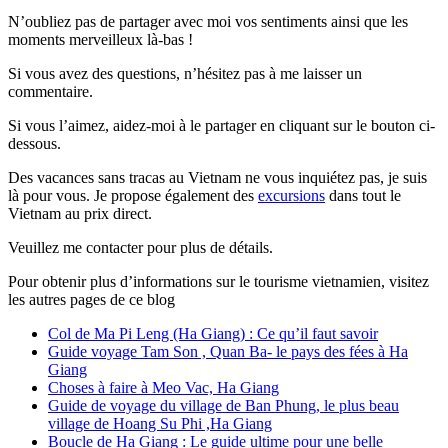
N’oubliez pas de partager avec moi vos sentiments ainsi que les
moments merveilleux là-bas !
Si vous avez des questions, n’hésitez pas à me laisser un
commentaire.
Si vous l’aimez, aidez-moi à le partager en cliquant sur le bouton ci-
dessous.
Des vacances sans tracas au Vietnam ne vous inquiétez pas, je suis
là pour vous. Je propose également des
excursions
dans tout le
Vietnam au prix direct.
Veuillez me contacter pour plus de détails.
Pour obtenir plus d’informations sur le tourisme vietnamien, visitez
les autres pages de ce blog
Col de Ma Pi Leng (Ha Giang) : Ce qu’il faut savoir
Guide voyage Tam Son , Quan Ba- le pays des fées à Ha
Giang
Choses à faire à Meo Vac, Ha Giang
Guide de voyage du village de Ban Phung, le plus beau
village de Hoang Su Phi ,Ha Giang
Boucle de Ha Giang : Le guide ultime pour une belle