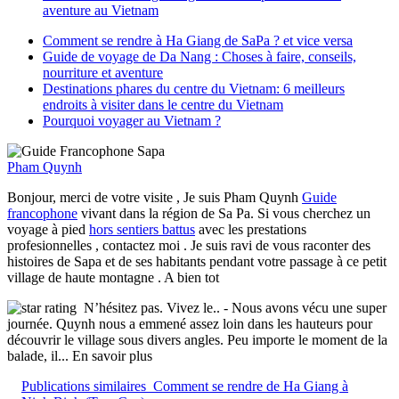
aventure au Vietnam
Comment se rendre à Ha Giang de SaPa ? et vice versa
Guide de voyage de Da Nang : Choses à faire, conseils,
nourriture et aventure
Destinations phares du centre du Vietnam: 6 meilleurs
endroits à visiter dans le centre du Vietnam
Pourquoi voyager au Vietnam ?
Pham Quynh
Bonjour, merci de votre visite , Je suis Pham Quynh
Guide
francophone
vivant dans la région de Sa Pa. Si vous cherchez un
voyage à pied
hors sentiers battus
avec les prestations
profesionnelles , contactez moi . Je suis ravi de vous raconter des
histoires de Sapa et de ses habitants pendant votre passage à ce petit
village de haute montagne . A bien tot
N’hésitez pas. Vivez le..
- Nous avons vécu une super
journée. Quynh nous a emmené assez loin dans les hauteurs pour
découvrir le village sous divers angles. Peu importe le moment de la
balade, il
... En savoir plus
Publications similaires
Comment se rendre de Ha Giang à