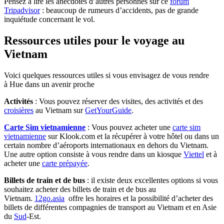
Pensez à lire les anecdotes d’autres personnes sur ce
forum
Tripadvisor
: beaucoup de rumeurs d’accidents, pas de grande
inquiétude concernant le vol.
Ressources utiles pour le voyage au
Vietnam
Voici quelques ressources utiles si vous envisagez de vous rendre
à Hue dans un avenir proche
Activités
: Vous pouvez réserver des visites, des activités et des
croisières
au Vietnam sur
GetYourGuide
.
Carte Sim vietnamienne
: Vous pouvez acheter une
carte sim
vietnamienne
sur Klook.com et la récupérer à votre hôtel ou dans un
certain nombre d’aéroports internationaux en dehors du Vietnam.
Une autre option consiste à vous rendre dans un kiosque
Viettel
et à
acheter une
carte prépayée
.
Billets de train et de bus
: il existe deux excellentes options si vous
souhaitez acheter des billets de train et de bus au
Vietnam.
12go.asia
offre les horaires et la possibilité d’acheter des
billets de différentes compagnies de transport au Vietnam et en Asie
du
Sud
-Est.