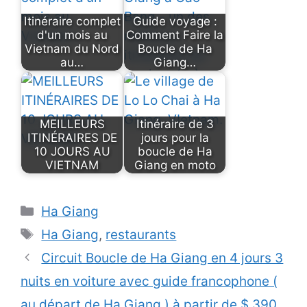
Itinéraire complet
Guide voyage :
d'un mois au
Comment Faire la
Vietnam du Nord
Boucle de Ha
au…
Giang…
MEILLEURS
Itinéraire de 3
ITINÉRAIRES DE
jours pour la
10 JOURS AU
boucle de Ha
VIETNAM
Giang en moto
Catégories
Ha Giang
Étiquettes
Ha Giang
,
restaurants
Circuit Boucle de Ha Giang en 4 jours 3
nuits en voiture avec guide francophone (
au départ de Ha Giang ) à partir de $ 390