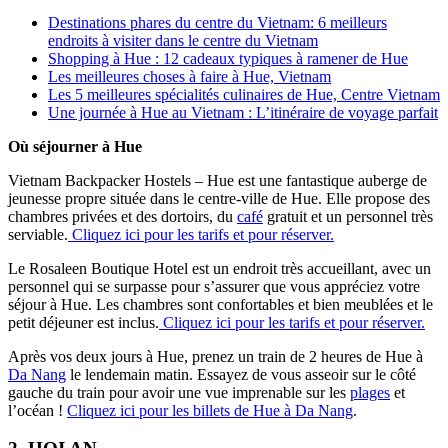
Destinations phares du centre du Vietnam: 6 meilleurs
endroits à visiter dans le centre du Vietnam
Shopping à Hue : 12 cadeaux typiques à ramener de Hue
Les meilleures choses à faire à Hue, Vietnam
Les 5 meilleures spécialités culinaires de Hue, Centre Vietnam
Une journée à Hue au Vietnam : L’itinéraire de voyage parfait
Où séjourner à Hue
Vietnam Backpacker Hostels – Hue est une fantastique auberge de
jeunesse propre située dans le centre-ville de Hue. Elle propose des
chambres privées et des dortoirs, du
café
gratuit et un personnel très
serviable.
Cliquez ici pour les tarifs et pour réserver.
Le Rosaleen Boutique Hotel est un endroit très accueillant, avec un
personnel qui se surpasse pour s’assurer que vous appréciez votre
séjour à Hue. Les chambres sont confortables et bien meublées et le
petit déjeuner est inclus.
Cliquez ici pour les tarifs et pour réserver.
Après vos deux jours à Hue, prenez un train de 2 heures de Hue à
Da Nang
le lendemain matin. Essayez de vous asseoir sur le côté
gauche du train pour avoir une vue imprenable sur les
plages
et
l’océan !
Cliquez ici pour les billets de Hue à Da Nang
.