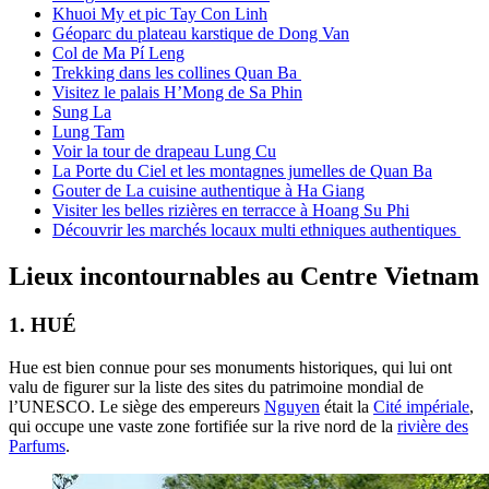
Khuoi My et pic Tay Con Linh
Géoparc du plateau karstique de Dong Van
Col de Ma Pí Leng
Trekking dans les collines Quan Ba
Visitez le palais H’Mong de Sa Phin
Sung La
Lung Tam
Voir la tour de drapeau Lung Cu
La Porte du Ciel et les montagnes jumelles de Quan Ba
Gouter de La cuisine authentique à Ha Giang
Visiter les belles rizières en terracce à Hoang Su Phi
Découvrir les marchés locaux multi ethniques authentiques
Lieux incontournables au Centre Vietnam
1.
HUÉ
Hue est bien connue pour ses monuments historiques, qui lui ont
valu de figurer sur la liste des sites du patrimoine mondial de
l’UNESCO. Le siège des empereurs
Nguyen
était la
Cité impériale
,
qui occupe une vaste zone fortifiée sur la rive nord de la
rivière des
Parfums
.