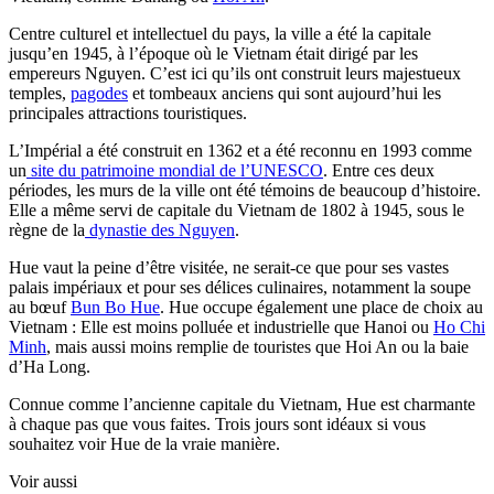
Centre culturel et intellectuel du pays, la ville a été la capitale
jusqu’en 1945, à l’époque où le Vietnam était dirigé par les
empereurs Nguyen. C’est ici qu’ils ont construit leurs majestueux
temples,
pagodes
et tombeaux anciens qui sont aujourd’hui les
principales attractions touristiques.
L’Impérial a été construit en 1362 et a été reconnu en 1993 comme
un
site du patrimoine mondial de l’UNESCO
. Entre ces deux
périodes, les murs de la ville ont été témoins de beaucoup d’histoire.
Elle a même servi de capitale du Vietnam de 1802 à 1945, sous le
règne de la
dynastie des Nguyen
.
Hue vaut la peine d’être visitée, ne serait-ce que pour ses vastes
palais impériaux et pour ses délices culinaires, notamment la soupe
au bœuf
Bun Bo Hue
. Hue occupe également une place de choix au
Vietnam : Elle est moins polluée et industrielle que Hanoi ou
Ho Chi
Minh
, mais aussi moins remplie de touristes que Hoi An ou la baie
d’Ha Long.
Connue comme l’ancienne capitale du Vietnam, Hue est charmante
à chaque pas que vous faites. Trois jours sont idéaux si vous
souhaitez voir Hue de la vraie manière.
Voir aussi