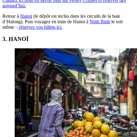
Cliquez ici pour en savoir plus sur Peony Cruises et réserver dès
aujourd’hui.
Retour à
Hanoi
(le dépôt est inclus dans les circuits de la baie
d’Halong). Puis voyagez en train de Hanoi à
Ninh Binh
le soir
même –
réservez vos billets ici.
3. HANOÏ