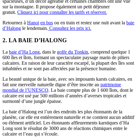
spacieuses, d’un décor agréable et certaines chambres ont une vue
sur la montagne. Il propose également un petit déjeuner
gratuit.
Cliquez ici pour connaître les tarifs et réserver.
Retournez à
Hanoi
en bus
ou en train et restez une nuit avant la
baie
d’Halong
le lendemain.
Consultez les prix ici.
2. LA BAIE D’HALONG
La
baie d’Ha Long
, dans le
golfe du Tonkin
, comprend quelque 1
600 îles et îlots, formant un spectaculaire paysage marin de piliers
calcaires. En raison de leur caractère escarpé, la plupart des îles sont
inhabitées et ne sont pas affectées par la présence humaine.
La beauté unique de la baie, avec ses imposants karsts calcaires, en
fait une merveille naturelle digne d’être inscrite au
patrimoine
mondial de l’UNESCO
. La baie compte plus de 1 600 îlots, dont le
calcaire est usé par 500 millions d’années d’averses tropicales et
surmonté d’une jungle épaisse.
La baie d’Halong est l’un des endroits les plus étonnants de la
planète, car elle est entièrement naturelle et ne contient aucun additif
ou élément artificiel. Les étonnants affleurements karstiques d’Ha
Long sont le résultat de 3000 ans de réactions chimiques entre le
calcaire et l’eau qui s’écoule.