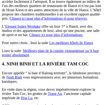
accéder facilement à l’aéroport. Il se trouve également au milieu de
l’un des meilleurs quartiers de restaurants de Hanoi et n’est pas loin
de Hoan Kiem et des autres attractions de la ville de Hanoi. L’hôtel
propose des chambres traditionnelles à un excellent rapport qualité-
prix.
Cliquez ici pour plus d’informations et pour réserver.
L’
Elegant Suites Westlake
offre un luxe 5* à Hanoï, avec des
studios et des appartements de luxe, ainsi qu’une piscine, une salle
de sport et un bar.
Cliquez ici pour plus d’informations.
Pour autres choix , lisez la suite
Les meilleurs hôtels de Hanoi
Lisez la suite
Meilleurs plats de la cuisine vietnamienne qu’il faut
gouter absolument
4. NINH BINH ET LA RIVIÈRE TAM COC
Encore appelée “ la baie d’Halong terrestre”, la fabuleuse province
de
Ninh Binh
vous impressionnera avec ses immenses formations
karstiques.
En visite dans la région, vous devez impérativement explorer la
rivière Tam Coc, les grottes de
Trang An
, l’ancienne capitale
impériale de
Hoa Lu
, etc.