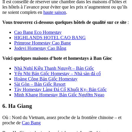
Il est conseillé de réserver une chambre dans les maisons d’hôtes et
les hôtels à l’avance pour éviter que les prix n’augmentent ou qu’ils
ne soient complets en
haute saison
.
Vous trouverez ci-dessous quelques hôtels de qualité sur ce site
:
Cao Bang Eco Homestay
HIGHLANDS HOTEL CAO BANG
Primrose Homestay Cao Bang
Jodevi Homestay Cao Bằng
Voici quelques maisons d’hote et homestays à Ban
Gioc
Nhà Nghỉ Kiều Thanh Nguyệt – Bản Giốc
Yến Nhi Bản Giốc Homestay – Nhà sàn đá cổ
Hoàng Công Bản Giốc Homestay
Sài Gòn – Bản Giốc Resort
Tày Homestay Làng Đá Cổ Khuổi Ky- Bản Giốc
Minh Khang Homestay Bản Giốc Ngườm Ngao
6. Ha Giang
Où : Nord du Vietnam, assez proche de la frontière chinoise – et
proche de
Cao Bang