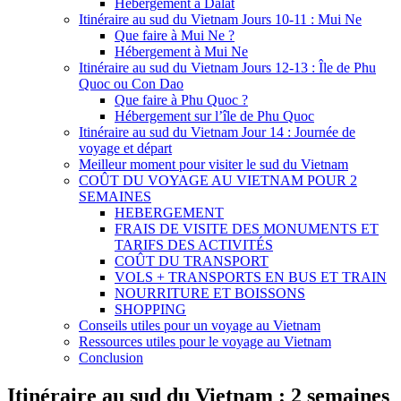
Hébergement à Dalat
Itinéraire au sud du Vietnam Jours 10-11 : Mui Ne
Que faire à Mui Ne ?
Hébergement à Mui Ne
Itinéraire au sud du Vietnam Jours 12-13 : Île de Phu
Quoc ou Con Dao
Que faire à Phu Quoc ?
Hébergement sur l’île de Phu Quoc
Itinéraire au sud du Vietnam Jour 14 : Journée de
voyage et départ
Meilleur moment pour visiter le sud du Vietnam
COÛT DU VOYAGE AU VIETNAM POUR 2
SEMAINES
HEBERGEMENT
FRAIS DE VISITE DES MONUMENTS ET
TARIFS DES ACTIVITÉS
COÛT DU TRANSPORT
VOLS + TRANSPORTS EN BUS ET TRAIN
NOURRITURE ET BOISSONS
SHOPPING
Conseils utiles pour un voyage au Vietnam
Ressources utiles pour le voyage au Vietnam
Conclusion
Itinéraire au sud du Vietnam : 2 semaines