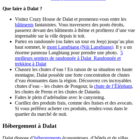
Que faire à Dalat ?
Visitez Crazy House de Dalat et promenez-vous entre les
bâtiments
fantaisistes. Vous traverserez des ponts étroits,
passerez devant des bâtiments à thème et profiterez d’une vue
imprenable sur la ville depuis le toit.
Partez en randonnée (ou faites un tour en Jeep) jusqu’au plus
haut sommet, le
mont Langbiang (Núi Langbiang)
. Il y a un
énorme panneau Langbiang pour prendre une photo.
5
meilleurs sentiers de randonnée à Dalat Randonnée et
trekking à Dalat
Chassez les chutes d’eau ! En raison de sa situation en haute
montagne, Dalat possède une forte concentration de chutes
d’eau étonnantes dans la région. Découvrez ces incroyables
chutes d’eau – les chutes de Pongour, la
chute de l’Éléphant
,
les chutes de Prenn et les chutes de Datanla.
Faites le plein d’adrénaline avec le canyoning.
Cueillez des produits frais, comme des fraises et des avocats.
Si vous préférez acheter ces produits, rendez-vous dans le
quartier du marché de nuit.
Hébergement à Dalat
Dalat dispose d’
hébergements
économiques, d’hôtels et de villas.