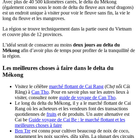
Avec plus de 40 500 kilomètres carrés, le delta du Mékong
(également connu sous le nom de delta du fleuve aux neuf dragons)
est un endroit unique à visiter pour voir le fleuve sans fin, la vie le
long du fleuve et les mangroves.
La région se trouve techniquement dans la partie ouest du Vietnam
et couvre plus de 12 provinces.
L’idéal serait de consacrer au moins
deux jours au delta du
Mékong
afin d’avoir plus de temps pour profiter de la tranquillité de
la région.
Les meilleures choses à faire dans le delta du
Mékong
Visitez le célèbre
marché flottant de Cai Rang
(Chợ nổi Cái
Răng) à
Can Tho
. Pour en savoir plus sur les autres lieux à
visiter, consultez notre
guide de voyage de Can Tho
.
Le long du delta du Mékong, il y a le marché flottant de Cai
Rang où les acheteurs et les vendeurs font des transactions
quotidiennes de
fruits
et de produits. Un autre altenative est
Cai be
Guide voyage de Cai Be : le marché flottant et les
meilleures choses à faire
Ben Tre
est connu pour cultiver beaucoup de noix de coco,
notamment les noix sucrées, dừa xiêm. La plupart des circuits