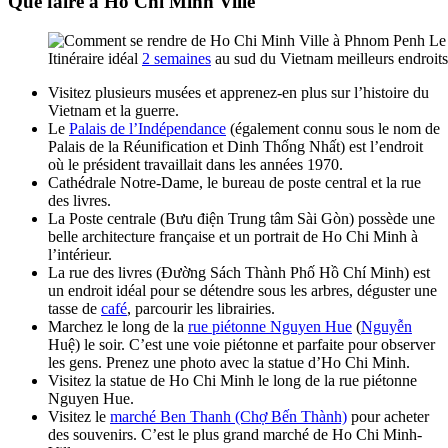
Que faire à Ho Chi Minh Ville
Itinéraire idéal
2 semaines
au sud du Vietnam meilleurs endroits
Visitez plusieurs musées et apprenez-en plus sur l’histoire du
Vietnam et la guerre.
Le
Palais de l’Indépendance
(également connu sous le nom de
Palais de la Réunification et Dinh Thống Nhất) est l’endroit
où le président travaillait dans les années 1970.
Cathédrale Notre-Dame, le bureau de poste central et la rue
des livres.
La Poste centrale (Bưu điện Trung tâm Sài Gòn) possède une
belle architecture française et un portrait de Ho Chi Minh à
l’intérieur.
La rue des livres (Đường Sách Thành Phố Hồ Chí Minh) est
un endroit idéal pour se détendre sous les arbres, déguster une
tasse de
café
, parcourir les librairies.
Marchez le long de la
rue piétonne Nguyen Hue
(
Nguyễn
Huệ) le soir. C’est une voie piétonne et parfaite pour observer
les gens. Prenez une photo avec la statue d’Ho Chi Minh.
Visitez la statue de Ho Chi Minh le long de la rue piétonne
Nguyen Hue.
Visitez le
marché Ben Thanh (Chợ Bến Thành)
pour acheter
des souvenirs. C’est le plus grand marché de Ho Chi Minh-