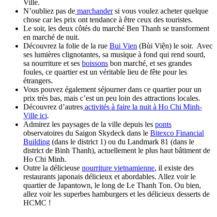
Ville.
N’oubliez pas de
marchander
si vous voulez acheter quelque
chose car les prix ont tendance à être ceux des touristes.
Le soir, les deux côtés du marché Ben Thanh se transforment
en marché de nuit.
Découvrez la folie de la rue
Bui Vien
(Bùi Viện) le soir. Avec
ses lumières clignotantes, sa musique à fond qui rend sourd,
sa nourriture et ses
boissons
bon marché, et ses grandes
foules, ce quartier est un véritable lieu de fête pour les
étrangers.
Vous pouvez également séjourner dans ce quartier pour un
prix très bas, mais c’est un peu loin des attractions locales.
Découvrez d’autres
activités à faire la nuit à Ho Chi Minh-
Ville ici
.
Admirez les paysages de la ville depuis les
ponts
observatoires du Saigon Skydeck dans le
Bitexco Financial
Building
(dans le district 1) ou du Landmark 81 (dans le
district de Binh Thanh), actuellement le plus haut bâtiment de
Ho Chi Minh.
Outre la délicieuse
nourriture vietnamienne
, il existe des
restaurants japonais délicieux et abordables. Allez voir le
quartier de Japantown, le long de Le Thanh Ton. Ou bien,
allez voir les superbes hamburgers et les délicieux desserts de
HCMC !