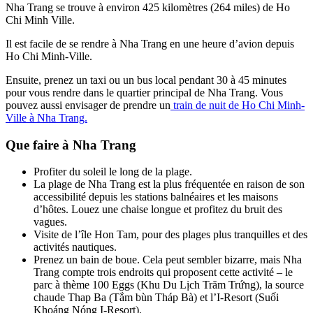
Nha Trang se trouve à environ 425 kilomètres (264 miles) de Ho
Chi Minh Ville.
Il est facile de se rendre à Nha Trang en une heure d’avion depuis
Ho Chi Minh-Ville.
Ensuite, prenez un taxi ou un bus local pendant 30 à 45 minutes
pour vous rendre dans le quartier principal de Nha Trang. Vous
pouvez aussi envisager de prendre un
train de nuit de Ho Chi Minh-
Ville à Nha Trang.
Que faire à Nha Trang
Profiter du soleil le long de la plage.
La plage de Nha Trang est la plus fréquentée en raison de son
accessibilité depuis les stations balnéaires et les maisons
d’hôtes. Louez une chaise longue et profitez du bruit des
vagues.
Visite de l’île Hon Tam, pour des plages plus tranquilles et des
activités nautiques.
Prenez un bain de boue. Cela peut sembler bizarre, mais Nha
Trang compte trois endroits qui proposent cette activité – le
parc à thème 100 Eggs (Khu Du Lịch Trăm Trứng), la source
chaude Thap Ba (Tắm bùn Tháp Bà) et l’I-Resort (Suối
Khoáng Nóng I-Resort).