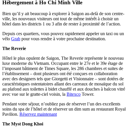
Hébergement à Ho Chi Minh Ville
Bien qu’il y ait beaucoup à explorer à Saigon au-delà de son centre-
ville, les nouveaux visiteurs ont tout de même intérêt à choisir un
hôtel dans les districts 1 ou 3 afin de rester à proximité de l’action.
Depuis ces quartiers, vous pouvez rapidement appeler un taxi ou un
vélo
Grab
pour vous rendre à votre prochaine destination.
The Reverie
Hôtel le plus opulent de Saigon, The Reverie représente le nouveau
luxe moderne du Vietnam. Occupant entre le 27e et le 39e étage de
l’imposant bâtiment de Times Square, les 286 chambres et suites de
l’établissement – dont plusieurs ont été conçues en collaboration
avec des designers tels que Giorgetti et Visionnaire – sont dotées de
caractéristiques ostentatoires allant des carreaux de mosaïque du sol
au plafond aux toilettes à bidet chauffé et aux douches à balcon vitré
avec vue sur le gratte-ciel voisin, la
Bitexco
Tower.
Pendant votre séjour, n’oubliez pas de réserver l’un des excellents
soins du spa de l’hôtel et de réserver un dim sum au restaurant Royal
Pavilion.
Réservez maintenant
The Myst Dong Khoi