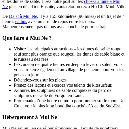
et les dunes de sable. Lisez notre post sur les
choses à faire à Mui
Ne
plus en détail ici. Ensuite, vous retournerez à Ho Chi Minh Ville.
De
Dalat à Mui Ne
, il y a 155 kilomètres (96 miles) et un trajet de 4
heures
en bus
avec un arrêt de repos entre les deux.
Malheureusement, pas de bus avec couchette pour ce trajet.
Que faire à Mui Ne ?
Visitez les principales attractions – les dunes de sable rouge
(qui sont plus orange que rouges), les dunes de sable blanc et
le ruisseau des fées.
l’excursion de quatre heures en Jeep au lever du soleil, vous
vous arrêterez également au village de pêcheurs pour voir les
prises du jour.
Détendez-vous sur les plages.
Prenez des leçons et exercez vos talents de kitesurfeur.
Admirez les sculptures de sable complexes du parc de
sculptures de sable de Forgotten Land.
Promenade d’une heure en moto pour monter sur le mont Ta
Cu et voir le plus long bouddha couché d’Asie du Sud-Est.
Hébergement à Mui Ne
Mui Ne est un lieu de séjour économique. Il existe de nombreux