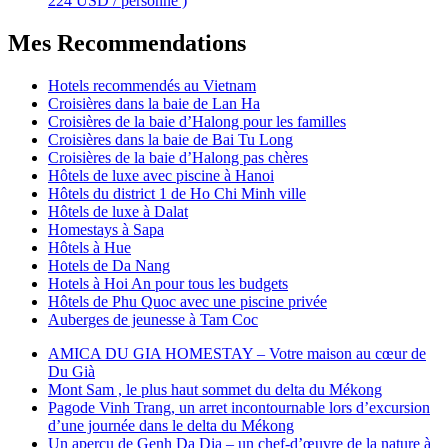
224 USD / personne )
Mes Recommendations
Hotels recommendés au Vietnam
Croisières dans la baie de Lan Ha
Croisières de la baie d’Halong pour les familles
Croisières dans la baie de Bai Tu Long
Croisières de la baie d’Halong pas chères
Hôtels de luxe avec piscine à Hanoi
Hôtels du district 1 de Ho Chi Minh ville
Hôtels de luxe à Dalat
Homestays à Sapa
Hôtels à Hue
Hotels de Da Nang
Hotels à Hoi An pour tous les budgets
Hôtels de Phu Quoc avec une piscine privée
Auberges de jeunesse à Tam Coc
AMICA DU GIA HOMESTAY – Votre maison au cœur de
Du Già
Mont Sam , le plus haut sommet du delta du Mékong
Pagode Vinh Trang, un arret incontournable lors d’excursion
d’une journée dans le delta du Mékong
Un aperçu de Genh Da Dia – un chef-d’œuvre de la nature à