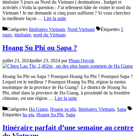
itinéraire 5 jours au Nord du Vietnam ( destinations , budget et
activités ) Voila la question : J’ai tellement hâte de visiter le nord du
Vietnam ! Je me demande si cinq jours suffisent ? Si vous cherchez
la meilleure façon …
Lire la suite
Catégories
Itinéraires Vietnam
,
Nord Vietnam
Étiquettes
5
jours
,
itinéraire
,
nord du Vietnam
Hoang Su Phi ou Sapa ?
juillet 23, 2024
juillet 23, 2024
par
Pham Quynh
Hoang Su Phi ou Sapa ? Pourquoi Hoang Su Phi ? Pourquoi Sapa ?
Lequel est le meilleur ? Pourquoi Hoang Su Phi, région la moins
touristique de la province de Ha Giang? Le district de Hoang Su
Phi, situé dans la province de Ha Giang, à proximité de la frontière
chinoise, est une région …
Lire la suite
Catégories
Ha Giang
,
Hoang su phi
,
Itinéraires Vietnam
,
Sapa
Étiquettes
ha gia
,
Hoang Su Phi
,
Sapa
Itinéraire parfait d’une semaine au centre
du Vietnam