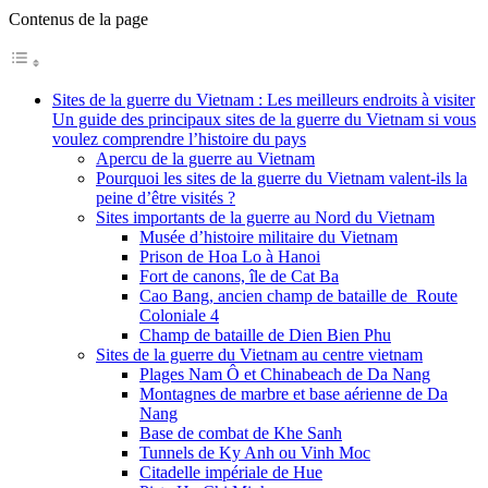
Contenus de la page
Sites de la guerre du Vietnam : Les meilleurs endroits à visiter
Un guide des principaux sites de la guerre du Vietnam si vous
voulez comprendre l’histoire du pays
Apercu de la guerre au Vietnam
Pourquoi les sites de la guerre du Vietnam valent-ils la
peine d’être visités ?
Sites importants de la guerre au Nord du Vietnam
Musée d’histoire militaire du Vietnam
Prison de Hoa Lo à Hanoi
Fort de canons, île de Cat Ba
Cao Bang, ancien champ de bataille de Route
Coloniale 4
Champ de bataille de Dien Bien Phu
Sites de la guerre du Vietnam au centre vietnam
Plages Nam Ô et Chinabeach de Da Nang
Montagnes de marbre et base aérienne de Da
Nang
Base de combat de Khe Sanh
Tunnels de Ky Anh ou Vinh Moc
Citadelle impériale de Hue