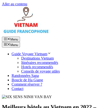
Aller au contenu
Menu
Menu
Guide Voyage Vietnam
Destinations Vietnam
Itinéraires recommendés
Hotels recommendés
Conseils de voyage utiles
Randonnées Sapa
Boucle de Ha Giang
Comment réserver ?
Contact
Meilleurs hôtels au Vietnam en 2022 –