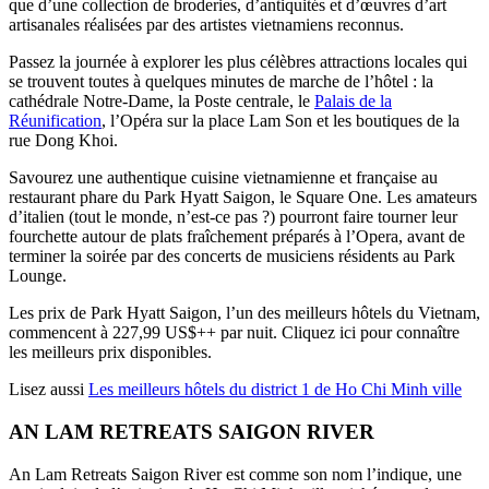
que d’une collection de broderies, d’antiquités et d’œuvres d’art
artisanales réalisées par des artistes vietnamiens reconnus.
Passez la journée à explorer les plus célèbres attractions locales qui
se trouvent toutes à quelques minutes de marche de l’hôtel : la
cathédrale Notre-Dame, la Poste centrale, le
Palais de la
Réunification
, l’Opéra sur la place Lam Son et les boutiques de la
rue Dong Khoi.
Savourez une authentique cuisine vietnamienne et française au
restaurant phare du Park Hyatt Saigon, le Square One. Les amateurs
d’italien (tout le monde, n’est-ce pas ?) pourront faire tourner leur
fourchette autour de plats fraîchement préparés à l’Opera, avant de
terminer la soirée par des concerts de musiciens résidents au Park
Lounge.
Les prix de Park Hyatt Saigon, l’un des meilleurs hôtels du Vietnam,
commencent à 227,99 US$++ par nuit. Cliquez ici pour connaître
les meilleurs prix disponibles.
Lisez aussi
Les meilleurs hôtels du district 1 de Ho Chi Minh ville
AN LAM RETREATS SAIGON RIVER
An Lam Retreats Saigon River est comme son nom l’indique, une