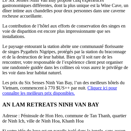
Le Six Senses Ninh Van Bay propose cinq expériences
gastronomiques différentes, dont la plus unique est la Wine Cave, un
dîner intime aux chandelles pour deux personnes dans une caverne
rocheuse accueillante.
La contribution de l’hôtel aux efforts de conservation des singes en
voie de disparition est encore plus impressionnante que ses
installations.
Le paysage entourant la station abrite une communauté florissante
de singes Pygathrix Nigripes, protégés par la station du braconnage
et de la destruction de leur habitat. Bien qu’il soit rare de les
rencontrer, votre responsable de l’expérience client peut organiser
une randonnée guidée dans les collines où vous aurez le privilège de
les voir dans leur habitat naturel.
Les prix du Six Senses Ninh Van Bay, l’un des meilleurs hôtels du
Vietnam, commencent à 770 $US++ par nuit.
Cliquez ici pour
connaître les meilleurs prix disponibles.
AN LAM RETREATS NINH VAN BAY
Adresse : Péninsule de Hon Heo, commune de Tan Thanh, quartier
de Ninh Ich, ville de Ninh Hoa, Khanh Hoa
Si votre idée du luxe est un paradis isolé dans la jungle, sans aucun