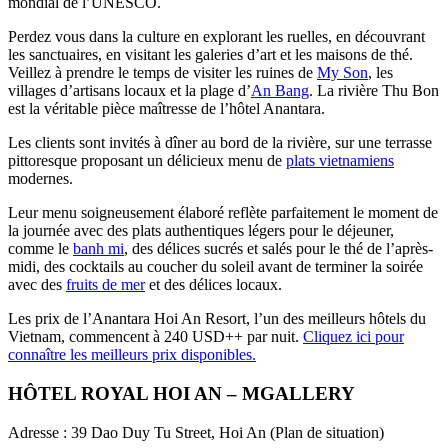
mondial de l’UNESCO.
Perdez vous dans la culture en explorant les ruelles, en découvrant
les sanctuaires, en visitant les galeries d’art et les maisons de thé.
Veillez à prendre le temps de visiter les ruines de
My Son
, les
villages d’artisans locaux et la plage d’
An Bang
. La rivière Thu Bon
est la véritable pièce maîtresse de l’hôtel Anantara.
Les clients sont invités à dîner au bord de la rivière, sur une terrasse
pittoresque proposant un délicieux menu de
plats vietnamiens
modernes.
Leur menu soigneusement élaboré reflète parfaitement le moment de
la journée avec des plats authentiques légers pour le déjeuner,
comme le
banh mi
, des délices sucrés et salés pour le thé de l’après-
midi, des cocktails au coucher du soleil avant de terminer la soirée
avec des
fruits de mer
et des délices locaux.
Les prix de l’Anantara Hoi An Resort, l’un des meilleurs hôtels du
Vietnam, commencent à 240 USD++ par nuit.
Cliquez ici pour
connaître les meilleurs prix disponibles.
HÔTEL ROYAL HOI AN – MGALLERY
Adresse : 39 Dao Duy Tu Street, Hoi An (Plan de situation)