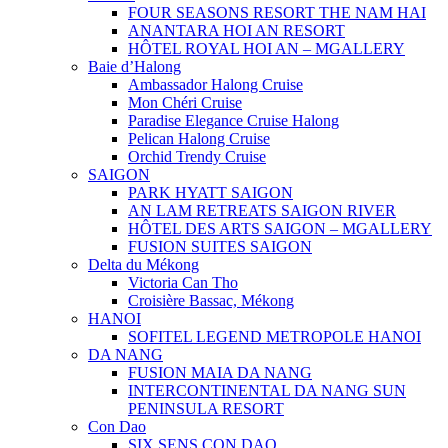
FOUR SEASONS RESORT THE NAM HAI
ANANTARA HOI AN RESORT
HÔTEL ROYAL HOI AN – MGALLERY
Baie d’Halong
Ambassador Halong Cruise
Mon Chéri Cruise
Paradise Elegance Cruise Halong
Pelican Halong Cruise
Orchid Trendy Cruise
SAIGON
PARK HYATT SAIGON
AN LAM RETREATS SAIGON RIVER
HÔTEL DES ARTS SAIGON – MGALLERY
FUSION SUITES SAIGON
Delta du Mékong
Victoria Can Tho
Croisière Bassac, Mékong
HANOI
SOFITEL LEGEND METROPOLE HANOI
DA NANG
FUSION MAIA DA NANG
INTERCONTINENTAL DA NANG SUN
PENINSULA RESORT
Con Dao
SIX SENS CON DAO