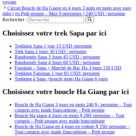
voyage
Circuit Boucle de Ha Giang en 4 jours 3 nuits en moto avec easy
rider ( en Petit groupe – Max 9 personnes ) 240 USD / personne
Rechercher :
Choisissez votre trek Sapa par ici
Trekking Sapa 1 jour 15 USD /personne
Trek Sapa 2 jours 30 USD / personne
Randonnée Sapa 3 Jours 45 USD / personne
Randonnée Sapa 4 Jours 60 USD / personne
Fansipan – Sapa + Marché de Bac Ha 3 jours 150 USD
Trekking Fansipan 1 jour 85 USD/ personne
Trekking à Sapa +boucle moto Ha Giang 6 jours
Choisissez votre boucle Ha Giang par ici
Boucle de Ha Giang 3 jours en moto 240 $ / personne – Tout
compris avec guide francophone – Petit groupe
Boucle Ha giang 4 Jours en moto $ 290/ personne – Tout
compris – Petit groupe avec guide francophone
Boucle de Ha Giang en 4 jours en voiture $ 350/ personne –
Tout compris avec guide francophone – Petit groupe