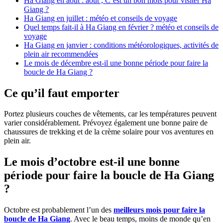
Ha Giang en août : août , C’est un bon mois pour visiter Ha
Giang ?
Ha Giang en juillet : météo et conseils de voyage
Quel temps fait-il à Ha Giang en février ? météo et conseils de
voyage
Ha Giang en janvier : conditions météorologiques, activités de
plein air recommendées
Le mois de décembre est-il une bonne période pour faire la
boucle de Ha Giang ?
Ce qu’il faut emporter
Portez plusieurs couches de vêtements, car les températures peuvent
varier considérablement. Prévoyez également une bonne paire de
chaussures de trekking et de la crème solaire pour vos aventures en
plein air.
Le mois d’octobre est-il une bonne
période pour faire la boucle de Ha Giang
?
Octobre est probablement l’un des
meilleurs mois pour faire la
boucle de Ha Giang
. Avec le beau temps, moins de monde qu’en