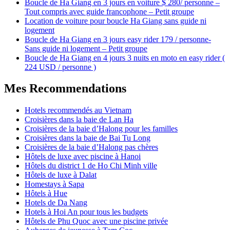
Boucle de Ha Giang en 3 jours en voiture $ 280/ personne –
Tout compris avec guide francophone – Petit groupe
Location de voiture pour boucle Ha Giang sans guide ni
logement
Boucle de Ha Giang en 3 jours easy rider 179 / personne-
Sans guide ni logement – Petit groupe
Boucle de Ha Giang en 4 jours 3 nuits en moto en easy rider (
224 USD / personne )
Mes Recommendations
Hotels recommendés au Vietnam
Croisières dans la baie de Lan Ha
Croisières de la baie d’Halong pour les familles
Croisières dans la baie de Bai Tu Long
Croisières de la baie d’Halong pas chères
Hôtels de luxe avec piscine à Hanoi
Hôtels du district 1 de Ho Chi Minh ville
Hôtels de luxe à Dalat
Homestays à Sapa
Hôtels à Hue
Hotels de Da Nang
Hotels à Hoi An pour tous les budgets
Hôtels de Phu Quoc avec une piscine privée