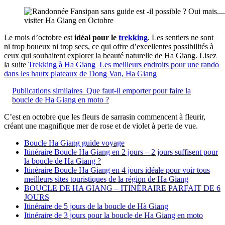
visiter Ha Giang en Octobre
Le mois d’octobre est
idéal pour le
trekking
. Les sentiers ne sont
ni trop boueux ni trop secs, ce qui offre d’excellentes possibilités à
ceux qui souhaitent explorer la beauté naturelle de Ha Giang. Lisez
la suite
Trekking à Ha Giang Les meilleurs endroits pour une rando
dans les hautx plateaux de Dong Van, Ha Giang
Publications similaires
Que faut-il emporter pour faire la
boucle de Ha Giang en moto ?
C’est en octobre que les fleurs de sarrasin commencent à fleurir,
créant une magnifique mer de rose et de violet à perte de vue.
Boucle Ha Giang guide voyage
Itinéraire Boucle Ha Giang en 2 jours – 2 jours suffisent pour
la boucle de Ha Giang ?
Itinéraire Boucle Ha Giang en 4 jours idéale pour voir tous
meilleurs sites touristiques de la région de Ha Giang
BOUCLE DE HA GIANG – ITINÉRAIRE PARFAIT DE 6
JOURS
Itinéraire de 5 jours de la boucle de Hà Giang
Itinéraire de 3 jours pour la boucle de Ha Giang en moto