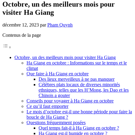
Octobre, un des meilleurs mois pour
visiter Ha Giang
décembre 12, 2023
par
Pham Quynh
Contenus de la page
Octobre, un des meilleurs mois pour visiter Ha Giang
Ha Giang en octobre : Informations sur le temps et le
climat
Que faire à Ha Giang en octobre
Des lieux merveilleux à ne pas manquer
Célèbres plats locaux de diverses minorités
ethniques, telles que les H’Mong, les Dao et les
Chinois a gouter
Conseils pour voyager à Ha Giang en octobre
Ce qu’il faut emporter
Le mois d’octobre est-il une bonne période pour faire la
boucle de Ha Giang ?
Questions fréquemment posées
Quel temps fait-il à Ha Giang en octobre ?
Ha Giang est-il humide en octobre ?