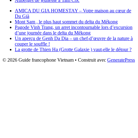
Auberges de jeunesse à Tam Coc
AMICA DU GIA HOMESTAY – Votre maison au cœur de
Du Già
Mont Sam , le plus haut sommet du delta du Mékong
Pagode Vinh Trang, un arret incontournable lors d’excursion
d’une journée dans le delta du Mékong
Un aperçu de Genh Da Dia – un chef-d’œuvre de la nature à
couper le souffle !
La grotte de Thien Ha (Grotte Galaxie ) vaut-elle le détour ?
© 2026 Guide francophone Vietnam
• Construit avec
GeneratePress