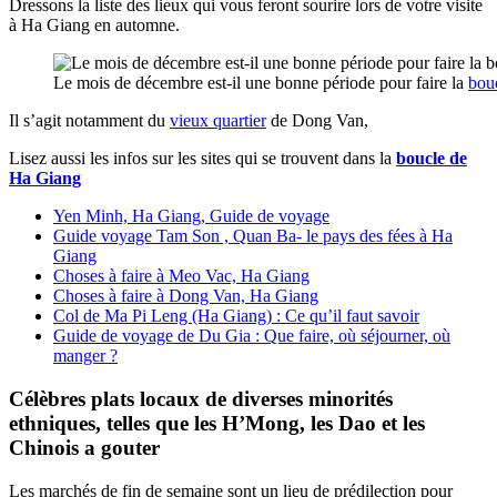
Dressons la liste des lieux qui vous feront sourire lors de votre visite
à Ha Giang en automne.
Le mois de décembre est-il une bonne période pour faire la
bou
Il s’agit notamment du
vieux quartier
de Dong Van,
Lisez aussi les infos sur les sites qui se trouvent dans la
boucle de
Ha Giang
Yen Minh, Ha Giang, Guide de voyage
Guide voyage Tam Son , Quan Ba- le pays des fées à Ha
Giang
Choses à faire à Meo Vac, Ha Giang
Choses à faire à Dong Van, Ha Giang
Col de Ma Pi Leng (Ha Giang) : Ce qu’il faut savoir
Guide de voyage de Du Gia : Que faire, où séjourner, où
manger ?
Célèbres plats locaux de diverses minorités
ethniques, telles que les H’Mong, les Dao et les
Chinois a gouter
Les marchés de fin de semaine sont un lieu de prédilection pour