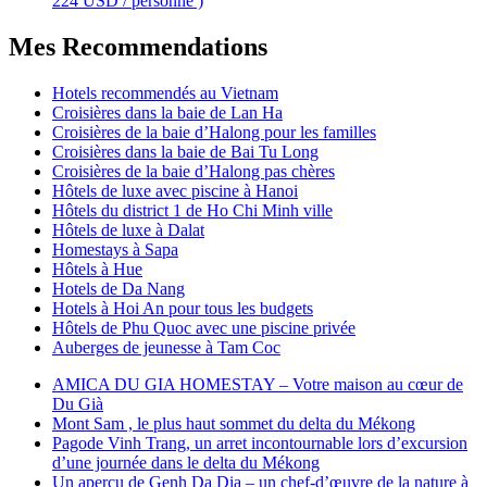
224 USD / personne )
Mes Recommendations
Hotels recommendés au Vietnam
Croisières dans la baie de Lan Ha
Croisières de la baie d’Halong pour les familles
Croisières dans la baie de Bai Tu Long
Croisières de la baie d’Halong pas chères
Hôtels de luxe avec piscine à Hanoi
Hôtels du district 1 de Ho Chi Minh ville
Hôtels de luxe à Dalat
Homestays à Sapa
Hôtels à Hue
Hotels de Da Nang
Hotels à Hoi An pour tous les budgets
Hôtels de Phu Quoc avec une piscine privée
Auberges de jeunesse à Tam Coc
AMICA DU GIA HOMESTAY – Votre maison au cœur de
Du Già
Mont Sam , le plus haut sommet du delta du Mékong
Pagode Vinh Trang, un arret incontournable lors d’excursion
d’une journée dans le delta du Mékong
Un aperçu de Genh Da Dia – un chef-d’œuvre de la nature à