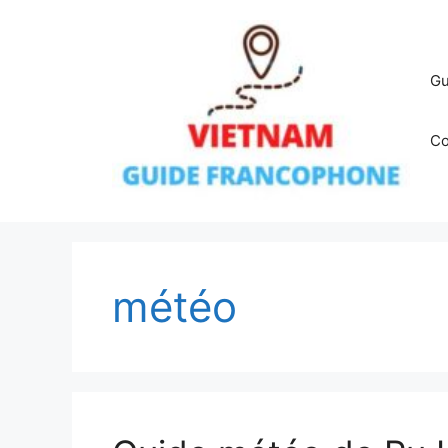
Aller
au
contenu
Gu
Co
météo