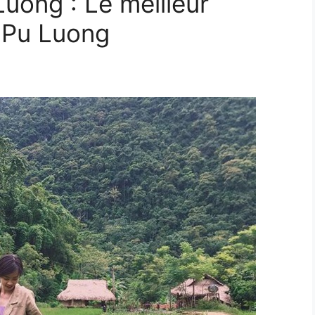
uong : Le meilleur
 Pu Luong