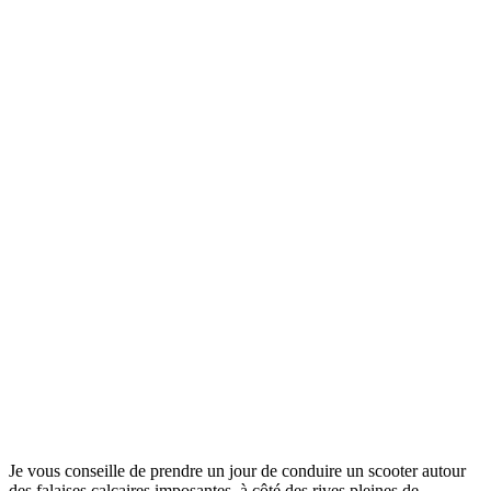
Je vous conseille de prendre un jour de conduire un scooter autour
des falaises calcaires imposantes, à côté des rives pleines de