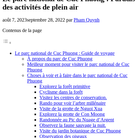
des activités de plein air
août 7, 2023
septembre 28, 2022
par
Pham Quynh
Contenus de la page
Le parc national de Cuc Phuong : Guide de voyage
À propos du parc de Cuc Phuong
Meilleur moment pour visiter le parc national de Cuc
Phuong
Choses à voir et à faire dans le parc national de Cuc
Phuong
Explorez la forêt primitive
Cyclisme dans la forêt
Visitez les centres de conservation.
Rando pour voir l’arbre millénaire
Visite de la grotte de Nguoi Xua
Explorez la grotte de Con Moong
Randonnée au Pic du Nuage d’Argent
Observez la faune sauvage la nuit.
Visite du jardin botanique de Cuc Phuong
Observation des oiseaux