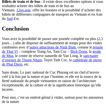
Billets de train et de bus
: il existe deux excellentes options si vous
souhaitez acheter des billets de train et de bus au
Vietnam.
12go.asia
offre les horaires et la possibilité d’acheter des
billets de différentes compagnies de transport au Vietnam et en Asie
du
Sud
-Est.
Conclusion
Vous avez la possibilité de passer une journée complète ou plus (2,3
jours…) afin de disposer de suffisamment de temps pour des visites
combinées avec d’
autres attractions de Ninh Binh
, comme le
temple
de Thai Vi
– complexe Trang An, Tam Coc –
Bich Dong
, la
grotte
de Mua
, le centre de réserve naturelle de Van Long, le
sanctuaire
d’oiseaux de Thung Nham,
Tuyet Tinh Coc, la
cathédrale de pierre
de Phat Diem
, etc.
Sans doute, Le parc national de Cuc Phuong est un chef-d’œuvre
créé à la fois par la nature et par l’homme, et elle est la source de la
fierté nationale du peuple vietnamien en raison de l’architecture
exceptionnelle, de la culture et de la signification historique qu’elle
incarne.
Pour moi, c’est un endroit génial à visiter, surtout pour les amoureux
de la nature