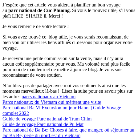
J’espére que cet article vous aidera à planifier un bon voyage
au
parc national de Cuc Phuong
. Si vous le trouvez utile, s’il vous
plaît LIKE, SHARE il. Merci !
Je vous remercie de votre lecture !
Si vous avez trouvé ce blog utile, je vous serais reconnaissant de
bien vouloir utiliser les liens affiliés ci-dessous pour organiser votre
voyage.
Je recevrai une petite commission sur la vente, mais il n’y aura
aucun coût supplémentaire pour vous. Ma volonté rend plus facile
pour moi de maintenir et de mettre à jour ce blog. Je vous suis
reconnaissant de votre soutien.
N’oubliez pas de partager avec moi vos sentiments ainsi que les
moments merveilleux là-bas ! Lisez la suite pour en savoir plus sur
les autres
parcs nationaux au Vietnam
Parcs nationaux du Vietnam qui méritent une visite
Parc national Ba Vi Excursion un jour Hanoi | Guide Voyage
complet 2022
Guide de voyage Parc national de Tram Chim
Guide de voyage Parc national de Pu Mat
Parc national de Ba Be: Choses à faire, que manger, où séjourner au
lac Ba Be, perle du nord-est du Vietnam