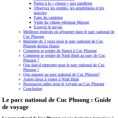
Partez à la « chasse » aux papillons
Observez les reptiles, les amphibiens et les
insectes
Faire du camping
Visite du village ethnique Muong
Essayez le kayak
Meilleurs endroits où séjourner dans le parc national de
Cuc Phuong
Itinéraire de 2 jours pour le parc national de Cuc
Phuong depuis Hanoi
Comment se rendre de Hanoi à Cuc Phuong
Comment se rendre de Ninh Binh au parc de Cuc
Phuong ?
Que faut-il emporter pour le parc national de Cuc
Phuong ?
Que manger au parc national de Cuc Phuong?
Autres lieux à visiter à Ninh Binh
Ressources utiles pour le voyage au Cuc Phuong
Conclusion
Le parc national de Cuc Phuong : Guide
de voyage