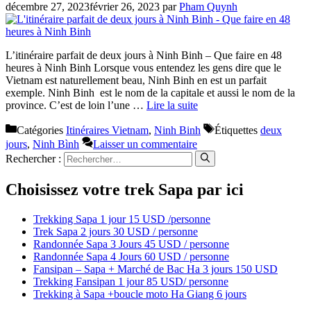
décembre 27, 2023
février 26, 2023
par
Pham Quynh
L’itinéraire parfait de deux jours à Ninh Binh – Que faire en 48
heures à Ninh Binh Lorsque vous entendez les gens dire que le
Vietnam est naturellement beau, Ninh Binh en est un parfait
exemple. Ninh Binh est le nom de la capitale et aussi le nom de la
province. C’est de loin l’une …
Lire la suite
Catégories
Itinéraires Vietnam
,
Ninh Binh
Étiquettes
deux
jours
,
Ninh Bình
Laisser un commentaire
Rechercher :
Choisissez votre trek Sapa par ici
Trekking Sapa 1 jour 15 USD /personne
Trek Sapa 2 jours 30 USD / personne
Randonnée Sapa 3 Jours 45 USD / personne
Randonnée Sapa 4 Jours 60 USD / personne
Fansipan – Sapa + Marché de Bac Ha 3 jours 150 USD
Trekking Fansipan 1 jour 85 USD/ personne
Trekking à Sapa +boucle moto Ha Giang 6 jours