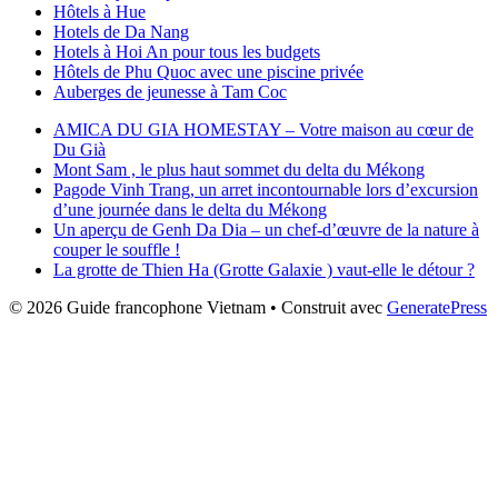
Hôtels à Hue
Hotels de Da Nang
Hotels à Hoi An pour tous les budgets
Hôtels de Phu Quoc avec une piscine privée
Auberges de jeunesse à Tam Coc
AMICA DU GIA HOMESTAY – Votre maison au cœur de
Du Già
Mont Sam , le plus haut sommet du delta du Mékong
Pagode Vinh Trang, un arret incontournable lors d’excursion
d’une journée dans le delta du Mékong
Un aperçu de Genh Da Dia – un chef-d’œuvre de la nature à
couper le souffle !
La grotte de Thien Ha (Grotte Galaxie ) vaut-elle le détour ?
© 2026 Guide francophone Vietnam
• Construit avec
GeneratePress