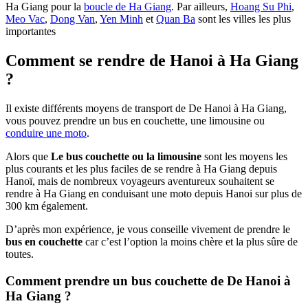
Ha Giang pour la
boucle de Ha Giang
. Par ailleurs,
Hoang Su Phi
,
Meo Vac
,
Dong Van
,
Yen Minh
et
Quan Ba
sont les villes les plus
importantes
Comment se rendre de Hanoi à Ha Giang
?
Il existe différents moyens de transport de De Hanoi à Ha Giang,
vous pouvez prendre un bus en couchette, une limousine ou
conduire une moto
.
Alors que
Le bus couchette ou la limousine
sont les moyens les
plus courants et les plus faciles de se rendre à Ha Giang depuis
Hanoï, mais de nombreux voyageurs aventureux souhaitent se
rendre à Ha Giang en conduisant une moto depuis Hanoi sur plus de
300 km également.
D’après mon expérience, je vous conseille vivement de prendre le
bus en couchette
car c’est l’option la moins chère et la plus sûre de
toutes.
Comment prendre un bus couchette de De Hanoi à
Ha Giang ?