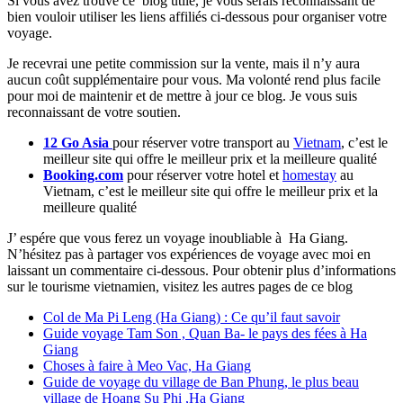
Si vous avez trouvé ce blog utile, je vous serais reconnaissant de
bien vouloir utiliser les liens affiliés ci-dessous pour organiser votre
voyage.
Je recevrai une petite commission sur la vente, mais il n’y aura
aucun coût supplémentaire pour vous. Ma volonté rend plus facile
pour moi de maintenir et de mettre à jour ce blog. Je vous suis
reconnaissant de votre soutien.
12 Go Asia
pour réserver votre transport au
Vietnam
, c’est le
meilleur site qui offre le meilleur prix et la meilleure qualité
Booking.com
pour réserver votre hotel et
homestay
au
Vietnam, c’est le meilleur site qui offre le meilleur prix et la
meilleure qualité
J’ espére que vous ferez un voyage inoubliable à Ha Giang.
N’hésitez pas à partager vos expériences de voyage avec moi en
laissant un commentaire ci-dessous. Pour obtenir plus d’informations
sur le tourisme vietnamien, visitez les autres pages de ce blog
Col de Ma Pi Leng (Ha Giang) : Ce qu’il faut savoir
Guide voyage Tam Son , Quan Ba- le pays des fées à Ha
Giang
Choses à faire à Meo Vac, Ha Giang
Guide de voyage du village de Ban Phung, le plus beau
village de Hoang Su Phi ,Ha Giang