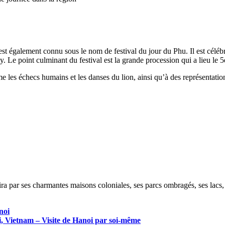
st également connu sous le nom de festival du jour du Phu. Il est céléb
. Le point culminant du festival est la grande procession qui a lieu le 5e
les échecs humains et les danses du lion, ainsi qu’à des représentations
ira par ses charmantes maisons coloniales, ses parcs ombragés, ses lacs, le
noi
oi, Vietnam – Visite de Hanoi par soi-même