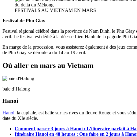
FESTIVALS AU VIETNAM EN MARS
Festival de Phu Giay
Festival régional célébré dans la province de Nam Dinh, le Phu Giay e
avril. Le festival est dédié à la déesse Lieu Hanh de la pagode Phi Giay
En marge de la procession, vous assisterez également à des jeux comme 
de Phu Giay se déroulera du 14 au 19 avril.
Où aller en mars au Vietnam
baie d’Halong
Hanoi
Hanoi
, la capitale, est bâtie sur les rives du fleuve Rouge et vous sédu
date du XIe siècle.
Comment passer 3 jours à Hanoi : L’itinéraire parfait à Ha
Itinéraire Hanoi en 48 heures : Que faire en 2 jours à Han