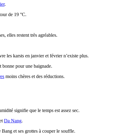
ier
.
utour de 19 °C.
s, elles restent très agréables.
e les karsts en janvier et février n’existe plus.
est bonne pour une baignade.
res
moins chères et des réductions.
idité signifie que le temps est assez sec.
et
Da Nang
.
 Bang et ses grottes à couper le souffle.