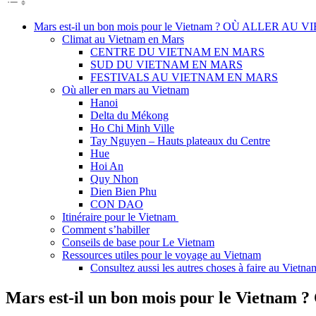
Mars est-il un bon mois pour le Vietnam ? OÙ ALLER A
Climat au Vietnam en Mars
CENTRE DU VIETNAM EN MARS
SUD DU VIETNAM EN MARS
FESTIVALS AU VIETNAM EN MARS
Où aller en mars au Vietnam
Hanoi
Delta du Mékong
Ho Chi Minh Ville
Tay Nguyen – Hauts plateaux du Centre
Hue
Hoi An
Quy Nhon
Dien Bien Phu
CON DAO
Itinéraire pour le Vietnam
Comment s’habiller
Conseils de base pour Le Vietnam
Ressources utiles pour le voyage au Vietnam
Consultez aussi les autres choses à faire au Vietna
Mars est-il un bon mois pour le Viet