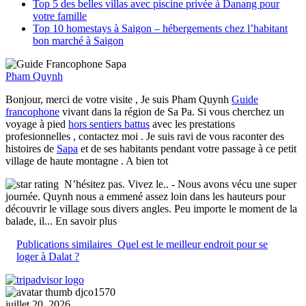
Top 5 des belles villas avec piscine privée à Danang pour
votre famille
Top 10 homestays à Saigon – hébergements chez l’habitant
bon marché à Saigon
Pham Quynh
Bonjour, merci de votre visite , Je suis Pham Quynh
Guide
francophone
vivant dans la région de Sa Pa. Si vous cherchez un
voyage à pied
hors sentiers battus
avec les prestations
profesionnelles , contactez moi . Je suis ravi de vous raconter des
histoires de
Sapa
et de ses habitants pendant votre passage à ce petit
village de haute montagne . A bien tot
N’hésitez pas. Vivez le..
- Nous avons vécu une super
journée. Quynh nous a emmené assez loin dans les hauteurs pour
découvrir le village sous divers angles. Peu importe le moment de la
balade, il
... En savoir plus
Publications similaires
Quel est le meilleur endroit pour se
loger à Dalat ?
djco1570
juillet 20, 2026