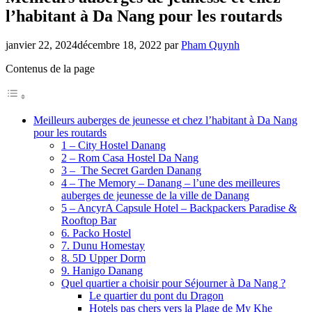
l’habitant à Da Nang pour les routards
janvier 22, 2024
décembre 18, 2022
par
Pham Quynh
Contenus de la page
Meilleurs auberges de jeunesse et chez l’habitant à Da Nang
pour les routards
1 – City Hostel Danang
2 – Rom Casa Hostel Da Nang
3 – The Secret Garden Danang
4 – The Memory – Danang – l’une des meilleures
auberges de jeunesse de la ville de Danang
5 – AncyrA Capsule Hotel – Backpackers Paradise &
Rooftop Bar
6. Packo Hostel
7. Dunu Homestay
8. 5D Upper Dorm
9. Hanigo Danang
Quel quartier a choisir pour Séjourner à Da Nang ?
Le quartier du pont du Dragon
Hotels pas chers vers la Plage de My Khe