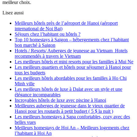
meilleur choix.
Lisez aussi
Meilleurs hôtels près de l’aéroport de Hanoi (aéroport
international de Noi Bai)
Séjours chez l’habitant ou hôtels ?
Top 10 homestays à Saigon – hébergements chez l’habitant
bon marché à Saigon
Hotels / Resorts/ Auberges de jeunesse au Vietnam Hotels
recommendés à travers le Vietnam
Les meilleurs hôtels et mini resorts pour les familles à Mui Ne
Les meilleurs quartiers et hôtels pour séjourner à Hanoi pour
tous les budgets
Les meilleurs hôtels abordables pour les familles à Ho Chi
Minh ville
Les meilleurs hôtels de luxe à Dalat avec un style et une
élégance incomparables
Incroyables hôtels de luxe avec piscine à Hanoi
Meilleures auberges de jeunesse dans le vieux quartier de
Hanoi pour les routards à petit budget ( 5 $ la nuit )
Les meilleurs homestays à Sapa confortables, cozy avec des
belles vues
Meilleurs homestays de Hoi An – Meilleurs logements chez
l’habitant à Hoi An