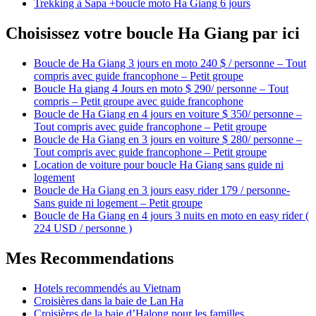
Trekking à Sapa +boucle moto Ha Giang 6 jours
Choisissez votre boucle Ha Giang par ici
Boucle de Ha Giang 3 jours en moto 240 $ / personne – Tout
compris avec guide francophone – Petit groupe
Boucle Ha giang 4 Jours en moto $ 290/ personne – Tout
compris – Petit groupe avec guide francophone
Boucle de Ha Giang en 4 jours en voiture $ 350/ personne –
Tout compris avec guide francophone – Petit groupe
Boucle de Ha Giang en 3 jours en voiture $ 280/ personne –
Tout compris avec guide francophone – Petit groupe
Location de voiture pour boucle Ha Giang sans guide ni
logement
Boucle de Ha Giang en 3 jours easy rider 179 / personne-
Sans guide ni logement – Petit groupe
Boucle de Ha Giang en 4 jours 3 nuits en moto en easy rider (
224 USD / personne )
Mes Recommendations
Hotels recommendés au Vietnam
Croisières dans la baie de Lan Ha
Croisières de la baie d’Halong pour les familles