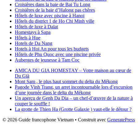
Croisières dans la baie de Bai Tu Long
Croisières de la baie d’Halong pas chères
Hôtels de luxe avec piscine à Hanoi
Hôtels du district 1 de Ho Chi Minh ville
Hôtels de luxe à Dalat
Homestays à Sapa
Hôtels à Hue
Hotels de Da Nang
Hotels à Hoi An pour tous les budgets
Hôtels de Phu Quoc avec une piscine privée
Auberges de jeunesse à Tam Coc
AMICA DU GIA HOMESTAY – Votre maison au cœur de
Du Già
Mont Sam , le plus haut sommet du delta du Mékong
Pagode Vinh Trang, un arret incontournable lors d’excursion
d’une journée dans le delta du Mékong
Un aperçu de Genh Da Dia – un chef-d’œuvre de la nature à
couper le souffle !
La grotte de Thien Ha (Grotte Galaxie ) vaut-elle le détour ?
© 2026 Guide francophone Vietnam
• Construit avec
GeneratePress