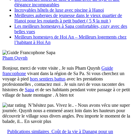
élégance incomparables
Incroyables hôtels de luxe avec piscine à Hanoi
Meilleures auberges de jeunesse dans le vieux quartier de
Hanoi pour les routards à petit budget ( 5 $ la nuit )
Les meilleurs homestays à Sapa confortables, cozy avec des
belles vues
Meilleurs homestays de Hoi An – Meilleurs logements chez
l’habitant à Hoi An
Pham Quynh
Bonjour, merci de votre visite , Je suis Pham Quynh
Guide
francophone
vivant dans la région de Sa Pa. Si vous cherchez un
voyage à pied
hors sentiers battus
avec les prestations
profesionnelles , contactez moi . Je suis ravi de vous raconter des
histoires de
Sapa
et de ses habitants pendant votre passage à ce petit
village de haute montagne . A bien tot
N’hésitez pas. Vivez le..
- Nous avons vécu une super
journée. Quynh nous a emmené assez loin dans les hauteurs pour
découvrir le village sous divers angles. Peu importe le moment de la
balade, il
... En savoir plus
Publications similaires
Coût de la vie à Danang pour un