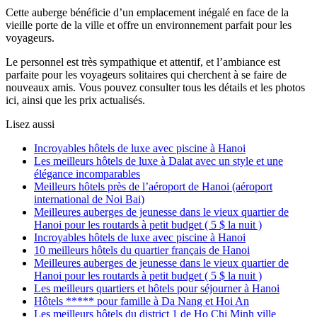
Cette auberge bénéficie d’un emplacement inégalé en face de la
vieille porte de la ville et offre un environnement parfait pour les
voyageurs.
Le personnel est très sympathique et attentif, et l’ambiance est
parfaite pour les voyageurs solitaires qui cherchent à se faire de
nouveaux amis. Vous pouvez consulter tous les détails et les photos
ici, ainsi que les prix actualisés.
Lisez aussi
Incroyables hôtels de luxe avec piscine à Hanoi
Les meilleurs hôtels de luxe à Dalat avec un style et une
élégance incomparables
Meilleurs hôtels près de l’aéroport de Hanoi (aéroport
international de Noi Bai)
Meilleures auberges de jeunesse dans le vieux quartier de
Hanoi pour les routards à petit budget ( 5 $ la nuit )
Incroyables hôtels de luxe avec piscine à Hanoi
10 meilleurs hôtels du quartier français de Hanoi
Meilleures auberges de jeunesse dans le vieux quartier de
Hanoi pour les routards à petit budget ( 5 $ la nuit )
Les meilleurs quartiers et hôtels pour séjourner à Hanoi
Hôtels ***** pour famille à Da Nang et Hoi An
Les meilleurs hôtels du district 1 de Ho Chi Minh ville