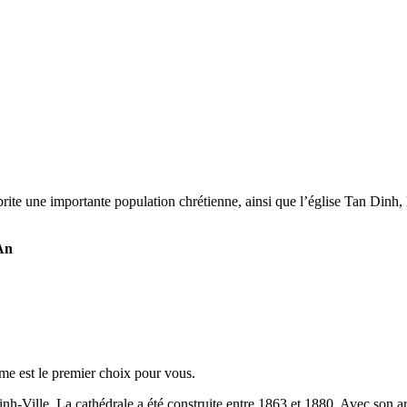
abrite une importante population chrétienne, ainsi que l’église Tan Dinh,
 An
ame est le premier choix pour vous.
inh-Ville. La cathédrale a été construite entre 1863 et 1880. Avec son 