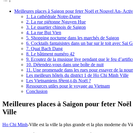
Meilleures places à Saigon pour feter Noël et Nouvel An- Acti
1. La cathédrale Notre-Dame
2. La rue piétonne Nguyen Hue
3. Le quartier chinois de Saigon
4. La rue Bui Vien
5. Shopping nocturne dans les marchés de Saigon
6. Cocktails fantaisistes dans un bar sur le toit avec S
7. Quai Bach Dang
8. Le bâtiment numéro 42
9. Ecoutez de la musique live pendant que le feu d’artifice
10. Détendez-vous dans une boîte de nuit
11. Une promenade dans les rues pour essayer de la nourr
Les meilleurs hôtels du district 1 de Ho Chi Minh Ville
Les Vietnamiens fêtent-t-ils Noël ?
Ressources utiles pour le voyage au Vietnam
Conclusion
Meilleures places à Saigon pour feter Noël
Ville
Ho Chi Minh
-Ville est la ville la plus grande et la plus moderne du