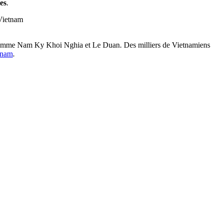
tes
.
 Vietnam
es comme Nam Ky Khoi Nghia et Le Duan. Des milliers de Vietnamiens
tnam
.