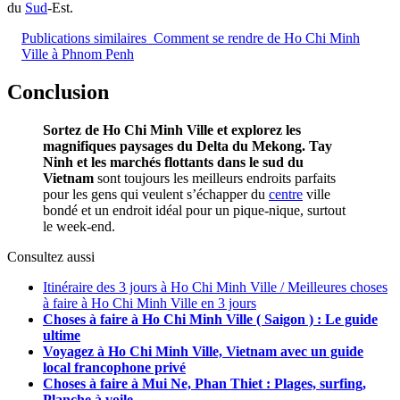
du
Sud
-Est.
Publications similaires
Comment se rendre de Ho Chi Minh
Ville à Phnom Penh
Conclusion
Sortez de Ho Chi Minh Ville et explorez les
magnifiques paysages du Delta du Mekong. Tay
Ninh et les marchés flottants dans le sud du
Vietnam
sont toujours les meilleurs endroits parfaits
pour les gens qui veulent s’échapper du
centre
ville
bondé et un endroit idéal pour un pique-nique, surtout
le week-end.
Consultez aussi
Itinéraire des 3 jours à Ho Chi Minh Ville / Meilleures choses
à faire à Ho Chi Minh Ville en 3 jours
Choses à faire à Ho Chi Minh Ville ( Saigon ) : Le guide
ultime
Voyagez à Ho Chi Minh Ville, Vietnam avec un guide
local francophone privé
Choses à faire à Mui Ne, Phan Thiet : Plages, surfing,
Planche à voile