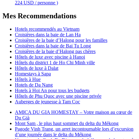
224 USD / personne )
Mes Recommendations
Hotels recommendés au Vietnam
Croisières dans la baie de Lan Ha
Croisières de la baie d’Halong pour les familles
Croisières dans la baie de Bai Tu Long
Croisières de la baie d’Halong pas chères
Hôtels de luxe avec piscine à Hanoi
Hôtels du district 1 de Ho Chi Minh ville
Hôtels de luxe à Dalat
Homestays à Sapa
Hôtels à Hue
Hotels de Da Nang
Hotels à Hoi An pour tous les budgets
Hôtels de Phu Quoc avec une piscine privée
Auberges de jeunesse à Tam Coc
AMICA DU GIA HOMESTAY – Votre maison au cœur de
Du Già
Mont Sam , le plus haut sommet du delta du Mékong
Pagode Vinh Trang, un arret incontournable lors d’excursion
d’une journée dans le delta du Mékong