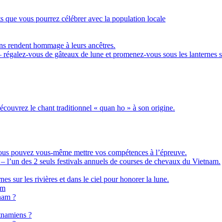
nts que vous pourrez célébrer avec la population locale
ens rendent hommage à leurs ancêtres.
– régalez-vous de gâteaux de lune et promenez-vous sous les lanternes 
écouvrez le chant traditionnel « quan ho » à son origine.
ù vous pouvez vous-même mettre vos compétences à l’épreuve.
 – l’un des 2 seuls festivals annuels de courses de chevaux du Vietnam.
 sur les rivières et dans le ciel pour honorer la lune.
am
nam ?
etnamiens ?