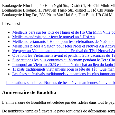
Boulangerie Nhu Lan, 50 Ham Nghi Str., District 1, Hô Chi Minh-Vil
Boulangerie Brodard, 11 Nguyen Thiep Str., district 1, Hô Chi Minh-V
Boulangerie King Do, 288 Pham Van Hai Str., Tan Binh, Hô Chi Min
Lisez aussi
Meilleurs bars sur les toits de Hanoi et de Ho Chi Minh Ville p
Meilleurs endroits pour feter le nouvel an à Hoi An
Meilleurs restaurants à Hanoi pour les célébrations de Noël et
Meilleures places à Saigon pour feter Noël et Nouvel An Activ
Voyager au Vietnam au moment du Festival du Têt ( Nouvel An
Que font les Vietnamiens avant et pendant leurs vacances du Tê
Superstitions les plus courantes au Vietnam pendant le Tet : Ch
Pourquoi au Vietnam 2023 est l’année du chat au lieu du lapin 
11 plats traditionnels vietnamiens pour la fête du Têt : Que ma
Les fetes et festivals traditionnels vietnamiens les plus importa
Publications similaires
Normes de beauté vietnamiennes à travers les
Anniversaire de Bouddha
L’anniversaire de Bouddha est célébré par des fidèles dans tout le pays
De nombreux temples à travers le pays sont ornés de décorations sompt