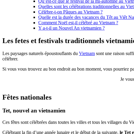
Qu’est-ce que le festival de la mi-automne au Viet
Quelles sont les célébrations traditionnelles au Vi
Célèbre-t-on Pâques au Vietnam ?
Quelle est la durée des vacances du Têt au Viêt N
Comment Noël est-il célébré au Vietnam ?
Y a-t-il un Nouvel An vietnamien ?
Les fetes et festivals traditionnels vietna
Les paysages naturels époustouflants du
Vietnam
sont une raison suffi
célébrer.
Si vous vous trouvez au bon endroit au bon moment, vous pourriez part
Je vous
Fêtes nationales
Tet, nouvel an vietnamien
Ces fêtes sont célébrées dans toutes les villes et tous les villages du 
Célébrant la fin d’une année lunaire et le début de la suivante,
le Tet 