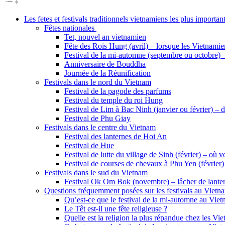
Les fetes et festivals traditionnels vietnamiens les plus importa
Fêtes nationales
Tet, nouvel an vietnamien
Fête des Rois Hung (avril) – lorsque les Vietnami
Festival de la mi-automne (septembre ou octobre) 
Anniversaire de Bouddha
Journée de la Réunification
Festivals dans le nord du Vietnam
Festival de la pagode des parfums
Festival du temple du roi Hung
Festival de Lim à Bac Ninh (janvier ou février) – d
Festival de Phu Giay
Festivals dans le centre du Vietnam
Festival des lanternes de Hoi An
Festival de Hue
Festival de lutte du village de Sinh (février) – o
Festival de courses de chevaux à Phu Yen (février)
Festivals dans le sud du Vietnam
Festival Ok Om Bok (novembre) – lâcher de lanternes
Questions fréquemment posées sur les festivals au Vietn
Qu’est-ce que le festival de la mi-automne au Viet
Le Têt est-il une fête religieuse ?
Quelle est la religion la plus répandue chez les Vi