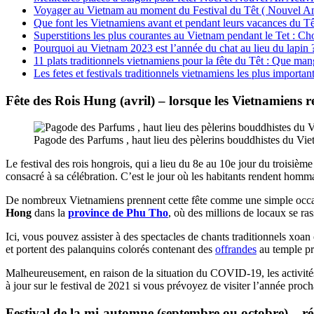
Voyager au Vietnam au moment du Festival du Têt ( Nouvel An
Que font les Vietnamiens avant et pendant leurs vacances du Tê
Superstitions les plus courantes au Vietnam pendant le Tet : Ch
Pourquoi au Vietnam 2023 est l’année du chat au lieu du lapin 
11 plats traditionnels vietnamiens pour la fête du Têt : Que ma
Les fetes et festivals traditionnels vietnamiens les plus importa
Fête des Rois Hung (avril) – lorsque les Vietnamiens 
Pagode des Parfums , haut lieu des pèlerins bouddhistes du Vi
Le festival des rois hongrois, qui a lieu du 8e au 10e jour du troisième
consacré à sa célébration. C’est le jour où les habitants rendent hom
De nombreux Vietnamiens prennent cette fête comme une simple occasion
Hong
dans la
province de Phu Tho
, où des millions de locaux se ra
Ici, vous pouvez assister à des spectacles de chants traditionnels xoan
et portent des palanquins colorés contenant des
offrandes
au temple pr
Malheureusement, en raison de la situation du COVID-19, les activités
à jour sur le festival de 2021 si vous prévoyez de visiter l’année proch
Festival de la mi-automne (septembre ou octobre) – ré