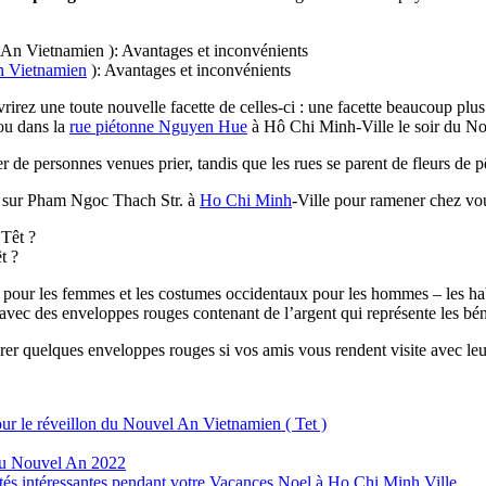
 Vietnamien
): Avantages et inconvénients
irez une toute nouvelle facette de celles-ci : une facette beaucoup plus
u dans la
rue piétonne Nguyen Hue
à Hô Chi Minh-Ville le soir du Nou
r de personnes venues prier, tandis que les rues se parent de fleurs de pê
s sur Pham Ngoc Thach Str. à
Ho Chi Minh
-Ville pour ramener chez vou
t ?
l pour les femmes et les costumes occidentaux pour les hommes – les ha
avec des enveloppes rouges contenant de l’argent qui représente les bén
rer quelques enveloppes rouges si vos amis vous rendent visite avec leu
our le réveillon du Nouvel An Vietnamien ( Tet )
 du Nouvel An 2022
ités intéressantes pendant votre Vacances Noel à Ho Chi Minh Ville