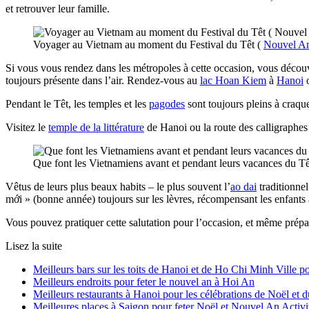
et retrouver leur famille.
Voyager au Vietnam au moment du Festival du Têt (
Nouvel An
Si vous vous rendez dans les métropoles à cette occasion, vous découvr
toujours présente dans l’air. Rendez-vous au
lac Hoan Kiem
à
Hanoi
o
Pendant le Têt, les temples et les
pagodes
sont toujours pleins à craque
Visitez le
temple de la littérature
de Hanoi ou la route des calligraphe
Que font les Vietnamiens avant et pendant leurs vacances du Tê
Vêtus de leurs plus beaux habits – le plus souvent l’
ao dai
traditionne
mới » (bonne année) toujours sur les lèvres, récompensant les enfants 
Vous pouvez pratiquer cette salutation pour l’occasion, et même prépa
Lisez la suite
Meilleurs bars sur les toits de Hanoi et de Ho Chi Minh Ville p
Meilleurs endroits pour feter le nouvel an à Hoi An
Meilleurs restaurants à Hanoi pour les célébrations de Noël et
Meilleures places à Saigon pour feter Noël et Nouvel An Activ