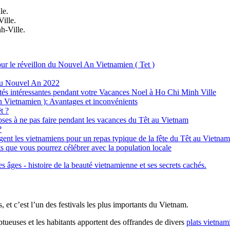
le.
ille.
h-Ville.
our le réveillon du Nouvel An Vietnamien ( Tet )
 du Nouvel An 2022
ités intéressantes pendant votre Vacances Noel à Ho Chi Minh Ville
 Vietnamien ): Avantages et inconvénients
t ?
oses à ne pas faire pendant les vacances du Têt au Vietnam
?
ngent les vietnamiens pour un repas typique de la fête du Têt au Vietnam
nts que vous pourrez célébrer avec la population locale
 âges - histoire de la beauté vietnamienne et ses secrets cachés.
, et c’est l’un des festivals les plus importants du Vietnam.
ueuses et les habitants apportent des offrandes de divers
plats vietnam