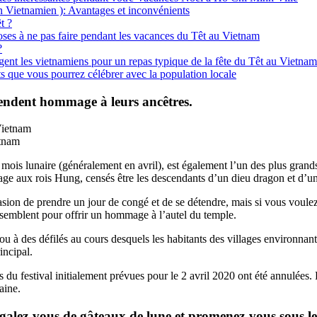
 Vietnamien ): Avantages et inconvénients
t ?
oses à ne pas faire pendant les vacances du Têt au Vietnam
?
ngent les vietnamiens pour un repas typique de la fête du Têt au Vietnam
nts que vous pourrez célébrer avec la population locale
rendent hommage à leurs ancêtres.
etnam
 mois lunaire (généralement en avril), est également l’un des plus grands f
mage aux rois Hung, censés être les descendants d’un dieu dragon et d’u
 de prendre un jour de congé et de se détendre, mais si vous voulez vr
ssemblent pour offrir un hommage à l’autel du temple.
 ou à des défilés au cours desquels les habitants des villages environnan
incipal.
 du festival initialement prévues pour le 2 avril 2020 ont été annulées
aine.
galez-vous de gâteaux de lune et promenez-vous sous le