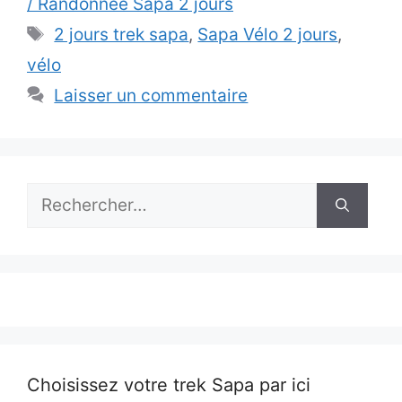
/ Randonnée Sapa 2 jours
Étiquettes
2 jours trek sapa
,
Sapa Vélo 2 jours
,
vélo
Laisser un commentaire
Rechercher :
Choisissez votre trek Sapa par ici