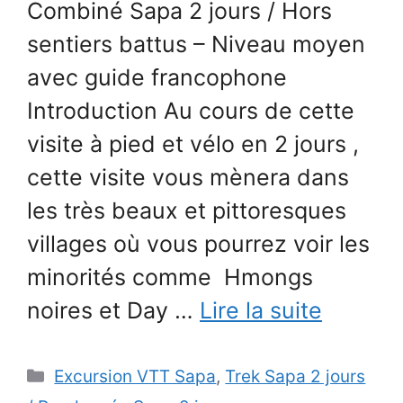
Combiné Sapa 2 jours / Hors
sentiers battus – Niveau moyen
avec guide francophone
Introduction Au cours de cette
visite à pied et vélo en 2 jours ,
cette visite vous mènera dans
les très beaux et pittoresques
villages où vous pourrez voir les
minorités comme Hmongs
noires et Day …
Lire la suite
Catégories
Excursion VTT Sapa
,
Trek Sapa 2 jours