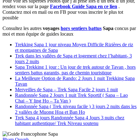
Pour voir les superbes Photos que j’ai prise lors d’un trek d’un jour,
rendez vous sur la page
Facebook Guide Sapa en ce lien
.
Contactez moi en mail ou en FB pour vous inscrire le plus tot
possible
Consultez les autres
voyages
hors sentiers battus
Sapa
concus par
moi et mon équipe de guides locaux
Trekking Sapa 1 jour niveau Moyen Difficile Rizières de riz
et montagnes de Sapa
Trek dans les vallées de Sapa et logement chez l’habitant- 3
jours 2 nuits
Sapa Trekking 1 jour : Un jour de trek autour de Tavan , hors
sentiers battus garantis, pas de chemin touristique
La Meilleure Option de Rando: 2 Jours 1 nuit Trekking Sapa
Tavan
Merveilles de Sapa – Trek Sapa Facile 2 jours 1 nuit
Randonnée Sapa 2 Jours 1 nuit Trek Sportif ( Sapa – Lao
Chai – Y ling Ho – Ta Van )
Randonnée Sapa ( Trek niveau facile ) 3 jours 2 nuits dans les
2 vallées de Muong Hoa et Ban Ho
Trek Sapa 4 jours Randonnée Sapa 4 Jours 3 nuits chez
habitant authentique/ Trek Niveau soutenu
Pham Quynh