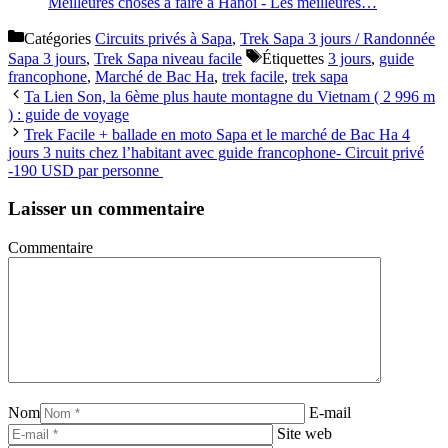
Meilleures choses à faire à Hanoi - Les meilleures…
Catégories
Circuits privés à Sapa
,
Trek Sapa 3 jours / Randonnée
Sapa 3 jours
,
Trek Sapa niveau facile
Étiquettes
3 jours
,
guide
francophone
,
Marché de Bac Ha
,
trek facile
,
trek sapa
Ta Lien Son, la 6ème plus haute montagne du Vietnam ( 2 996 m
) : guide de voyage
Trek Facile + ballade en moto Sapa et le marché de Bac Ha 4
jours 3 nuits chez l’habitant avec guide francophone- Circuit privé
-190 USD par personne
Laisser un commentaire
Commentaire
Nom
E-mail
Site web