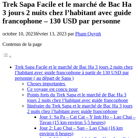
Trek Sapa Facile et le marché de Bac Ha
3 jours 2 nuits chez l’habitant avec guide
francophone – 130 USD par personne
octobre 10, 2023
février 13, 2023
par
Pham Quynh
Contenus de la page
Trek Sapa Facile et le marché de Bac Ha 3 jours 2 nuits chez
l’habitant avec guide francophone à partir de 130 USD par
personne ( au départ de Sapa )
Choses importantes
Ce voyage est concu pour
Points forts du Trek Sapa et le marché de Bac Ha 3
jours 2 nuits chez l’habitant avec guide francophone
Itinéraire du Trek Sapa et le marché de Bac Ha 3 jours
2 nuits chez l’habitant avec guide francophone
Jour 1: Sa Pa – Cat Cat – Y linh Ho – Lao Chai –
Tavan (15 km environ 5,5 heures)
Jour 2: Lao Chai – San – Lao Chai (16 km
environ 6 heures)