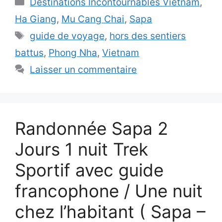
Catégories
Destinations Incontournables Vietnam
,
Ha Giang
,
Mu Cang Chai
,
Sapa
Étiquettes
guide de voyage
,
hors des sentiers
battus
,
Phong Nha
,
Vietnam
Laisser un commentaire
Randonnée Sapa 2
Jours 1 nuit Trek
Sportif avec guide
francophone / Une nuit
chez l’habitant ( Sapa –