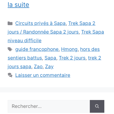
la suite
Catégories
Circuits privés à Sapa
,
Trek Sapa 2
jours / Randonnée Sapa 2 jours
,
Trek Sapa
niveau difficile
Étiquettes
guide francophone
,
Hmong
,
hors des
sentiers battus
,
Sapa
,
Trek 2 jours
,
trek 2
jours sapa
,
Zao
,
Zay
Laisser un commentaire
Rechercher :