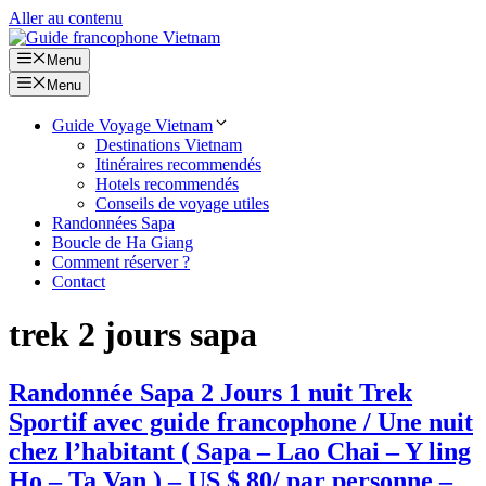
Aller au contenu
Menu
Menu
Guide Voyage Vietnam
Destinations Vietnam
Itinéraires recommendés
Hotels recommendés
Conseils de voyage utiles
Randonnées Sapa
Boucle de Ha Giang
Comment réserver ?
Contact
trek 2 jours sapa
Randonnée Sapa 2 Jours 1 nuit Trek
Sportif avec guide francophone / Une nuit
chez l’habitant ( Sapa – Lao Chai – Y ling
Ho – Ta Van ) – US $ 80/ par personne –