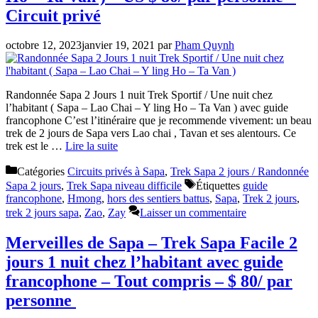
Circuit privé
octobre 12, 2023
janvier 19, 2021
par
Pham Quynh
Randonnée Sapa 2 Jours 1 nuit Trek Sportif / Une nuit chez
l’habitant ( Sapa – Lao Chai – Y ling Ho – Ta Van ) avec guide
francophone C’est l’itinéraire que je recommende vivement: un beau
trek de 2 jours de Sapa vers Lao chai , Tavan et ses alentours. Ce
trek est le …
Lire la suite
Catégories
Circuits privés à Sapa
,
Trek Sapa 2 jours / Randonnée
Sapa 2 jours
,
Trek Sapa niveau difficile
Étiquettes
guide
francophone
,
Hmong
,
hors des sentiers battus
,
Sapa
,
Trek 2 jours
,
trek 2 jours sapa
,
Zao
,
Zay
Laisser un commentaire
Merveilles de Sapa – Trek Sapa Facile 2
jours 1 nuit chez l’habitant avec guide
francophone – Tout compris – $ 80/ par
personne