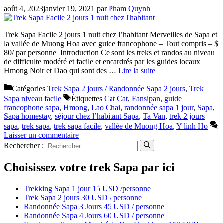
août 4, 2023
janvier 19, 2021
par
Pham Quynh
Trek Sapa Facile 2 jours 1 nuit chez l’habitant Merveilles de Sapa et
la vallée de Muong Hoa avec guide francophone – Tout compris – $
80/ par personne Introduction Ce sont les treks et randos au niveau
de difficulte modéré et facile et encardrés par les guides locaux
Hmong Noir et Dao qui sont des …
Lire la suite
Catégories
Trek Sapa 2 jours / Randonnée Sapa 2 jours
,
Trek
Sapa niveau facile
Étiquettes
Cat Cat
,
Fansipan
,
guide
francophone sapa
,
Hmong
,
Lao Chai
,
randonnée sapa 1 jour
,
Sapa
,
Sapa homestay
,
séjour chez l’habitant Sapa
,
Ta Van
,
trek 2 jours
sapa
,
trek sapa
,
trek sapa facile
,
vallée de Muong Hoa
,
Y linh Ho
Laisser un commentaire
Rechercher :
Choisissez votre trek Sapa par ici
Trekking Sapa 1 jour 15 USD /personne
Trek Sapa 2 jours 30 USD / personne
Randonnée Sapa 3 Jours 45 USD / personne
Randonnée Sapa 4 Jours 60 USD / personne