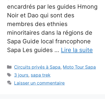
encardrés par les guides Hmong
Noir et Dao qui sont des
membres des ethnies
minoritaires dans la régions de
Sapa Guide local francophone
Sapa Les guides …
Lire la suite
Catégories
Circuits privés à Sapa
,
Moto Tour Sapa
Étiquettes
3 jours
,
sapa trek
Laisser un commentaire