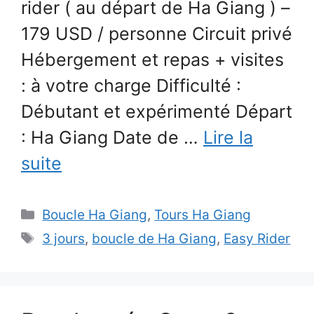
rider ( au départ de Ha Giang ) –
179 USD / personne Circuit privé
Hébergement et repas + visites
: à votre charge Difficulté :
Débutant et expérimenté Départ
: Ha Giang Date de …
Lire la
suite
Catégories
Boucle Ha Giang
,
Tours Ha Giang
Étiquettes
3 jours
,
boucle de Ha Giang
,
Easy Rider