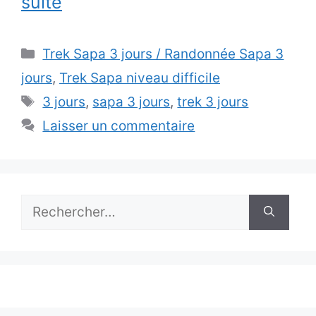
suite
Catégories
Trek Sapa 3 jours / Randonnée Sapa 3
jours
,
Trek Sapa niveau difficile
Étiquettes
3 jours
,
sapa 3 jours
,
trek 3 jours
Laisser un commentaire
Rechercher :