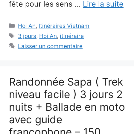
fête pour les sens …
Lire la suite
Catégories
Hoi An
,
Itinéraires Vietnam
Étiquettes
3 jours
,
Hoi An
,
itinéraire
Laisser un commentaire
Randonnée Sapa ( Trek
niveau facile ) 3 jours 2
nuits + Ballade en moto
avec guide
francophone – 150