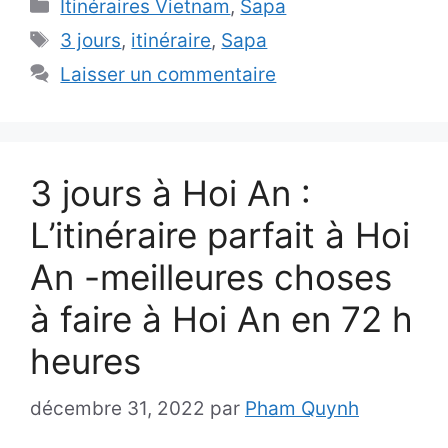
Catégories
Itinéraires Vietnam
,
Sapa
Étiquettes
3 jours
,
itinéraire
,
Sapa
Laisser un commentaire
3 jours à Hoi An :
L’itinéraire parfait à Hoi
An -meilleures choses
à faire à Hoi An en 72 h
heures
décembre 31, 2022
par
Pham Quynh