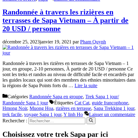
Randonnée à travers les rizières en
terrasses de Sapa Vietnam – À partir de
20 USD / personne
décembre 25, 2023
janvier 19, 2021
par
Pham Quynh
Randonnée à travers les rizières en terrasses de Sapa Vietnam – 1
jour, en groupe, 2-10 personnes, À partir de 20 USD / personne Ce
sont les treks et randos au niveau de difficulté facile et encardrés par
les guides locaux qui sont des membres des ethnies minoritaires dans
la régions de Sapa Points forts du …
Lire la suite
Catégories
Randonnée Sapa en groupe
,
Trek Sapa 1 jour/
Randonnée Sapa 1 jour
Étiquettes
Cat Cat
,
guide francophone
,
Hmong Noir
,
Muong Hoa
,
rizières en terrasse
,
Sapa Trekking 1 jour
,
trek facile
,
voyage Sapa 1 jour
,
Y linh Ho
Laisser un commentaire
Rechercher :
Choisissez votre trek Sapa par ici