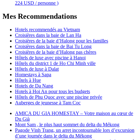
224 USD / personne )
Mes Recommendations
Hotels recommendés au Vietnam
Croisières dans la baie de Lan Ha
Croisières de la baie d’Halong pour les familles
Croisières dans la baie de Bai Tu Long
Croisières de la baie d’Halong pas chères
Hôtels de luxe avec piscine à Hanoi
Hôtels du district 1 de Ho Chi Minh ville
Hôtels de luxe à Dalat
Homestays à Sapa
Hôtels à Hue
Hotels de Da Nang
Hotels à Hoi An pour tous les budgets
Hôtels de Phu Quoc avec une piscine privée
Auberges de jeunesse à Tam Coc
AMICA DU GIA HOMESTAY – Votre maison au cœur de
Du Già
Mont Sam , le plus haut sommet du delta du Mékong
Pagode Vinh Trang, un arret incontournable lors d’excursion
d’une journée dans le delta du Mékong