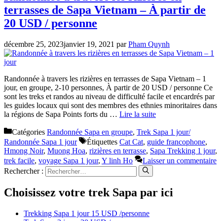
terrasses de Sapa Vietnam – À partir de
20 USD / personne
décembre 25, 2023
janvier 19, 2021
par
Pham Quynh
Randonnée à travers les rizières en terrasses de Sapa Vietnam – 1
jour, en groupe, 2-10 personnes, À partir de 20 USD / personne Ce
sont les treks et randos au niveau de difficulté facile et encardrés par
les guides locaux qui sont des membres des ethnies minoritaires dans
la régions de Sapa Points forts du …
Lire la suite
Catégories
Randonnée Sapa en groupe
,
Trek Sapa 1 jour/
Randonnée Sapa 1 jour
Étiquettes
Cat Cat
,
guide francophone
,
Hmong Noir
,
Muong Hoa
,
rizières en terrasse
,
Sapa Trekking 1 jour
,
trek facile
,
voyage Sapa 1 jour
,
Y linh Ho
Laisser un commentaire
Rechercher :
Choisissez votre trek Sapa par ici
Trekking Sapa 1 jour 15 USD /personne