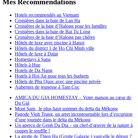
Mes Recommendations
Hotels recommendés au Vietnam
Croisières dans la baie de Lan Ha
Croisières de la baie d’Halong pour les familles
Croisières dans la baie de Bai Tu Long
Croisières de la baie d’Halong pas chères
Hôtels de luxe avec piscine à Hanoi
Hôtels du district 1 de Ho Chi Minh ville
Hôtels de luxe à Dalat
Homestays à Sapa
Hôtels à Hue
Hotels de Da Nang
Hotels à Hoi An pour tous les budgets
Hôtels de Phu Quoc avec une piscine privée
Auberges de jeunesse à Tam Coc
AMICA DU GIA HOMESTAY – Votre maison au cœur de
Du Già
Mont Sam , le plus haut sommet du delta du Mékong
Pagode Vinh Trang, un arret incontournable lors d’excursion
d’une journée dans le delta du Mékong
Un aperçu de Genh Da Dia – un chef-d’œuvre de la nature à
couper le souffle !
La grotte de Thien Ha (Grotte Galaxie ) vaut-elle le détour ?