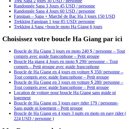
Trek Sapa 2 jours 30 USD / personne
Randonnée Sapa 3 Jours 45 USD / personne
Randonnée Sapa 4 Jours 60 USD / personne
Fansipan – Sapa + Marché de Bac Ha 3 jours 150 USD
Trekking Fansipan 1 jour 85 USD/ personne
Trekking à Sapa +boucle moto Ha Giang 6 jours
Choisissez votre boucle Ha Giang par ici
Boucle de Ha Giang 3 jours en moto 240 $ / personne – Tout
compris avec guide francophone – Petit groupe
Boucle Ha giang 4 Jours en moto $ 290/ personne – Tout
compris – Petit groupe avec guide francophone
Boucle de Ha Giang en 4 jours en voiture $ 350/ personne –
Tout compris avec guide francophone – Petit groupe
Boucle de Ha Giang en 3 jours en voiture $ 280/ personne –
Tout compris avec guide francophone – Petit groupe
Location de voiture pour boucle Ha Giang sans guide ni
logement
Boucle de Ha Giang en 3 jours easy rider 179 / personne-
Sans guide ni logement – Petit groupe
Boucle de Ha Giang en 4 jours 3 nuits en moto en easy rider (
224 USD / personne )