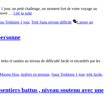
1 jour, un petit challenge, un moment fort de votre voyage au
trouver …
Lire la suite
pa Trekking 1 jour
,
Trek Sapa niveau difficile
Laisser un
personne
eks et randos au niveau de difficulté facile et encardrés par les
Muong Hoa
,
rizières en terrasse
,
Sapa Trekking 1 jour
,
trek facile
,
sentiers battus , niveau soutenu avec une