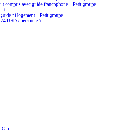
ut compris avec guide francophone – Petit groupe
ent
guide ni logement – Petit groupe
 224 USD / personne )
 Già