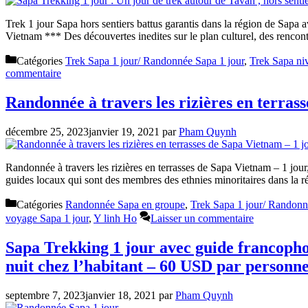
Trek 1 jour Sapa hors sentiers battus garantis dans la région de Sap
Vietnam *** Des découvertes inedites sur le plan culturel, des renco
Catégories
Trek Sapa 1 jour/ Randonnée Sapa 1 jour
,
Trek Sapa niv
commentaire
Randonnée à travers les rizières en terras
décembre 25, 2023
janvier 19, 2021
par
Pham Quynh
Randonnée à travers les rizières en terrasses de Sapa Vietnam – 1 jour,
guides locaux qui sont des membres des ethnies minoritaires dans la 
Catégories
Randonnée Sapa en groupe
,
Trek Sapa 1 jour/ Randonn
voyage Sapa 1 jour
,
Y linh Ho
Laisser un commentaire
Sapa Trekking 1 jour avec guide francophon
nuit chez l’habitant – 60 USD par personn
septembre 7, 2023
janvier 18, 2021
par
Pham Quynh