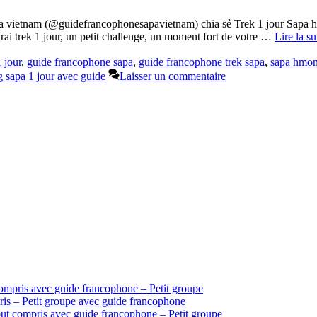
vietnam (@guidefrancophonesapavietnam) chia sẻ Trek 1 jour Sapa hors
ai trek 1 jour, un petit challenge, un moment fort de votre …
Lire la su
 jour
,
guide francophone sapa
,
guide francophone trek sapa
,
sapa hmon
g sapa 1 jour avec guide
Laisser un commentaire
ompris avec guide francophone – Petit groupe
is – Petit groupe avec guide francophone
ut compris avec guide francophone – Petit groupe