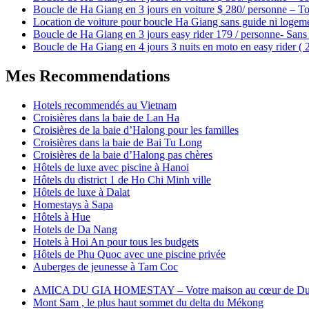
Boucle de Ha Giang en 3 jours en voiture $ 280/ personne – To
Location de voiture pour boucle Ha Giang sans guide ni logem
Boucle de Ha Giang en 3 jours easy rider 179 / personne- Sans 
Boucle de Ha Giang en 4 jours 3 nuits en moto en easy rider (
Mes Recommendations
Hotels recommendés au Vietnam
Croisières dans la baie de Lan Ha
Croisières de la baie d’Halong pour les familles
Croisières dans la baie de Bai Tu Long
Croisières de la baie d’Halong pas chères
Hôtels de luxe avec piscine à Hanoi
Hôtels du district 1 de Ho Chi Minh ville
Hôtels de luxe à Dalat
Homestays à Sapa
Hôtels à Hue
Hotels de Da Nang
Hotels à Hoi An pour tous les budgets
Hôtels de Phu Quoc avec une piscine privée
Auberges de jeunesse à Tam Coc
AMICA DU GIA HOMESTAY – Votre maison au cœur de Du
Mont Sam , le plus haut sommet du delta du Mékong