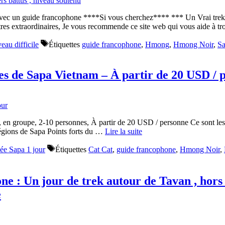
a avec un guide francophone ****Si vous cherchez**** *** Un Vrai trek 
ntres extraordinaires, Je vous recommende ce site web qui vous aide à 
eau difficile
Étiquettes
guide francophone
,
Hmong
,
Hmong Noir
,
Sa
ses de Sapa Vietnam – À partir de 20 USD / 
 en groupe, 2-10 personnes, À partir de 20 USD / personne Ce sont les tr
régions de Sapa Points forts du …
Lire la suite
ée Sapa 1 jour
Étiquettes
Cat Cat
,
guide francophone
,
Hmong Noir
,
e : Un jour de trek autour de Tavan , hors 
e