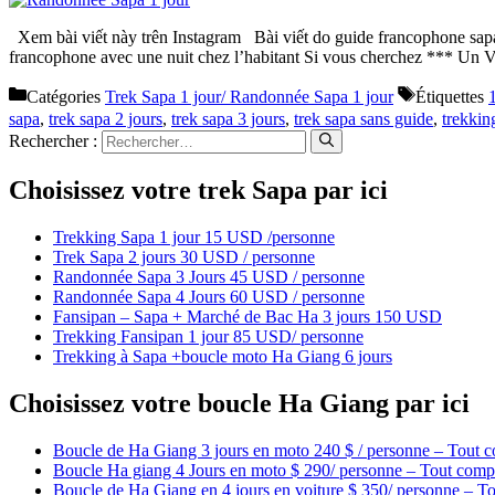
Xem bài viết này trên Instagram Bài viết do guide francophone sapa 
francophone avec une nuit chez l’habitant Si vous cherchez *** Un Vr
Catégories
Trek Sapa 1 jour/ Randonnée Sapa 1 jour
Étiquettes
1
sapa
,
trek sapa 2 jours
,
trek sapa 3 jours
,
trek sapa sans guide
,
trekkin
Rechercher :
Choisissez votre trek Sapa par ici
Trekking Sapa 1 jour 15 USD /personne
Trek Sapa 2 jours 30 USD / personne
Randonnée Sapa 3 Jours 45 USD / personne
Randonnée Sapa 4 Jours 60 USD / personne
Fansipan – Sapa + Marché de Bac Ha 3 jours 150 USD
Trekking Fansipan 1 jour 85 USD/ personne
Trekking à Sapa +boucle moto Ha Giang 6 jours
Choisissez votre boucle Ha Giang par ici
Boucle de Ha Giang 3 jours en moto 240 $ / personne – Tout c
Boucle Ha giang 4 Jours en moto $ 290/ personne – Tout compr
Boucle de Ha Giang en 4 jours en voiture $ 350/ personne – To