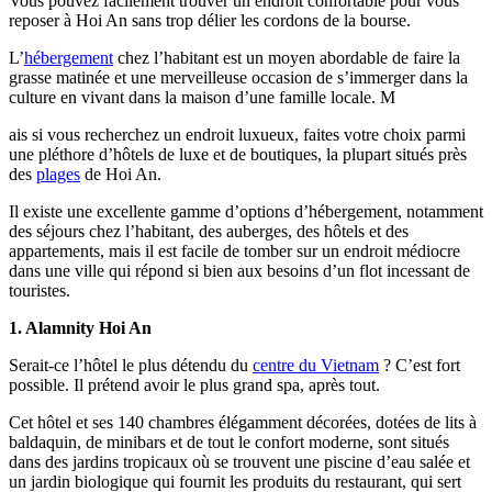
Vous pouvez facilement trouver un endroit confortable pour vous
reposer à Hoi An sans trop délier les cordons de la bourse.
L’
hébergement
chez l’habitant est un moyen abordable de faire la
grasse matinée et une merveilleuse occasion de s’immerger dans la
culture en vivant dans la maison d’une famille locale. M
ais si vous recherchez un endroit luxueux, faites votre choix parmi
une pléthore d’hôtels de luxe et de boutiques, la plupart situés près
des
plages
de Hoi An.
Il existe une excellente gamme d’options d’hébergement, notamment
des séjours chez l’habitant, des auberges, des hôtels et des
appartements, mais il est facile de tomber sur un endroit médiocre
dans une ville qui répond si bien aux besoins d’un flot incessant de
touristes.
1. Alamnity Hoi An
Serait-ce l’hôtel le plus détendu du
centre du Vietnam
? C’est fort
possible. Il prétend avoir le plus grand spa, après tout.
Cet hôtel et ses 140 chambres élégamment décorées, dotées de lits à
baldaquin, de minibars et de tout le confort moderne, sont situés
dans des jardins tropicaux où se trouvent une piscine d’eau salée et
un jardin biologique qui fournit les produits du restaurant, qui sert