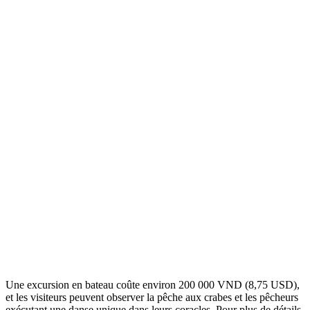
Une excursion en bateau coûte environ 200 000 VND (8,75 USD),
et les visiteurs peuvent observer la pêche aux crabes et les pêcheurs
exécutant une danse unique dans leurs coracles. Pour plus de détails,