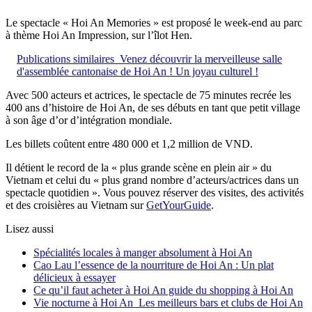
Le spectacle « Hoi An Memories » est proposé le week-end au parc
à thème Hoi An Impression, sur l’îlot Hen.
Publications similaires
Venez découvrir la merveilleuse salle
d'assemblée cantonaise de Hoi An ! Un joyau culturel !
Avec 500 acteurs et actrices, le spectacle de 75 minutes recrée les
400 ans d’histoire de Hoi An, de ses débuts en tant que petit village
à son âge d’or d’intégration mondiale.
Les billets coûtent entre 480 000 et 1,2 million de VND.
Il détient le record de la « plus grande scène en plein air » du
Vietnam et celui du « plus grand nombre d’acteurs/actrices dans un
spectacle quotidien ». Vous pouvez réserver des visites, des activités
et des croisières au Vietnam sur
GetYourGuide
.
Lisez aussi
Spécialités locales à manger absolument à Hoi An
Cao Lau l’essence de la nourriture de Hoi An : Un plat
délicieux à essayer
Ce qu’il faut acheter à Hoi An guide du shopping à Hoi An
Vie nocturne à Hoi An Les meilleurs bars et clubs de Hoi An