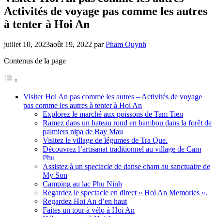
Activités de voyage pas comme les autres
à tenter à Hoi An
juillet 10, 2023
août 19, 2022
par
Pham Quynh
Contenus de la page
Visiter Hoi An pas comme les autres – Activités de voyage
pas comme les autres à tenter à Hoi An
Explorez le marché aux poissons de Tam Tien
Ramez dans un bateau rond en bambou dans la forêt de
palmiers nipa de Bay Mau
Visitez le village de légumes de Tra Que.
Découvrez l’artisanat traditionnel au village de Cam
Phu
Assistez à un spectacle de danse cham au sanctuaire de
My Son
Camping au lac Phu Ninh
Regardez le spectacle en direct « Hoi An Memories ».
Regardez Hoi An d’en haut
Faites un tour à vélo à Hoi An