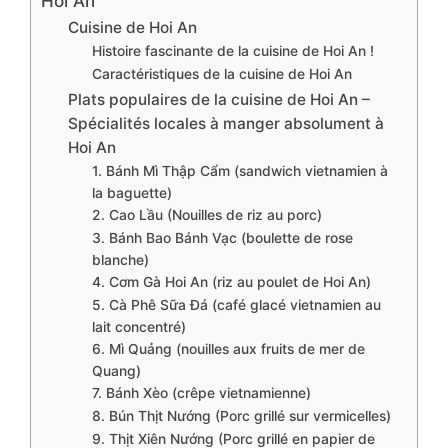
Hoi An
Cuisine de Hoi An
Histoire fascinante de la cuisine de Hoi An !
Caractéristiques de la cuisine de Hoi An
Plats populaires de la cuisine de Hoi An –
Spécialités locales à manger absolument à
Hoi An
1. Bánh Mì Thập Cẩm (sandwich vietnamien à
la baguette)
2. Cao Lầu (Nouilles de riz au porc)
3. Bánh Bao Bánh Vạc (boulette de rose
blanche)
4. Cơm Gà Hoi An (riz au poulet de Hoi An)
5. Cà Phê Sữa Đá (café glacé vietnamien au
lait concentré)
6. Mì Quảng (nouilles aux fruits de mer de
Quang)
7. Bánh Xèo (crêpe vietnamienne)
8. Bún Thịt Nướng (Porc grillé sur vermicelles)
9. Thịt Xiên Nướng (Porc grillé en papier de