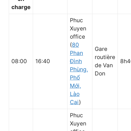
charge
Phuc
Xuyen
office
(
80
Gare
Phan
routière
08:00
16:40
Đình
8h
de Van
Phùng,
Don
Phố
Mới,
Lào
Cai
)
Phuc
Xuyen