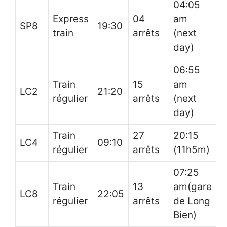
04:05
Express
04
am
SP8
19:30
train
arrêts
(next
day)
06:55
Train
15
am
LC2
21:20
régulier
arrêts
(next
day)
Train
27
20:15
LC4
09:10
régulier
arrêts
(11h5m)
07:25
Train
13
am(gare
LC8
22:05
régulier
arrêts
de Long
Bien)