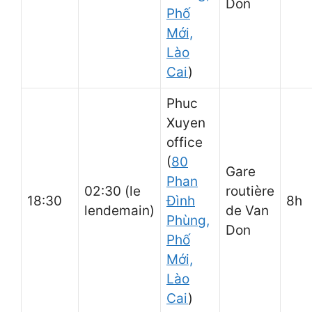
Don
Phố
Mới,
Lào
Cai
)
Phuc
Xuyen
office
(
80
Gare
Phan
02:30 (le
routière
18:30
Đình
8h
lendemain)
de Van
Phùng,
Don
Phố
Mới,
Lào
Cai
)