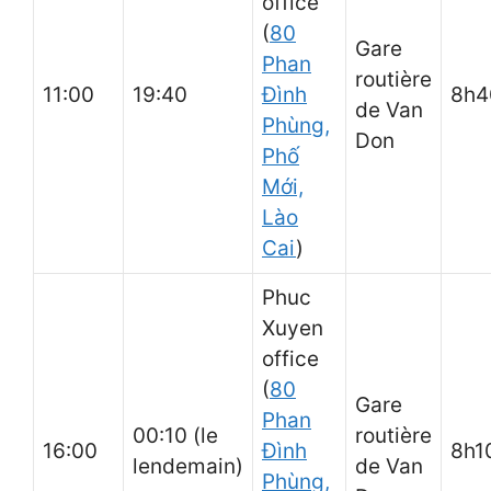
office
(
80
Gare
Phan
routière
11:00
19:40
Đình
8h
de Van
Phùng,
Don
Phố
Mới,
Lào
Cai
)
Phuc
Xuyen
office
(
80
Gare
Phan
00:10 (le
routière
16:00
Đình
8h1
lendemain)
de Van
Phùng,