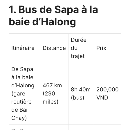
1. Bus de Sapa à la
baie d’Halong
Durée
Itinéraire
Distance
du
Prix
trajet
De Sapa
à la baie
d’Halong
467 km
8h 40m
200,000
(gare
(290
(bus)
VND
routière
miles)
de Bai
Chay)