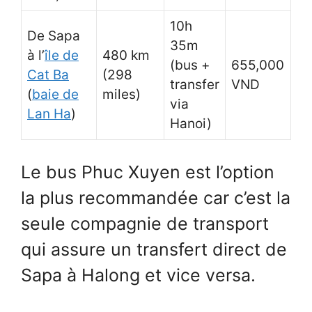
10h
De Sapa
35m
à l’
île de
480 km
(bus +
655,000
Cat Ba
(298
transfer
VND
(
baie de
miles)
via
Lan Ha
)
Hanoi)
Le bus Phuc Xuyen est l’option
la plus recommandée car c’est la
seule compagnie de transport
qui assure un transfert direct de
Sapa à Halong et vice versa.