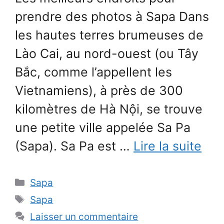
prendre des photos à Sapa Dans
les hautes terres brumeuses de
Lào Cai, au nord-ouest (ou Tây
Bắc, comme l’appellent les
Vietnamiens), à près de 300
kilomètres de Hà Nội, se trouve
une petite ville appelée Sa Pa
(Sapa). Sa Pa est …
Lire la suite
Catégories
Sapa
Étiquettes
Sapa
Laisser un commentaire