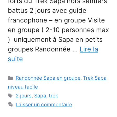
forts du Trek Sapa hors sentiers
battus 2 jours avec guide
francophone – en groupe Visite
en groupe ( 2-10 personnes max
) uniquement à Sapa en petits
groupes Randonnée …
Lire la
suite
Catégories
Randonnée Sapa en groupe
,
Trek Sapa
niveau facile
Étiquettes
2 jours
,
Sapa
,
trek
Laisser un commentaire