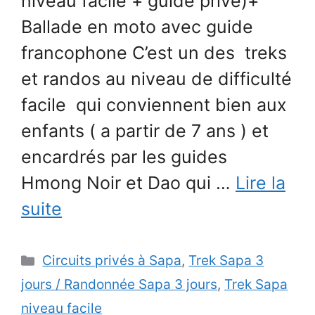
niveau facile + guide privé)+
Ballade en moto avec guide
francophone C’est un des treks
et randos au niveau de difficulté
facile qui conviennent bien aux
enfants ( a partir de 7 ans ) et
encardrés par les guides
Hmong Noir et Dao qui …
Lire la
suite
Catégories
Circuits privés à Sapa
,
Trek Sapa 3
jours / Randonnée Sapa 3 jours
,
Trek Sapa
niveau facile