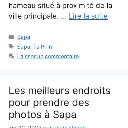
hameau situé à proximité de la
ville principale. …
Lire la suite
Catégories
Sapa
Étiquettes
Sapa
,
Ta Phin
Laisser un commentaire
Les meilleurs endroits
pour prendre des
photos à Sapa
juin 12, 2023
par
Pham Quynh