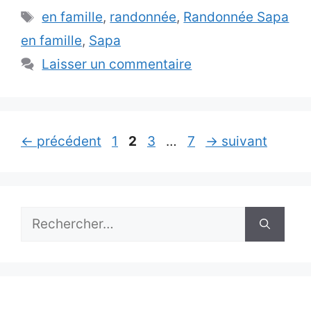
Étiquettes
en famille
,
randonnée
,
Randonnée Sapa
en famille
,
Sapa
Laisser un commentaire
Page
Page
Page
Page
←
précédent
1
2
3
…
7
→
suivant
Rechercher :