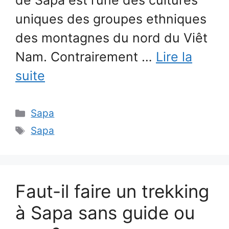
de Sapa est l’une des cultures
uniques des groupes ethniques
des montagnes du nord du Viêt
Nam. Contrairement …
Lire la
suite
Catégories
Sapa
Étiquettes
Sapa
Faut-il faire un trekking
à Sapa sans guide ou