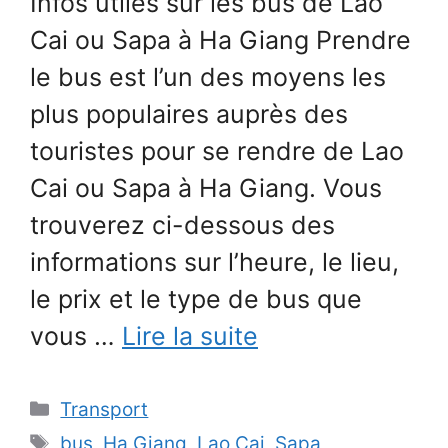
Infos utiles sur les bus de Lao
Cai ou Sapa à Ha Giang Prendre
le bus est l’un des moyens les
plus populaires auprès des
touristes pour se rendre de Lao
Cai ou Sapa à Ha Giang. Vous
trouverez ci-dessous des
informations sur l’heure, le lieu,
le prix et le type de bus que
vous …
Lire la suite
Catégories
Transport
Étiquettes
bus
,
Ha Giang
,
Lao Cai
,
Sapa