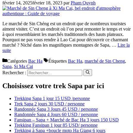
février 14, 2025
février 18, 2023
par
Pham Quynh
Le marché de Sin Chéng est un endroit que de nombreux touristes
aiment visiter. C’est un endroit où l’on peut remonter le temps et voir
à quoi ressemblaient les marchés traditionnels des hauts plateaux.
Pourquoi ne pas vous rendre à Lao Cai pour découvrir ce charmant
marché ? Niché dans les magnifiques montagnes de Sapa, …
Lire la
suite
Catégories
Bac Ha
Étiquettes
Bac Ha
,
marché de Sin Cheng
,
Sapa
,
Si Ma Cai
Rechercher :
Choisissez votre trek Sapa par ici
Trekking Sapa 1 jour 15 USD /personne
Trek Sapa 2 jours 30 USD / personne
Randonnée Sapa 3 Jours 45 USD / personne
Randonnée Sapa 4 Jours 60 USD / personne
Fansipan – Sapa + Marché de Bac Ha 3 jours 150 USD
Trekking Fansipan 1 jour 85 USD/ personne
Trekking à Sapa +boucle moto Ha Giang 6 jours