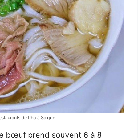
restaurants de Pho à Saigon
de bœuf prend souvent 6 à 8