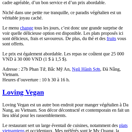
cadre agréable, d’un bon service et d’un prix abordable.
Niché dans une petite rue tranquille, ce paradis végétalien est un
véritable joyau caché.
Le menu
change
tous les jours, c’est donc une grande surprise de
voir quelle délicieuse option est disponible. Les plats proposés ici
sont délicieux, frais et savoureux. De plus, du thé et des
fruits
vous
sont offerts.
Le prix est également abordable. Les repas ne coûtent que 25 000
VND à 30 000 VND (1 $ à 1,5 $).
Adresse : 27b Phan Tứ, Bắc Mỹ An,
Ngũ Hành Sơn
, Đà Nẵng,
Vietnam.
Heures d’ouverture : 10 h 30 à 16 h.
Loving Vegan
Loving Vegan est un autre bon endroit pour manger végétalien à Da
Nang, au Vietnam. Son décor décontracté et contemporain en fait un
lieu idéal pour les rassemblements.
Le restaurant sert un large éventail de cuisines, notamment des
plats
vietnamiens
et occidentaux. Mes préférés sont le My Quang, la