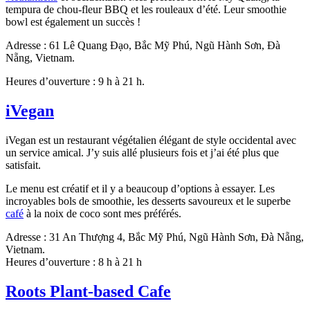
tempura de chou-fleur BBQ et les rouleaux d’été. Leur smoothie
bowl est également un succès !
Adresse : 61 Lê Quang Đạo, Bắc Mỹ Phú, Ngũ Hành Sơn, Đà
Nẵng, Vietnam.
Heures d’ouverture : 9 h à 21 h.
iVegan
iVegan est un restaurant végétalien élégant de style occidental avec
un service amical. J’y suis allé plusieurs fois et j’ai été plus que
satisfait.
Le menu est créatif et il y a beaucoup d’options à essayer. Les
incroyables bols de smoothie, les desserts savoureux et le superbe
café
à la noix de coco sont mes préférés.
Adresse : 31 An Thượng 4, Bắc Mỹ Phú, Ngũ Hành Sơn, Đà Nẵng,
Vietnam.
Heures d’ouverture : 8 h à 21 h
Roots Plant-based Cafe