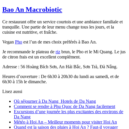
Bao An Macrobiotic
Ce restaurant offre un service courtois et une ambiance familiale et
tranquille. Une partie de leur menu change tous les jours, et la
cuisine est nutritive, et fraîche.
Vegan
Pho
est l’un de mes choix préférés à Bao An.
Je recommande le plateau de
riz
brun, le Pho et le Mi Quang. Le jus
de citron frais est un excellent complément.
Adresse : 56 Hoàng Bích Sơn, An Hải Bắc, Sơn Trà, Đà Nẵng.
Heures d’ouverture : De 6h30 à 20h30 du lundi au samedi, et de
6h30 à 15h le dimanche.
Lisez aussi
Où séjourner à Da Nang Hotels de Da Nang
Comment se rendre à Phu Quoc de Da Nang facilement
Excursions d’une journée les plus excitantes des environs de
Da Nang
Météo à Hoi An – Meilleur moments pour visiter Hoi An
Quand est la saison des pluies à Hoi An ? Faut-il voyager