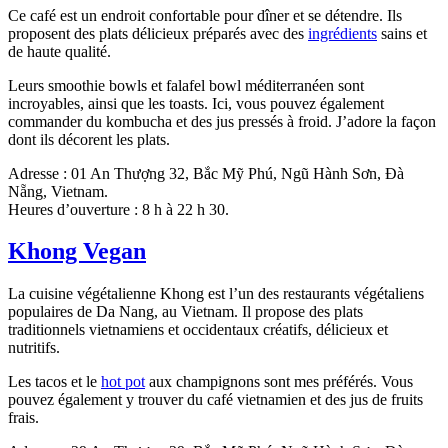
Ce café est un endroit confortable pour dîner et se détendre. Ils
proposent des plats délicieux préparés avec des
ingrédients
sains et
de haute qualité.
Leurs smoothie bowls et falafel bowl méditerranéen sont
incroyables, ainsi que les toasts. Ici, vous pouvez également
commander du kombucha et des jus pressés à froid. J’adore la façon
dont ils décorent les plats.
Adresse : 01 An Thượng 32, Bắc Mỹ Phú, Ngũ Hành Sơn, Đà
Nẵng, Vietnam.
Heures d’ouverture : 8 h à 22 h 30.
Khong Vegan
La cuisine végétalienne Khong est l’un des restaurants végétaliens
populaires de Da Nang, au Vietnam. Il propose des plats
traditionnels vietnamiens et occidentaux créatifs, délicieux et
nutritifs.
Les tacos et le
hot pot
aux champignons sont mes préférés. Vous
pouvez également y trouver du café vietnamien et des jus de fruits
frais.