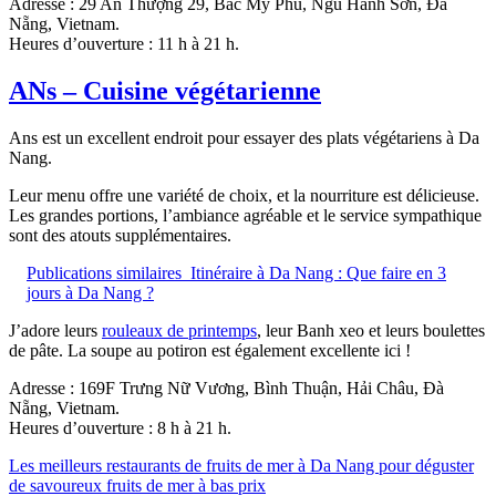
Adresse : 29 An Thượng 29, Bắc Mỹ Phú, Ngũ Hành Sơn, Đà
Nẵng, Vietnam.
Heures d’ouverture : 11 h à 21 h.
ANs – Cuisine végétarienne
Ans est un excellent endroit pour essayer des plats végétariens à Da
Nang.
Leur menu offre une variété de choix, et la nourriture est délicieuse.
Les grandes portions, l’ambiance agréable et le service sympathique
sont des atouts supplémentaires.
Publications similaires
Itinéraire à Da Nang : Que faire en 3
jours à Da Nang ?
J’adore leurs
rouleaux de printemps
, leur Banh xeo et leurs boulettes
de pâte. La soupe au potiron est également excellente ici !
Adresse : 169F Trưng Nữ Vương, Bình Thuận, Hải Châu, Đà
Nẵng, Vietnam.
Heures d’ouverture : 8 h à 21 h.
Les meilleurs restaurants de fruits de mer à Da Nang pour déguster
de savoureux fruits de mer à bas prix