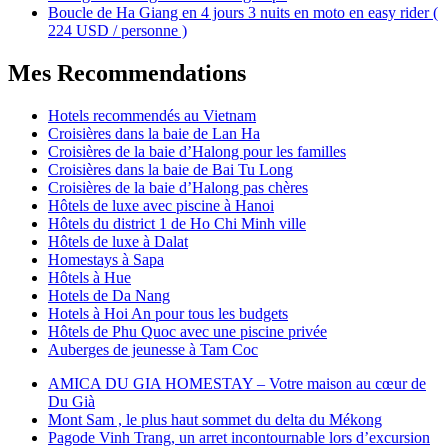
Boucle de Ha Giang en 4 jours 3 nuits en moto en easy rider (
224 USD / personne )
Mes Recommendations
Hotels recommendés au Vietnam
Croisières dans la baie de Lan Ha
Croisières de la baie d’Halong pour les familles
Croisières dans la baie de Bai Tu Long
Croisières de la baie d’Halong pas chères
Hôtels de luxe avec piscine à Hanoi
Hôtels du district 1 de Ho Chi Minh ville
Hôtels de luxe à Dalat
Homestays à Sapa
Hôtels à Hue
Hotels de Da Nang
Hotels à Hoi An pour tous les budgets
Hôtels de Phu Quoc avec une piscine privée
Auberges de jeunesse à Tam Coc
AMICA DU GIA HOMESTAY – Votre maison au cœur de
Du Già
Mont Sam , le plus haut sommet du delta du Mékong
Pagode Vinh Trang, un arret incontournable lors d’excursion