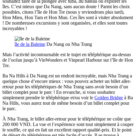
souhaitez faire de la plongée avec tuba, du bateau ou explorer les
îles. C’est mieux que Da Nang, sans aucun doute ! Parmi les choix
possibles, citons l’île de Hon Tre (nous y reviendrons plus tard),
Hon Mieu, Hon Tam et Hon Mun. Ces îles sont à visiter absolument
! De nombreuses excursions y sont organisées, et elles sont toutes
incroyables !
île de la Baleine
Da Nang ou Nha Trang
Mais l’activité incontournable est le trajet en téléphérique au-dessus
de l’océan jusqu’à VinWonders et Vinpearl Harbour sur l’île de Hon
Tre.
Ba Na Hills à Da Nang est un endroit incroyable, mais Nha Trang a
quelque chose d’encore mieux : vous pouvez acheter un billet aller-
retour pour les téléphériques de Nha Trang sans avoir besoin d’un
billet complet pour le parc ! En revanche, si vous souhaitez
simplement prendre le téléphérique et/ou voir le
Golden Bridge
à Ba
Na Hills, vous aurez tout de même besoin d’un billet complet pour
le parc.
À Nha Trang, le billet aller-retour pour le téléphérique ne coûte que
200 000 VND. La vue et l’expérience sont tout simplement à couper
le souffle, ce qui en fait un excellent rapport qualité-prix. Et le point
de départ du téléphérique est très facile d’accès. Il se trouve à