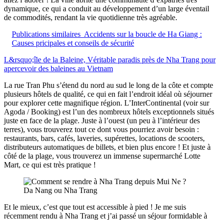
dynamique, ce qui a conduit au développement d’un large éventail
de commodités, rendant la vie quotidienne très agréable.
Publications similaires
Accidents sur la boucle de Ha Giang :
Causes pricipales et conseils de sécurité
L&rsquo;île de la Baleine, Véritable paradis près de Nha Trang pour
apercevoir des baleines au Vietnam
La rue Tran Phu s’étend du nord au sud le long de la côte et compte
plusieurs hôtels de qualité, ce qui en fait l’endroit idéal où séjourner
pour explorer cette magnifique région. L’InterContinental (voir sur
Agoda / Booking) est l’un des nombreux hôtels exceptionnels situés
juste en face de la plage. Juste à l’ouest (un peu à l’intérieur des
terres), vous trouverez tout ce dont vous pourriez avoir besoin :
restaurants, bars, cafés, laveries, supérettes, locations de scooters,
distributeurs automatiques de billets, et bien plus encore ! Et juste à
côté de la plage, vous trouverez un immense supermarché Lotte
Mart, ce qui est très pratique !
Da Nang ou Nha Trang
Et le mieux, c’est que tout est accessible à pied ! Je me suis
récemment rendu à Nha Trang et j’ai passé un séjour formidable à