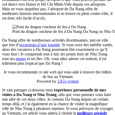
vol direct vers Hanoï et Hô Chi Minh-Ville depuis ces aéroports.
Mais ne vous inquiétez pas, l’aéroport de Da Nang offre de
meilleures liaisons internationales et se trouve en plein centre-ville, il
est donc très facile d’accès.
Pont du dragon cracheur de feu à Da Nang Da Nang ou Nha Trang 
Da Nang offre de nombreuses activités divertissantes, tant en ville
que lors d’
excursions d’une journée
. Si vous avez des intérêts variés,
alors des vacances à Da Nang pourraient être exactement ce qu’il
vous faut ! Je comprends tout à fait, les points forts de Nha Trang
sont ses
plages
et ses îles. Oh, vous allez adorer cet endroit, il est
tellement plus tropical que Da Nang !
Je vous recommende ce site web qui vous aide à trouver des billets
de bus au Vietnam
Powered by
12Go system
Je vais partager ci-dessous mon
expérience personnelle de mes
visites à Da Nang et Nha Trang
, afin que vous puissiez vous faire
une idée de ces deux villes. Je connais Da Nang depuis un certain
temps déjà, et j’ai également eu la chance de visiter la magnifique
ville de Nha Trang à plusieurs reprises. Si vous prévoyez de voyager
au Vietnam, cet article vous aidera à choisir la
meilleure période