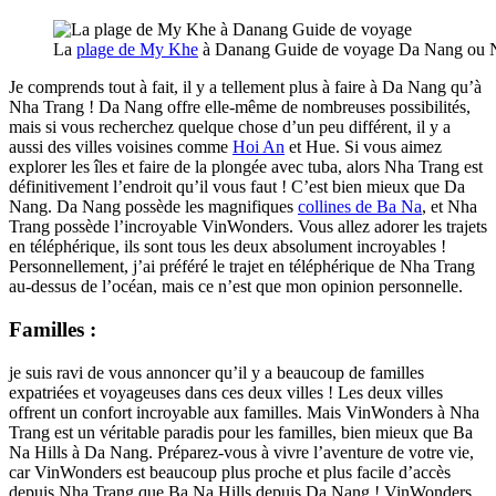
La
plage de My Khe
à Danang Guide de voyage Da Nang ou 
Je comprends tout à fait, il y a tellement plus à faire à Da Nang qu’à
Nha Trang ! Da Nang offre elle-même de nombreuses possibilités,
mais si vous recherchez quelque chose d’un peu différent, il y a
aussi des villes voisines comme
Hoi An
et Hue. Si vous aimez
explorer les îles et faire de la plongée avec tuba, alors Nha Trang est
définitivement l’endroit qu’il vous faut ! C’est bien mieux que Da
Nang. Da Nang possède les magnifiques
collines de Ba Na
, et Nha
Trang possède l’incroyable VinWonders. Vous allez adorer les trajets
en téléphérique, ils sont tous les deux absolument incroyables !
Personnellement, j’ai préféré le trajet en téléphérique de Nha Trang
au-dessus de l’océan, mais ce n’est que mon opinion personnelle.
Familles :
je suis ravi de vous annoncer qu’il y a beaucoup de familles
expatriées et voyageuses dans ces deux villes ! Les deux villes
offrent un confort incroyable aux familles. Mais VinWonders à Nha
Trang est un véritable paradis pour les familles, bien mieux que Ba
Na Hills à Da Nang. Préparez-vous à vivre l’aventure de votre vie,
car VinWonders est beaucoup plus proche et plus facile d’accès
depuis Nha Trang que Ba Na Hills depuis Da Nang ! VinWonders