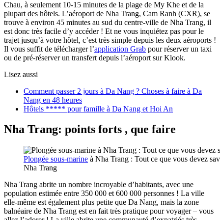
Chau, à seulement 10-15 minutes de la plage de My Khe et de la
plupart des hôtels. L’aéroport de Nha Trang, Cam Ranh (CXR), se
trouve à environ 45 minutes au sud du centre-ville de Nha Trang, il
est donc très facile d’y accéder ! Et ne vous inquiétez pas pour le
trajet jusqu’à votre hôtel, c’est très simple depuis les deux aéroports !
Il vous suffit de télécharger l’
application Grab
pour réserver un taxi
ou de pré-réserver un transfert depuis l’aéroport sur Klook.
Lisez aussi
Comment passer 2 jours à Da Nang ? Choses à faire à Da
Nang en 48 heures
Hôtels ***** pour famille à Da Nang et Hoi An
Nha Trang: points forts , que
faire
Plongée sous-marine
à Nha Trang : Tout ce que vous devez sa
Nha Trang
Nha Trang abrite un nombre incroyable d’habitants, avec une
population estimée entre 350 000 et 600 000 personnes ! La ville
elle-même est également plus petite que Da Nang, mais la zone
balnéaire de Nha Trang est en fait très pratique pour voyager – vous
allez l’adorer ! La ville abrite une communauté d’expatriés très