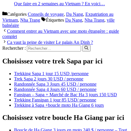
Que faire en 2 semaines au Vietnam ? En voici…
Catégories
Conseils de voyage
,
Da Nang
,
Expatriation au
Vietnam
,
Nha Trang
Étiquettes
Da Nang
,
Nha Trang
,
ville
balnéaire
Comment entrer au Vietnam avec une moto étrangère : guide
complet
Ca vaut la peine de visiter Le palais An Dinh ?
Rechercher :
Choisissez votre trek Sapa par ici
Trekking Sapa 1 jour 15 USD /personne
Trek Sapa 2 jours 30 USD / personne
Randonnée Sapa 3 Jours 45 USD / personne
Randonnée Sapa 4 Jours 60 USD / personne
Fansipan – Sapa + Marché de Bac Ha 3 jours 150 USD
Trekking Fansipan 1 jour 85 USD/ personne
Trekking à Sapa +boucle moto Ha Giang 6 jours
Choisissez votre boucle Ha Giang par ici
Boucle de Ha Giang 3 jours en moto 240 $ / personne – Tout