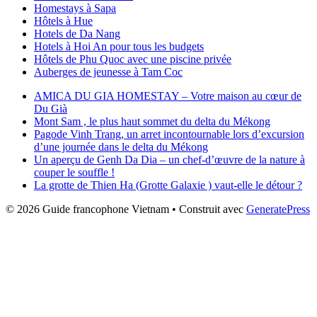
Homestays à Sapa
Hôtels à Hue
Hotels de Da Nang
Hotels à Hoi An pour tous les budgets
Hôtels de Phu Quoc avec une piscine privée
Auberges de jeunesse à Tam Coc
AMICA DU GIA HOMESTAY – Votre maison au cœur de
Du Già
Mont Sam , le plus haut sommet du delta du Mékong
Pagode Vinh Trang, un arret incontournable lors d’excursion
d’une journée dans le delta du Mékong
Un aperçu de Genh Da Dia – un chef-d’œuvre de la nature à
couper le souffle !
La grotte de Thien Ha (Grotte Galaxie ) vaut-elle le détour ?
© 2026 Guide francophone Vietnam
• Construit avec
GeneratePress