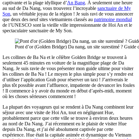
captivante et la plage idyllique d’
An Bang
. À seulement une heure
au sud de Da Nang, vous trouverez l’incroyable
sanctuaire de My
Son
, un véritable joyau de la région ! Je suis ravi de vous annoncer
que deux des neuf sites vietnamiens classés au
patrimoine mondial
de l’UNESCO sont la vieille ville impressionnante de Hoi An et le
spectaculaire sanctuaire de My Son.
Pont d’or (Golden Bridge) Da nang, un site surestimé ? Guide 
Les collines de Ba Na et le célèbre Golden Bridge se trouvent à
seulement 45 minutes en voiture de la magnifique plage de Da
Nang. Je suis ravie de vous présenter mon guide ultime pour visiter
les collines de Ba Na ! Le moyen le plus simple pour s’y rendre est
d’utiliser l’application Grab pour réserver un taxi ! J’arriverais le
plus tôt possible avant l’affluence, impatiente de devancer les foules
! Il commence à y avoir du monde en début d’après-midi, moment
où les choses sérieuses commencent !
La plupart des voyageurs qui se rendent à Da Nang combinent leur
séjour avec une visite de Hoi An, tout en négligeant Hue,
probablement parce que cette ville se trouve à environ deux heures
au nord de Da Nang. J’ai récemment eu le plaisir de visiter Hue
depuis Da Nang, et j’ai été absolument captivée par cette
expérience. Hue était la capitale animée et dynamique du Vietnam