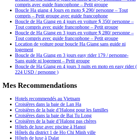
compris avec guide francophone – Petit groupe
Boucle Ha giang 4 Jours en moto $ 290/ personne – Tout
compris – Petit groupe avec guide francophone
Boucle de Ha Giang en 4 jours en voiture $ 350/ personne –
Tout compris avec guide francophone – Petit groupe
Boucle de Ha Giang en 3 jours en voiture $ 280/ personne –
Tout compris avec guide francophone – Petit groupe
Location de voiture pour boucle Ha Giang sans guide ni
logement
Boucle de Ha Giang en 3 jours easy rider 179 / personne-
Sans guide ni logement – Petit groupe
Boucle de Ha Giang en 4 jours 3 nuits en moto en easy rider (
224 USD / personne )
Mes Recommendations
Hotels recommendés au Vietnam
Croisières dans la baie de Lan Ha
Croisières de la baie d’Halong pour les familles
Croisières dans la baie de Bai Tu Long
Croisières de la baie d’Halong pas chères
Hôtels de luxe avec piscine à Hanoi
Hôtels du district 1 de Ho Chi Minh ville
Hôtels de luxe à Dalat