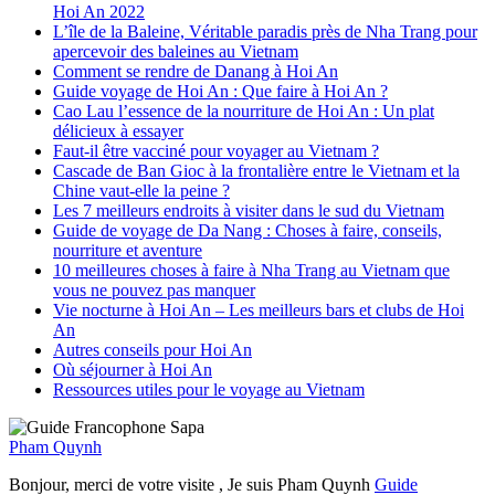
Hoi An 2022
L’île de la Baleine, Véritable paradis près de Nha Trang pour
apercevoir des baleines au Vietnam
Comment se rendre de Danang à Hoi An
Guide voyage de Hoi An : Que faire à Hoi An ?
Cao Lau l’essence de la nourriture de Hoi An : Un plat
délicieux à essayer
Faut-il être vacciné pour voyager au Vietnam ?
Cascade de Ban Gioc à la frontalière entre le Vietnam et la
Chine vaut-elle la peine ?
Les 7 meilleurs endroits à visiter dans le sud du Vietnam
Guide de voyage de Da Nang : Choses à faire, conseils,
nourriture et aventure
10 meilleures choses à faire à Nha Trang au Vietnam que
vous ne pouvez pas manquer
Vie nocturne à Hoi An – Les meilleurs bars et clubs de Hoi
An
Autres conseils pour Hoi An
Où séjourner à Hoi An
Ressources utiles pour le voyage au Vietnam
Pham Quynh
Bonjour, merci de votre visite , Je suis Pham Quynh
Guide