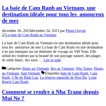
La baie de Cam Ranh au Vietnam, une
destination idéale pour tous les amoureux
de mer
décembre 26, 2023
décembre 24, 2023
par
Pham Quynh
La baie de Cam Ranh au Vietnam est une destination idéale pour
tous les amoureux de mer La baie de Cam Ranh est une destination
à ne pas manquer sur un itinéraire de voyage au Viêt Nam. Elle
séduit les visiteurs par la beauté de son paysage naturel, des plages
de sable blanc, des eaux …
Lire la suite
Catégories
Baies au Vietnam
,
Iles au Vietnam
,
Nha Trang
,
Plages
au Vietnam
,
Sud Vietnam
Étiquettes
baie de Cam Ranh
,
Cam
Ranh
,
L'île de Binh Lap
,
La réserve naturelle de Hon Ba
,
Long
Beach Cam Ranh
Comment se rendre à Nha Trang depuis
Mui Ne ?