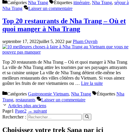
Catégories
Nha Trang
Étiquettes
itinéraire
,
Nha Trang
,
séjour à
Nha Trang
Laisser un commentaire
Top 20 restaurants de Nha Trang – Où et
quoi manger à Nha Trang
septembre 17, 2022
juillet 5, 2022
par
Pham Quynh
Top 20 restaurants de Nha Trang – Où et quoi manger à Nha Trang
La ville de Nha Trang attire les touristes par ses paysages attrayants
et sa cuisine unique La ville de Nha Trang détient elle-même les
meilleurs restaurants des villes côtières du Vietnam. Si vous aimez
goûter les fruits de mer vietnamiens ou …
Lire la suite
Catégories
Gastronomie Vietnam
,
Nha Trang
Étiquettes
Nha
Trang
,
restaurants
Laisser un commentaire
Articles plus anciens
Page
1
Page
2
→
suivant
Rechercher :
Choisissez votre trek Sapa par ici