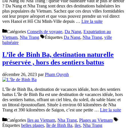
Da Nang ou Nha Trang : quelle ville balnéaire vaut le plus le détour
? Da Nang et Nha Trang sont deux des destinations balnéaires les
plus populaires du Vietnam. Sachez que ces deux villes formidables
ont leur propre aéroport et que vous pouvez prendre un vol direct
vers Hanoï et Hô Chi Minh-Ville depuis …
Lire la suite
Catégories
Conseils de voyage
,
Da Nang
,
Expatriation au
Vietnam
,
Nha Trang
Étiquettes
Da Nang
,
Nha Trang
,
ville
balnéaire
L’île de Binh Ba, destination naturelle
préservée , hors des sentiers battus
décembre 26, 2023
par
Pham Quynh
L’île de Binh Ba, destination de vacances idéale, hors des sentiers
battus L’île de Binh Ba est une destination de vacances idéale, hors
des sentiers battus, offrant un ciel bleu, du soleil, du sable blanc et
un littoral époustouflant. Située à environ 60 kilomètres de Nha
Trang et 390 kilomètres de Saigon, c’est une petite …
Lire la suite
Catégories
Iles au Vietnam
,
Nha Trang
,
Plages au Vietnam
Étiquettes
belles plages
,
île de Binh Ba
,
iles
,
Nha Trang