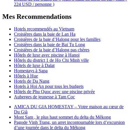
224 USD / personne )
Mes Recommendations
Hotels recommendés au Vietnam
Croisières dans la baie de Lan Ha
Croisières de la baie d’Halong pour les familles
Croisières dans la baie de Bai Tu Long
Croisières de la baie d’Halong pas chères
Hôtels de luxe avec piscine à Hanoi
Hôtels du district 1 de Ho Chi Minh ville
Hôtels de luxe à Dalat
Homestays à Sapa
Hôtels à Hue
Hotels de Da Nang
Hotels à Hoi An pour tous les budgets
Hôtels de Phu Quoc avec une piscine privée
Auberges de jeunesse à Tam Coc
AMICA DU GIA HOMESTAY – Votre maison au cœur de
Du Già
Mont Sam , le plus haut sommet du delta du Mékong
Pagode Vinh Trang, un arret incontournable lors d’excursion
d’une journée dans le delta du Mékong