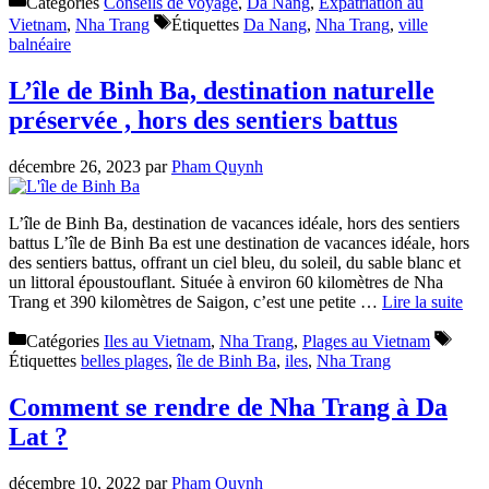
Catégories
Conseils de voyage
,
Da Nang
,
Expatriation au
Vietnam
,
Nha Trang
Étiquettes
Da Nang
,
Nha Trang
,
ville
balnéaire
L’île de Binh Ba, destination naturelle
préservée , hors des sentiers battus
décembre 26, 2023
par
Pham Quynh
L’île de Binh Ba, destination de vacances idéale, hors des sentiers
battus L’île de Binh Ba est une destination de vacances idéale, hors
des sentiers battus, offrant un ciel bleu, du soleil, du sable blanc et
un littoral époustouflant. Située à environ 60 kilomètres de Nha
Trang et 390 kilomètres de Saigon, c’est une petite …
Lire la suite
Catégories
Iles au Vietnam
,
Nha Trang
,
Plages au Vietnam
Étiquettes
belles plages
,
île de Binh Ba
,
iles
,
Nha Trang
Comment se rendre de Nha Trang à Da
Lat ?
décembre 10, 2022
par
Pham Quynh