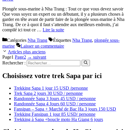
Plongée sous-marine à Nha Trang : Tout ce que vous devez savoir
Que vous soyez un expert ou un débutant, il y a plusieurs choses à
garder en tête avant de partir faire de la plongée sous-marine à Nha
Trang. De ce à quoi il faut s’attendre aux meilleurs endroits, j’ai
compilé ici tout ce …
Lire la suite
Catégories
Nha Trang
Étiquettes
Nha Trang
,
plongée sous-
marine
Laisser un commentaire
Articles plus anciens
Page
1
Page
2
→
suivant
Rechercher :
Choisissez votre trek Sapa par ici
Trekking Sapa 1 jour 15 USD /personne
Trek Sapa 2 jours 30 USD / personne
Randonnée Sapa 3 Jours 45 USD / personne
Randonnée Sapa 4 Jours 60 USD / personne
Fansipan – Sapa + Marché de Bac Ha 3 jours 150 USD
Trekking Fansipan 1 jour 85 USD/ personne
Trekking à Sapa +boucle moto Ha Giang 6 jours