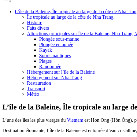
L’île de la Baleine, Île tropicale au large de la côte de Nha Tr
Île tropicale au large de la côte de Nha Trang
Histoire
Faits divers
Attractions principales sur île de la Baleine, Nha Trang,
Plongée sous-marine
Plongée en apnée
Kayak
Sports nautiques
Plages
Randonnée
Hébergement sur l’île de la Baleine
Hébergement sur Nha Trang
Restauration
Transport
Météo
L’île de la Baleine, Île tropicale au large
L’une des îles les plus vierges du
Vietnam
est Hon Ong (Hòn Ông), plu
Destination étonnante, l’île de la Baleine est entourée d’eau cristalline,