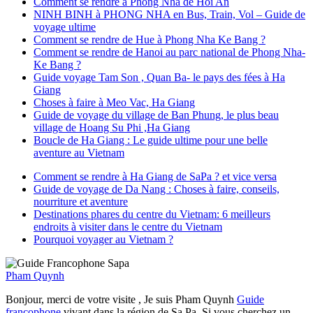
Comment se rendre à Phong Nha de Hoi An
NINH BINH à PHONG NHA en Bus, Train, Vol – Guide de
voyage ultime
Comment se rendre de Hue à Phong Nha Ke Bang ?
Comment se rendre de Hanoi au parc national de Phong Nha-
Ke Bang ?
Guide voyage Tam Son , Quan Ba- le pays des fées à Ha
Giang
Choses à faire à Meo Vac, Ha Giang
Guide de voyage du village de Ban Phung, le plus beau
village de Hoang Su Phi ,Ha Giang
Boucle de Ha Giang : Le guide ultime pour une belle
aventure au Vietnam
Comment se rendre à Ha Giang de SaPa ? et vice versa
Guide de voyage de Da Nang : Choses à faire, conseils,
nourriture et aventure
Destinations phares du centre du Vietnam: 6 meilleurs
endroits à visiter dans le centre du Vietnam
Pourquoi voyager au Vietnam ?
Pham Quynh
Bonjour, merci de votre visite , Je suis Pham Quynh
Guide
francophone
vivant dans la région de Sa Pa. Si vous cherchez un