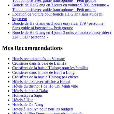
Tout compris avec guide francophone – Petit groupe
Boucle de Ha Giang en 3 jours en voiture $ 280/ personne –
Tout compris avec guide francophone – Petit groupe
Location de voiture pour boucle Ha Giang sans guide ni
logement
Boucle de Ha Giang en 3 jours easy rider 179 / personne-
Sans guide ni logement – Petit groupe
Boucle de Ha Giang en 4 jours 3 nuits en moto en easy rider (
224 USD / personne )
Mes Recommendations
Hotels recommendés au Vietnam
Croisières dans la baie de Lan Ha
Croisières de la baie d’Halong pour les familles
Croisières dans la baie de Bai Tu Long
Croisières de la baie d’Halong pas chères
Hôtels de luxe avec piscine à Hanoi
Hôtels du district 1 de Ho Chi Minh ville
Hôtels de luxe à Dalat
Homestays à Sapa
Hôtels à Hue
Hotels de Da Nang
Hotels à Hoi An pour tous les budgets
Hôtels de Phu Quoc avec une piscine privée