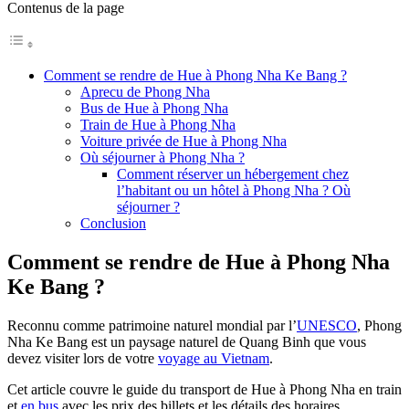
Contenus de la page
Comment se rendre de Hue à Phong Nha Ke Bang ?
Aprecu de Phong Nha
Bus de Hue à Phong Nha
Train de Hue à Phong Nha
Voiture privée de Hue à Phong Nha
Où séjourner à Phong Nha ?
Comment réserver un hébergement chez
l’habitant ou un hôtel à Phong Nha ? Où
séjourner ?
Conclusion
Comment se rendre de Hue à Phong Nha
Ke Bang ?
Reconnu comme patrimoine naturel mondial par l’
UNESCO
, Phong
Nha Ke Bang est un paysage naturel de Quang Binh que vous
devez visiter lors de votre
voyage au Vietnam
.
Cet article couvre le guide du transport de Hue à Phong Nha en train
et
en bus
avec les prix des billets et les détails des horaires.