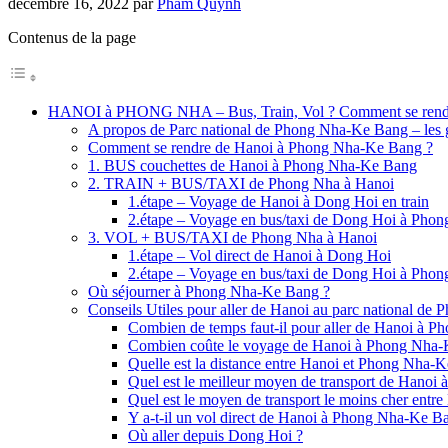
décembre 16, 2022
par
Pham Quynh
Contenus de la page
HANOI à PHONG NHA – Bus, Train, Vol ? Comment se rendr
A propos de Parc national de Phong Nha-Ke Bang – les g
Comment se rendre de Hanoi à Phong Nha-Ke Bang ?
1. BUS couchettes de Hanoi à Phong Nha-Ke Bang
2. TRAIN + BUS/TAXI de Phong Nha à Hanoi
1.étape – Voyage de Hanoi à Dong Hoi en train
2.étape – Voyage en bus/taxi de Dong Hoi à Pho
3. VOL + BUS/TAXI de Phong Nha à Hanoi
1.étape – Vol direct de Hanoi à Dong Hoi
2.étape – Voyage en bus/taxi de Dong Hoi à Pho
Où séjourner à Phong Nha-Ke Bang ?
Conseils Utiles pour aller de Hanoi au parc national d
Combien de temps faut-il pour aller de Hanoi à 
Combien coûte le voyage de Hanoi à Phong Nha-
Quelle est la distance entre Hanoi et Phong Nha-
Quel est le meilleur moyen de transport de Hano
Quel est le moyen de transport le moins cher ent
Y a-t-il un vol direct de Hanoi à Phong Nha-Ke B
Où aller depuis Dong Hoi ?