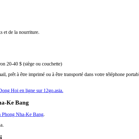
 et de la nourriture.
ron 20-40 $ (siège ou couchette)
il, prêt à être imprimé ou à être transporté dans votre téléphone portable
 Dong Hoi en ligne sur 12go.asia.
Nha-Ke Bang
à Phong Nha-Ke Bang
.
a.
i