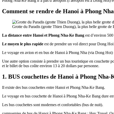
Phong Nha-Ke Bang n’a pas d’aéroport (l’aéroport est à Dong Hoi) et 
Comment se rendre de Hanoi à Phong Nha
Grotte du Paradis (grotte Thien Duong), la plus belle grotte 
La distance entre Hanoi et Phong Nha-Ke Bang
est d’environ 500 
Le moyen le plus rapide
est de prendre un vol direct pour Dong Hoi
Le voyage en avion et en bus de Hanoi à Phong Nha (via Dong Hoi) co
Une autre option consiste à prendre un bus touristique en couchett
et le billet de bus coûte environ 13 à 20 dollars par personne.
1. BUS couchettes de Hanoi à Phong Nha-
Il existe des bus couchettes entre Hanoi et Phong Nha-Ke Bang.
Le voyage en bus couchette de Hanoi à Phong Nha-Ke Bang dure env
Les bus couchettes sont modernes et confortables (bus de nuit).
compagnies de bus de Hanoi à Phong Nha-Ke Bang : Hey Travel, Q