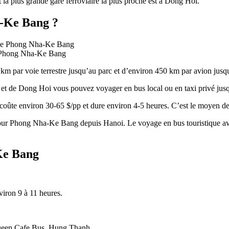
la plus grande gare ferroviaire la plus proche est à Dong Hoi.
-Ke Bang ?
de Phong Nha-Ke Bang
km par voie terrestre jusqu’au parc et d’environ 450 km par avion jus
 et de Dong Hoi vous pouvez voyager en bus local ou en taxi privé ju
ûte environ 30-65 $/pp et dure environ 4-5 heures. C’est le moyen de 
e pour Phong Nha-Ke Bang depuis Hanoi. Le voyage en bus touristique a
Ke Bang
iron 9 à 11 heures.
ueen Cafe Bus, Hung Thanh