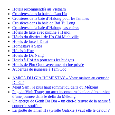
Hotels recommendés au Vietnam
Croisières dans la baie de Lan Ha
Croisières de la baie d’Halong pour les familles
Croisières dans la baie de Bai Tu Long
Croisières de la baie d’Halong pas chères
Hôtels de luxe avec piscine à Hanoi
Hôtels du district 1 de Ho Chi Minh ville
Hôtels de luxe à Dalat
Homestays à Sapa
Hôtels à Hue
Hotels de Da Nang
Hotels à Hoi An pour tous les budgets
Hôtels de Phu Quoc avec une piscine privée
Auberges de jeunesse à Tam Coc
AMICA DU GIA HOMESTAY – Votre maison au cœur de
Du Già
Mont Sam , le plus haut sommet du delta du Mékong
Pagode Vinh Trang, un arret incontournable lors d’excursion
d’une journée dans le delta du Mékong
Un aperçu de Genh Da Dia – un chef-d’œuvre de la nature à
couper le souffle !
La grotte de Thien Ha (Grotte Galaxie ) vaut-elle le détour ?