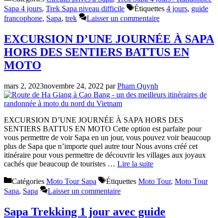
Sapa 4 jours
,
Trek Sapa niveau difficile
Étiquettes
4 jours
,
guide
francophone
,
Sapa
,
trek
Laisser un commentaire
EXCURSION D’UNE JOURNÉE À SAPA
HORS DES SENTIERS BATTUS EN
MOTO
mars 2, 2023
novembre 24, 2022
par
Pham Quynh
EXCURSION D’UNE JOURNÉE À SAPA HORS DES
SENTIERS BATTUS EN MOTO Cette option est parfaite pour
vous permettre de voir Sapa en un jour, vous pouvez voir beaucoup
plus de Sapa que n’importe quel autre tour Nous avons créé cet
itinéraire pour vous permettre de découvrir les villages aux joyaux
cachés que beaucoup de touristes …
Lire la suite
Catégories
Moto Tour Sapa
Étiquettes
Moto Tour
,
Moto Tour
Sapa
,
Sapa
Laisser un commentaire
Sapa Trekking 1 jour avec guide