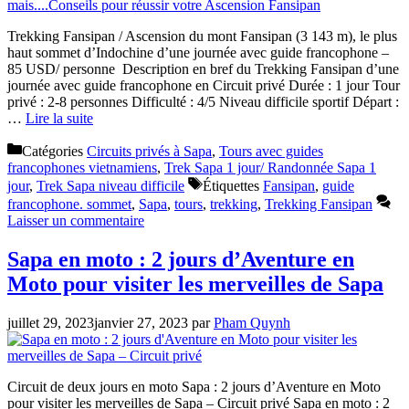
Trekking Fansipan / Ascension du mont Fansipan (3 143 m), le plus
haut sommet d’Indochine d’une journée avec guide francophone –
85 USD/ personne Description en bref du Trekking Fansipan d’une
journée avec guide francophone en Circuit privé Durée : 1 jour Tour
privé : 2-8 personnes Difficulté : 4/5 Niveau difficile sportif Départ :
…
Lire la suite
Catégories
Circuits privés à Sapa
,
Tours avec guides
francophones vietnamiens
,
Trek Sapa 1 jour/ Randonnée Sapa 1
jour
,
Trek Sapa niveau difficile
Étiquettes
Fansipan
,
guide
francophone. sommet
,
Sapa
,
tours
,
trekking
,
Trekking Fansipan
Laisser un commentaire
Sapa en moto : 2 jours d’Aventure en
Moto pour visiter les merveilles de Sapa
juillet 29, 2023
janvier 27, 2023
par
Pham Quynh
Circuit de deux jours en moto Sapa : 2 jours d’Aventure en Moto
pour visiter les merveilles de Sapa – Circuit privé Sapa en moto : 2