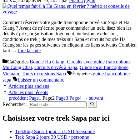
mars 4, 2024
janvier 19, 2021
par
Pham Quynh
Comment réserver votre guide francophone privé sur Sapa et Ha
Giang ? Avant de m’écrire pour commander un trek, lisez bien les
détails ( prix, organisation, logement, inclusion, exclusion ,
conditions de trek ) de mes treks sur Sapa et circuits boucle Ha
Giang sur les pages suivantes en cliquant les liens suivants Combien
faut …
Lire la suite
Catégories
Boucle Ha Giang
,
Circuits avec guide francophone
Mu Cang Chai
,
Circuits privés à Sapa
,
Guide local francophone
Vietnam
,
Tours excursions Sapa
Étiquettes
guide francophone
sapa
Laisser un commentaire
Articles plus anciens
Articles plus récents
←
précédent
Page
1
Page
2
Page
3
Page
4
→
suivant
Rechercher :
Choisissez votre trek Sapa par ici
Trekking Sapa 1 jour 15 USD /personne
Trek Sapa 2 jours 30 USD / personne