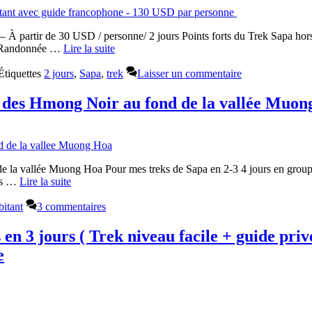
 – À partir de 30 USD / personne/ 2 jours Points forts du Trek Sapa hor
es Randonnée …
Lire la suite
Étiquettes
2 jours
,
Sapa
,
trek
Laisser un commentaire
 des Hmong Noir au fond de la vallée Muo
 la vallée Muong Hoa Pour mes treks de Sapa en 2-3 4 jours en group
ois …
Lire la suite
bitant
3 commentaires
en 3 jours ( Trek niveau facile + guide pri
e