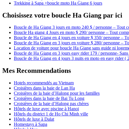
Trekking à Sapa +boucle moto Ha Giang 6 jours
Choisissez votre boucle Ha Giang par ici
Boucle de Ha Giang 3 jours en moto 240 $ / personne – Tout c
Boucle Ha giang 4 Jours en moto $ 290/ personne – Tout compr
Boucle de Ha Giang en 4 jours en voiture $ 350/ personne – To
Boucle de Ha Giang en 3 jours en voiture $ 280/ personne – To
Location de voiture pour boucle Ha Giang sans guide ni logem
Boucle de Ha Giang en 3 jours easy rider 179 / personne- Sans 
Boucle de Ha Giang en 4 jours 3 nuits en moto en easy rider (
Mes Recommendations
Hotels recommendés au Vietnam
Croisières dans la baie de Lan Ha
Croisières de la baie d’Halong pour les familles
Croisières dans la baie de Bai Tu Long
Croisières de la baie d’Halong pas chères
Hôtels de luxe avec piscine à Hanoi
Hôtels du district 1 de Ho Chi Minh ville
Hôtels de luxe à Dalat
Homestays à Sapa