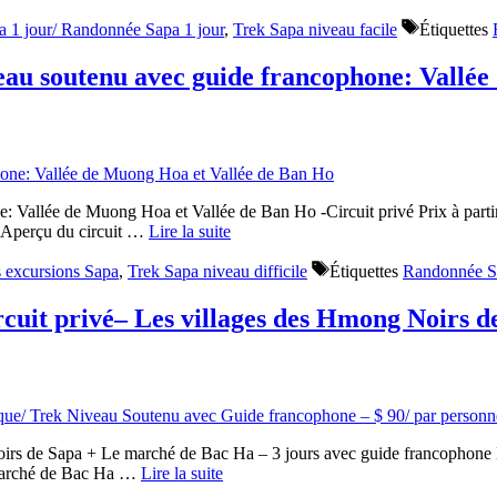
a 1 jour/ Randonnée Sapa 1 jour
,
Trek Sapa niveau facile
Étiquettes
eau soutenu avec guide francophone: Vallée
allée de Muong Hoa et Vallée de Ban Ho -Circuit privé Prix à partir de
 Aperçu du circuit …
Lire la suite
 excursions Sapa
,
Trek Sapa niveau difficile
Étiquettes
Randonnée S
cuit privé– Les villages des Hmong Noirs d
rs de Sapa + Le marché de Bac Ha – 3 jours avec guide francophone D
 marché de Bac Ha …
Lire la suite