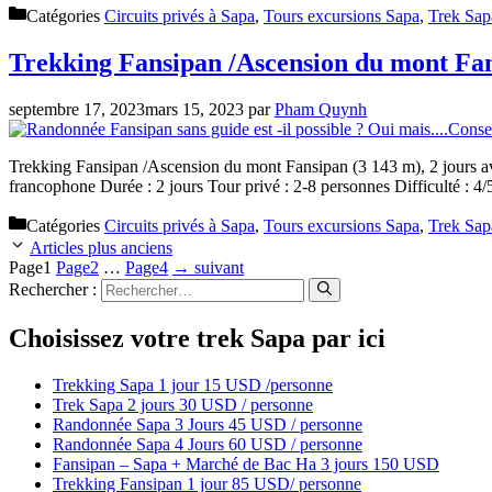
Catégories
Circuits privés à Sapa
,
Tours excursions Sapa
,
Trek Sap
Trekking Fansipan /Ascension du mont Fans
septembre 17, 2023
mars 15, 2023
par
Pham Quynh
Trekking Fansipan /Ascension du mont Fansipan (3 143 m), 2 jours av
francophone Durée : 2 jours Tour privé : 2-8 personnes Difficulté : 4
Catégories
Circuits privés à Sapa
,
Tours excursions Sapa
,
Trek Sap
Articles plus anciens
Page
1
Page
2
…
Page
4
→
suivant
Rechercher :
Choisissez votre trek Sapa par ici
Trekking Sapa 1 jour 15 USD /personne
Trek Sapa 2 jours 30 USD / personne
Randonnée Sapa 3 Jours 45 USD / personne
Randonnée Sapa 4 Jours 60 USD / personne
Fansipan – Sapa + Marché de Bac Ha 3 jours 150 USD
Trekking Fansipan 1 jour 85 USD/ personne