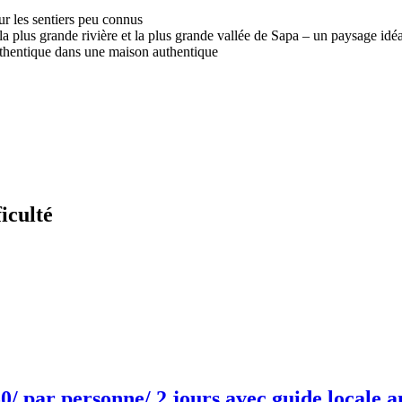
sur les sentiers peu connus
 la plus grande rivière et la plus grande vallée de Sapa – un paysage idé
authentique dans une maison authentique
ficulté
50/ par personne/ 2 jours avec guide locale 