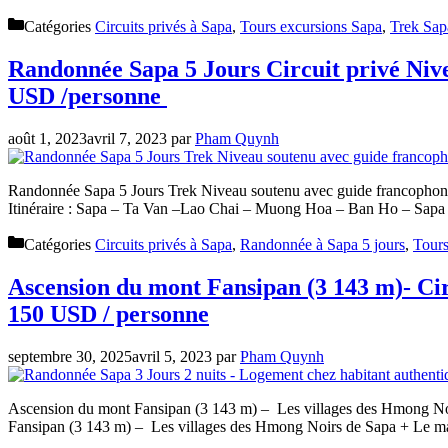
Catégories
Circuits privés à Sapa
,
Tours excursions Sapa
,
Trek Sap
Randonnée Sapa 5 Jours Circuit privé Niv
USD /personne
août 1, 2023
avril 7, 2023
par
Pham Quynh
Randonnée Sapa 5 Jours Trek Niveau soutenu avec guide francophone: V
Itinéraire : Sapa – Ta Van –Lao Chai – Muong Hoa – Ban Ho – Sapa
Catégories
Circuits privés à Sapa
,
Randonnée à Sapa 5 jours
,
Tours
Ascension du mont Fansipan (3 143 m)- Cir
150 USD / personne
septembre 30, 2025
avril 5, 2023
par
Pham Quynh
Ascension du mont Fansipan (3 143 m) – Les villages des Hmong Noi
Fansipan (3 143 m) – Les villages des Hmong Noirs de Sapa + Le