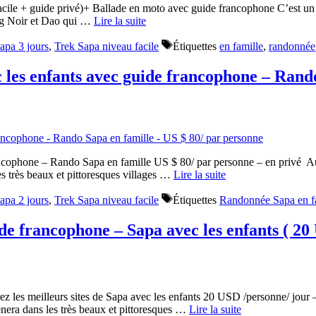
acile + guide privé)+ Ballade en moto avec guide francophone C’est un d
ong Noir et Dao qui …
Lire la suite
apa 3 jours
,
Trek Sapa niveau facile
Étiquettes
en famille
,
randonnée
c les enfants avec guide francophone – Rando
ancophone – Rando Sapa en famille US $ 80/ par personne – en privé Au c
es très beaux et pittoresques villages …
Lire la suite
apa 2 jours
,
Trek Sapa niveau facile
Étiquettes
Randonnée Sapa en f
e francophone – Sapa avec les enfants ( 20 
es meilleurs sites de Sapa avec les enfants 20 USD /personne/ jour – C
ènera dans les très beaux et pittoresques …
Lire la suite