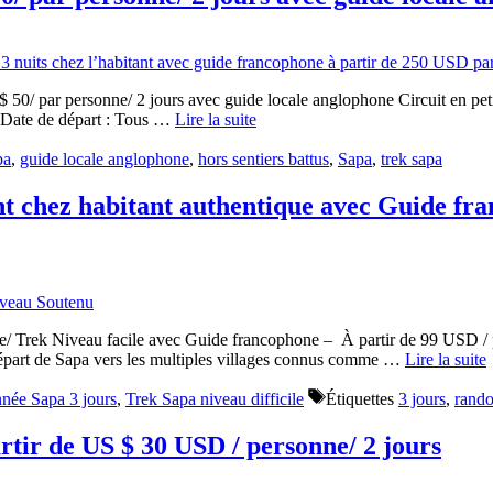
 $ 50/ par personne/ 2 jours avec guide locale anglophone Circuit en pe
s Date de départ : Tous …
Lire la suite
pa
,
guide locale anglophone
,
hors sentiers battus
,
Sapa
,
trek sapa
t chez habitant authentique avec Guide fra
 Trek Niveau facile avec Guide francophone – À partir de 99 USD / par 
épart de Sapa vers les multiples villages connus comme …
Lire la suite
nnée Sapa 3 jours
,
Trek Sapa niveau difficile
Étiquettes
3 jours
,
rand
artir de US $ 30 USD / personne/ 2 jours