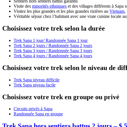
Sentiers hors sentiers battus garantis
Visite des
minorités ethniques
et des villages différents à Sapa 
Visitez les plus grandes et les plus grandes rizières au
Vietnam
,
Véritable séjour chez l’habitant avec une vraie cuisine locale 
Choisissez votre trek selon la durée
Trek Sapa 1 jour/ Randonnée Sapa 1 jour
Trek Sapa 2 jours / Randonnée Sapa 2 jours
Trek Sapa 3 jours / Randonnée Sapa 3 jours
Trek Sapa 4 jours / Randonnée Sapa 4 jours
Choisissez votre trek selon le niveau de dif
Trek Sapa niveau difficile
Trek Sapa niveau facile
Choisissez votre trek en groupe ou privé
Circuits privés à Sapa
Randonnée Sapa en groupe
Trek Sapa hors sentiers battus 2 jours – $ 